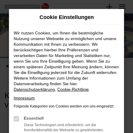
Zum
Hauptinhalt
WHATSAPP
Cookie Einstellungen
springen
Schreiben Sie uns Ihre Nachricht über WhatsApp!
Wir nutzen Cookies, um Ihnen die bestmögliche
Nutzung unserer Webseite zu ermöglichen und unsere
Kommunikation mit Ihnen zu verbessern. Wir
berücksichtigen hierbei Ihre Präferenzen und
verarbeiten Daten für Marketing und Statistiken nur,
wenn Sie uns Ihre Einwilligung geben. Wenn Sie zu
Startseite
Kontakt
WhatsApp
einem späteren Zeitpunkt Ihre Meinung ändern, können
Sie die Einwilligung jederzeit für die Zukunft widerrufen.
Weitere Informationen zum Umfang der
Datenverarbeitung finden Sie hier:
Datenschutzerklärung
,
Cookie-Richtlinie
.
Kontaktieren Sie uns bequem
Impressum
von Ihrem Handy aus.
Folgende Kategorien von Cookies werden von uns eingesetzt:
Essentiell
Diese Technologien sind erforderlich, um die
Kernfunktionalität der Webseite zu gewährleisten.