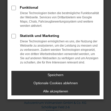
Öffnungszeiten & Kontakt
Funktional
Diese Technologien bieten die bestmögliche Funktionalität
Verkauf:
der Webseite. Services von Drittanbietern wie Google
Montag bis Freitag:
Maps, Chats, Fahrzeugbewertungssystem und weitere
10:00 bis 18:00 Uhr
werden aktiviert.
Samstag:
10:00 bis 14:00 Uhr
Statistik und Marketing
Diese Technologien ermöglichen es uns, die Nutzung der
Werkstatt:
Webseite zu analysieren, um die Leistung zu messen und
Montag bis Donnerstag:
zu verbessern. Zudem werden Technologien eingesetzt,
07:45 bis 17:00 Uhr
die von dritten Werbetreibenden verwendet werden, um
Freitag:
Sie auf anderen Webseiten zu verfolgen und um Anzeigen
07:45 bis 15:45 Uhr
zu schalten, die für Ihre Interessen relevant sind.
Speichern
+49 2335-849400
Optionale Cookies ablehnen
Postadresse
Alle akzeptieren
Autozentrum Volmarstein GmbH & Co. KG
Schöllinger Feld 2-6