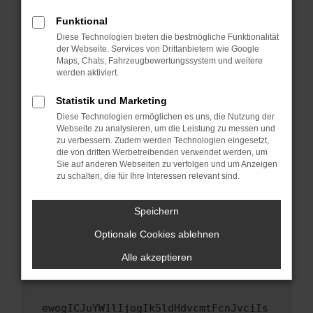
Fenster?
Funktional
Starte dein Gerät neu.
Diese Technologien bieten die bestmögliche Funktionalität
Das kann manchmal helfen, vorübergehende
der Webseite. Services von Drittanbietern wie Google
Maps, Chats, Fahrzeugbewertungssystem und weitere
Probleme zu beheben.
werden aktiviert.
Stelle sicher, dass dein Browser und dein
Betriebssystem auf dem neuesten Stand
Statistik und Marketing
sind.
Diese Technologien ermöglichen es uns, die Nutzung der
Webseite zu analysieren, um die Leistung zu messen und
Veraltete Software birgt nicht nur ein
zu verbessern. Zudem werden Technologien eingesetzt,
Sicherheitsrisiko, sondern kann auch dazu
die von dritten Werbetreibenden verwendet werden, um
führen, dass bestimmte Funktionen nicht mehr
Sie auf anderen Webseiten zu verfolgen und um Anzeigen
unterstützt werden.
zu schalten, die für Ihre Interessen relevant sind.
Wende dich an den Webseitenbetreiber.
Speichern
Wenn du alle oben genannten Schritte versucht
hast, kontaktiere uns bitte. Wir werden
Optionale Cookies ablehnen
versuchen, das Problem zu beheben. Du kannst
Alle akzeptieren
uns diesen Text schicken, um uns bei der
Fehlersuche zu unterstützen:
ewogICJuYW1lIjogIk5ldHdvcmtFcnJvciIs