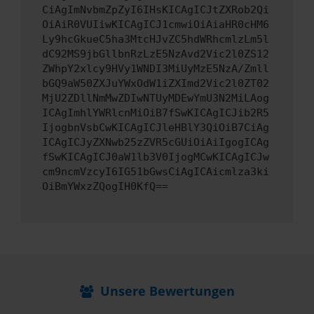
CiAgImNvbmZpZyI6IHsKICAgICJtZXRob2Qi
OiAiR0VUIiwKICAgICJ1cmwiOiAiaHR0cHM6
Ly9hcGkueC5ha3MtcHJvZC5hdWRhcmlzLm5l
dC92MS9jbGllbnRzLzE5NzAvd2Vic2l0ZS12
ZWhpY2xlcy9HVy1WNDI3MiUyMzE5NzA/Zmll
bGQ9aW50ZXJuYWxOdW1iZXImd2Vic2l0ZT02
MjU2ZDllNmMwZDIwNTUyMDEwYmU3N2MiLAog
ICAgImhlYWRlcnMiOiB7fSwKICAgICJib2R5
IjogbnVsbCwKICAgICJleHBlY3QiOiB7CiAg
ICAgICJyZXNwb25zZVR5cGUiOiAiIgogICAg
fSwKICAgICJ0aW1lb3V0IjogMCwKICAgICJw
cm9ncmVzcyI6IG51bGwsCiAgICAicmlza3ki
OiBmYWxzZQogIH0KfQ==
Unsere Bewertungen