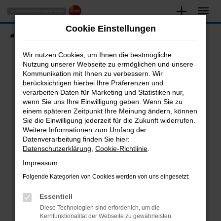
Zum
Hauptinhalt
Cookie Einstellungen
springen
Startseite
Fahrzeugangebote
Fahrzeugsuche
Wir nutzen Cookies, um Ihnen die bestmögliche
Nutzung unserer Webseite zu ermöglichen und unsere
Kommunikation mit Ihnen zu verbessern. Wir
Fehler: Network Error
berücksichtigen hierbei Ihre Präferenzen und
verarbeiten Daten für Marketing und Statistiken nur,
Beim Laden ist ein Fehler aufgetreten.
wenn Sie uns Ihre Einwilligung geben. Wenn Sie zu
Hier sind ein paar Tipps, die dir helfen können:
einem späteren Zeitpunkt Ihre Meinung ändern, können
Sie die Einwilligung jederzeit für die Zukunft widerrufen.
Überprüfe deine Firewall und deine
Weitere Informationen zum Umfang der
Internetverbindung.
Datenverarbeitung finden Sie hier:
Datenschutzerklärung
,
Cookie-Richtlinie
.
Laden andere Webseiten, zum Beispiel deine
Suchmaschine?
Impressum
Prüfe deine Browsererweiterungen.
Folgende Kategorien von Cookies werden von uns eingesetzt:
Manche Erweiterungen, wie Werbeblocker,
Essentiell
können das Laden bestimmter Seiten
verhindern. Funktioniert die Seite in einem
Diese Technologien sind erforderlich, um die
Kernfunktionalität der Webseite zu gewährleisten.
anderen Browser oder in einem privaten