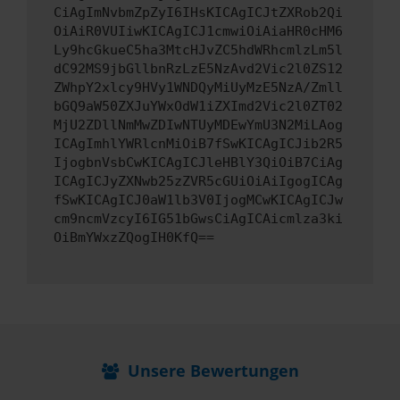
CiAgImNvbmZpZyI6IHsKICAgICJtZXRob2Qi
OiAiR0VUIiwKICAgICJ1cmwiOiAiaHR0cHM6
Ly9hcGkueC5ha3MtcHJvZC5hdWRhcmlzLm5l
dC92MS9jbGllbnRzLzE5NzAvd2Vic2l0ZS12
ZWhpY2xlcy9HVy1WNDQyMiUyMzE5NzA/Zmll
bGQ9aW50ZXJuYWxOdW1iZXImd2Vic2l0ZT02
MjU2ZDllNmMwZDIwNTUyMDEwYmU3N2MiLAog
ICAgImhlYWRlcnMiOiB7fSwKICAgICJib2R5
IjogbnVsbCwKICAgICJleHBlY3QiOiB7CiAg
ICAgICJyZXNwb25zZVR5cGUiOiAiIgogICAg
fSwKICAgICJ0aW1lb3V0IjogMCwKICAgICJw
cm9ncmVzcyI6IG51bGwsCiAgICAicmlza3ki
OiBmYWxzZQogIH0KfQ==
Unsere Bewertungen