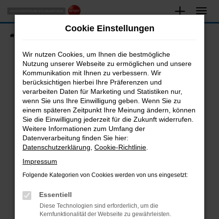
Zum
Hauptinhalt
Cookie Einstellungen
springen
Startseite
Fahrzeugangebote
Fahrzeugsuche
Wir nutzen Cookies, um Ihnen die bestmögliche
Nutzung unserer Webseite zu ermöglichen und unsere
Kommunikation mit Ihnen zu verbessern. Wir
Fehler: Network Error
berücksichtigen hierbei Ihre Präferenzen und
verarbeiten Daten für Marketing und Statistiken nur,
Beim Laden ist ein Fehler aufgetreten.
wenn Sie uns Ihre Einwilligung geben. Wenn Sie zu
Hier sind ein paar Tipps, die dir helfen können:
einem späteren Zeitpunkt Ihre Meinung ändern, können
Sie die Einwilligung jederzeit für die Zukunft widerrufen.
Überprüfe deine Firewall und deine
Weitere Informationen zum Umfang der
Internetverbindung.
Datenverarbeitung finden Sie hier:
Datenschutzerklärung
,
Cookie-Richtlinie
.
Laden andere Webseiten, zum Beispiel deine
Suchmaschine?
Impressum
Prüfe deine Browsererweiterungen.
Folgende Kategorien von Cookies werden von uns eingesetzt:
Manche Erweiterungen, wie Werbeblocker,
Essentiell
können das Laden bestimmter Seiten
verhindern. Funktioniert die Seite in einem
Diese Technologien sind erforderlich, um die
Kernfunktionalität der Webseite zu gewährleisten.
anderen Browser oder in einem privaten