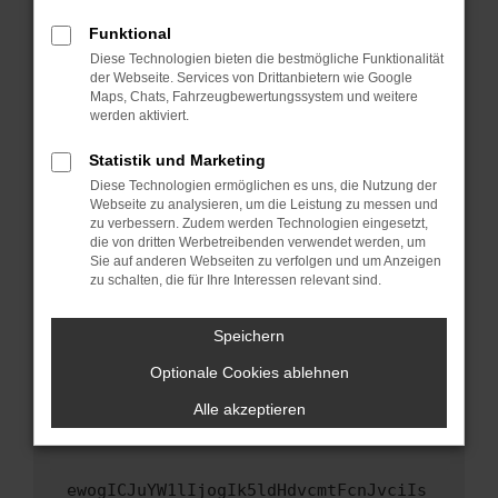
Fenster?
Funktional
Starte dein Gerät neu.
Diese Technologien bieten die bestmögliche Funktionalität
Das kann manchmal helfen, vorübergehende
der Webseite. Services von Drittanbietern wie Google
Maps, Chats, Fahrzeugbewertungssystem und weitere
Probleme zu beheben.
werden aktiviert.
Stelle sicher, dass dein Browser und dein
Betriebssystem auf dem neuesten Stand
Statistik und Marketing
sind.
Diese Technologien ermöglichen es uns, die Nutzung der
Webseite zu analysieren, um die Leistung zu messen und
Veraltete Software birgt nicht nur ein
zu verbessern. Zudem werden Technologien eingesetzt,
Sicherheitsrisiko, sondern kann auch dazu
die von dritten Werbetreibenden verwendet werden, um
führen, dass bestimmte Funktionen nicht mehr
Sie auf anderen Webseiten zu verfolgen und um Anzeigen
unterstützt werden.
zu schalten, die für Ihre Interessen relevant sind.
Wende dich an den Webseitenbetreiber.
Speichern
Wenn du alle oben genannten Schritte versucht
hast, kontaktiere uns bitte. Wir werden
Optionale Cookies ablehnen
versuchen, das Problem zu beheben. Du kannst
Alle akzeptieren
uns diesen Text schicken, um uns bei der
Fehlersuche zu unterstützen:
ewogICJuYW1lIjogIk5ldHdvcmtFcnJvciIs