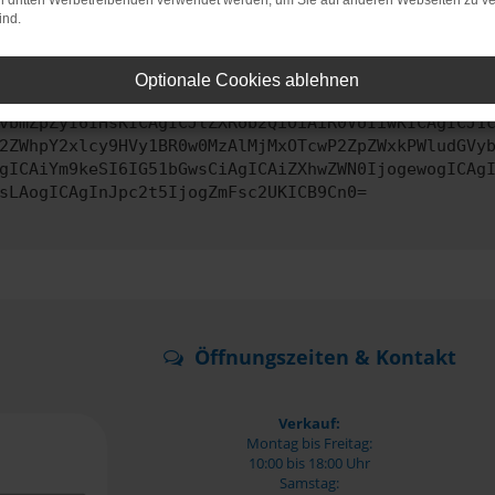
on dritten Werbetreibenden verwendet werden, um Sie auf anderen Webseiten zu ve
ind.
ontaktiere uns bitte. Wir werden versuchen, das Problem zu behe
Optionale Cookies ablehnen
vbmZpZyI6IHsKICAgICJtZXRob2QiOiAiR0VUIiwKICAgICJ1
2ZWhpY2xlcy9HVy1BR0w0MzAlMjMxOTcwP2ZpZWxkPWludGVy
gICAiYm9keSI6IG51bGwsCiAgICAiZXhwZWN0IjogewogICAg
sLAogICAgInJpc2t5IjogZmFsc2UKICB9Cn0=
Öffnungszeiten & Kontakt
Verkauf:
Montag bis Freitag:
10:00 bis 18:00 Uhr
Samstag: