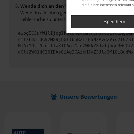
Technologien eingesetzt, die v
Wende dich an den Webseitenbetreiber.
die für Ihre Interessen relevant s
Wenn du alle oben genannten Schritte versucht hast, k
Fehlersuche zu unterstützen:
Speichern
ewogICJuYW1lIjogIk5ldHdvcmtFcnJvciIsCiAgImN
cmlzLm5ldC92MS9jbGllbnRzLzE5NzAvd2Vic2l0ZS1
MjAxMGJlNzdjIiwKICAgICJoZWFkZXJzIjoge30sCiA
dGltZW91dCI6IDAsCiAgICAicHJvZ3Jlc3MiOiBudWx
Unsere Bewertungen