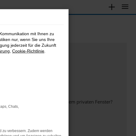
 Kommunikation mit Ihnen zu
stiken nur, wenn Sie uns Ihre
ung jederzeit für die Zukunft
ärung
,
Cookie-Richtlinie
.
inem anderen Browser oder in einem privaten Fenster?
Maps, Chats,
nd zu verbessern. Zudem werden
ht mehr unterstützt werden.