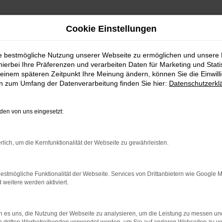
Cookie Einstellungen
ie bestmögliche Nutzung unserer Webseite zu ermöglichen und unsere
hierbei Ihre Präferenzen und verarbeiten Daten für Marketing und Stati
einem späteren Zeitpunkt Ihre Meinung ändern, können Sie die Einwillig
en zum Umfang der Datenverarbeitung finden Sie hier:
Datenschutzerkl
en von uns eingesetzt:
indung.
hine?
rlich, um die Kernfunktionalität der Webseite zu gewährleisten.
aden bestimmter Seiten verhindern. Funktioniert die Seite in e
estmögliche Funktionalität der Webseite. Services von Drittanbietern wie Google 
eitere werden aktiviert.
 zu beheben.
bssystem auf dem neuesten Stand sind.
 es uns, die Nutzung der Webseite zu analysieren, um die Leistung zu messen u
ko, sondern kann auch dazu führen, dass bestimmte Funktionen nic