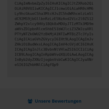
CiAgImNvbmZpZyI6IHsKICAgICJtZXRob2Qi
OiAiR0VUIiwKICAgICJ1cmwiOiAiaHR0cHM6
Ly9hcGkueC5ha3MtcHJvZC5hdWRhcmlzLm5l
dC92MS9jbGllbnRzLzE5NzAvd2Vic2l0ZS12
ZWhpY2xlcy9HVy1BQk8xMDUyJTIzMTk3MD9m
aWVsZD1pbnRlcm5hbE51bWJlciZ3ZWJzaXRl
PTYyNTZkOWU2YzBkMjA1NTIwMTBiZTc3YyIs
CiAgICAiaGVhZGVycyI6IHt9LAogICAgImJv
ZHkiOiBudWxsLAogICAgImV4cGVjdCI6IHsK
ICAgICAgInJlc3BvbnNlVHlwZSI6ICIiCiAg
ICB9LAogICAgInRpbWVvdXQiOiAwLAogICAg
InByb2dyZXNzIjogbnVsbCwKICAgICJyaXNr
eSI6IGZhbHNlCiAgfQp9
Unsere Bewertungen