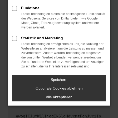
Fenster?
Funktional
Starte dein Gerät neu.
Diese Technologien bieten die bestmögliche Funktionalität
Das kann manchmal helfen, vorübergehende
der Webseite. Services von Drittanbietern wie Google
Maps, Chats, Fahrzeugbewertungssystem und weitere
Probleme zu beheben.
werden aktiviert.
Stelle sicher, dass dein Browser und dein
Betriebssystem auf dem neuesten Stand
Statistik und Marketing
sind.
Diese Technologien ermöglichen es uns, die Nutzung der
Webseite zu analysieren, um die Leistung zu messen und
Veraltete Software birgt nicht nur ein
zu verbessern. Zudem werden Technologien eingesetzt,
Sicherheitsrisiko, sondern kann auch dazu
die von dritten Werbetreibenden verwendet werden, um
führen, dass bestimmte Funktionen nicht mehr
Sie auf anderen Webseiten zu verfolgen und um Anzeigen
unterstützt werden.
zu schalten, die für Ihre Interessen relevant sind.
Wende dich an den Webseitenbetreiber.
Speichern
Wenn du alle oben genannten Schritte versucht
hast, kontaktiere uns bitte. Wir werden
Optionale Cookies ablehnen
versuchen, das Problem zu beheben. Du kannst
Alle akzeptieren
uns diesen Text schicken, um uns bei der
Fehlersuche zu unterstützen:
ewogICJuYW1lIjogIk5ldHdvcmtFcnJvciIs