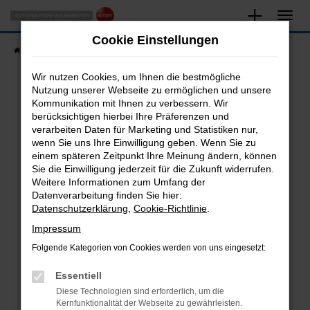
Zum
Hauptinhalt
Cookie Einstellungen
springen
Startseite
Fahrzeugangebote
Fahrzeugsuche
Wir nutzen Cookies, um Ihnen die bestmögliche
Nutzung unserer Webseite zu ermöglichen und unsere
Kommunikation mit Ihnen zu verbessern. Wir
Fehler: Network Error
berücksichtigen hierbei Ihre Präferenzen und
verarbeiten Daten für Marketing und Statistiken nur,
Beim Laden ist ein Fehler aufgetreten.
wenn Sie uns Ihre Einwilligung geben. Wenn Sie zu
Hier sind ein paar Tipps, die dir helfen können:
einem späteren Zeitpunkt Ihre Meinung ändern, können
Sie die Einwilligung jederzeit für die Zukunft widerrufen.
Überprüfe deine Firewall und deine
Weitere Informationen zum Umfang der
Internetverbindung.
Datenverarbeitung finden Sie hier:
Datenschutzerklärung
,
Cookie-Richtlinie
.
Laden andere Webseiten, zum Beispiel deine
Suchmaschine?
Impressum
Prüfe deine Browsererweiterungen.
Folgende Kategorien von Cookies werden von uns eingesetzt:
Manche Erweiterungen, wie Werbeblocker,
Essentiell
können das Laden bestimmter Seiten
verhindern. Funktioniert die Seite in einem
Diese Technologien sind erforderlich, um die
Kernfunktionalität der Webseite zu gewährleisten.
anderen Browser oder in einem privaten