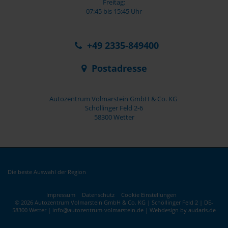
Freitag:
07:45 bis 15:45 Uhr
+49 2335-849400
Postadresse
Autozentrum Volmarstein GmbH & Co. KG
Schöllinger Feld 2-6
58300 Wetter
Die beste Auswahl der Region
Impressum
Datenschutz
Cookie Einstellungen
© 2026 Autozentrum Volmarstein GmbH & Co. KG | Schöllinger Feld 2 | DE-
58300 Wetter | info@autozentrum-volmarstein.de |
Webdesign by audaris.de