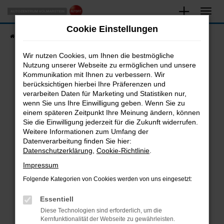
Zum
Hauptinhalt
Cookie Einstellungen
springen
Startseite
Fahrzeugangebote
Fahrzeugsuche
Wir nutzen Cookies, um Ihnen die bestmögliche
Nutzung unserer Webseite zu ermöglichen und unsere
Kommunikation mit Ihnen zu verbessern. Wir
Fehler: Network Error
berücksichtigen hierbei Ihre Präferenzen und
verarbeiten Daten für Marketing und Statistiken nur,
Beim Laden ist ein Fehler aufgetreten.
wenn Sie uns Ihre Einwilligung geben. Wenn Sie zu
Hier sind ein paar Tipps, die dir helfen können:
einem späteren Zeitpunkt Ihre Meinung ändern, können
Sie die Einwilligung jederzeit für die Zukunft widerrufen.
Überprüfe deine Firewall und deine
Weitere Informationen zum Umfang der
Internetverbindung.
Datenverarbeitung finden Sie hier:
Datenschutzerklärung
,
Cookie-Richtlinie
.
Laden andere Webseiten, zum Beispiel deine
Suchmaschine?
Impressum
Prüfe deine Browsererweiterungen.
Folgende Kategorien von Cookies werden von uns eingesetzt:
Manche Erweiterungen, wie Werbeblocker,
Essentiell
können das Laden bestimmter Seiten
verhindern. Funktioniert die Seite in einem
Diese Technologien sind erforderlich, um die
Kernfunktionalität der Webseite zu gewährleisten.
anderen Browser oder in einem privaten