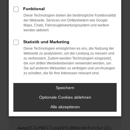
Fenster?
Funktional
Starte dein Gerät neu.
Diese Technologien bieten die bestmögliche Funktionalität
Das kann manchmal helfen, vorübergehende
der Webseite. Services von Drittanbietern wie Google
Maps, Chats, Fahrzeugbewertungssystem und weitere
Probleme zu beheben.
werden aktiviert.
Stelle sicher, dass dein Browser und dein
Betriebssystem auf dem neuesten Stand
Statistik und Marketing
sind.
Diese Technologien ermöglichen es uns, die Nutzung der
Webseite zu analysieren, um die Leistung zu messen und
Veraltete Software birgt nicht nur ein
zu verbessern. Zudem werden Technologien eingesetzt,
Sicherheitsrisiko, sondern kann auch dazu
die von dritten Werbetreibenden verwendet werden, um
führen, dass bestimmte Funktionen nicht mehr
Sie auf anderen Webseiten zu verfolgen und um Anzeigen
unterstützt werden.
zu schalten, die für Ihre Interessen relevant sind.
Wende dich an den Webseitenbetreiber.
Speichern
Wenn du alle oben genannten Schritte versucht
hast, kontaktiere uns bitte. Wir werden
Optionale Cookies ablehnen
versuchen, das Problem zu beheben. Du kannst
Alle akzeptieren
uns diesen Text schicken, um uns bei der
Fehlersuche zu unterstützen:
ewogICJuYW1lIjogIk5ldHdvcmtFcnJvciIs