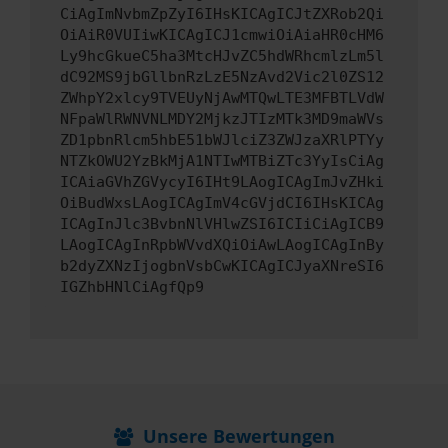
CiAgImNvbmZpZyI6IHsKICAgICJtZXRob2Qi
OiAiR0VUIiwKICAgICJ1cmwiOiAiaHR0cHM6
Ly9hcGkueC5ha3MtcHJvZC5hdWRhcmlzLm5l
dC92MS9jbGllbnRzLzE5NzAvd2Vic2l0ZS12
ZWhpY2xlcy9TVEUyNjAwMTQwLTE3MFBTLVdW
NFpaWlRWNVNLMDY2MjkzJTIzMTk3MD9maWVs
ZD1pbnRlcm5hbE51bWJlciZ3ZWJzaXRlPTYy
NTZkOWU2YzBkMjA1NTIwMTBiZTc3YyIsCiAg
ICAiaGVhZGVycyI6IHt9LAogICAgImJvZHki
OiBudWxsLAogICAgImV4cGVjdCI6IHsKICAg
ICAgInJlc3BvbnNlVHlwZSI6ICIiCiAgICB9
LAogICAgInRpbWVvdXQiOiAwLAogICAgInBy
b2dyZXNzIjogbnVsbCwKICAgICJyaXNreSI6
IGZhbHNlCiAgfQp9
Unsere Bewertungen