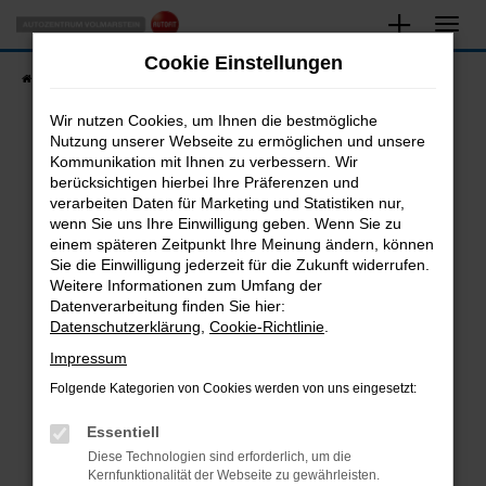
Zum
Hauptinhalt
Cookie Einstellungen
springen
Startseite
Fahrzeugangebote
Fahrzeugsuche
Wir nutzen Cookies, um Ihnen die bestmögliche
Nutzung unserer Webseite zu ermöglichen und unsere
Kommunikation mit Ihnen zu verbessern. Wir
Fehler: Network Error
berücksichtigen hierbei Ihre Präferenzen und
verarbeiten Daten für Marketing und Statistiken nur,
Beim Laden ist ein Fehler aufgetreten.
wenn Sie uns Ihre Einwilligung geben. Wenn Sie zu
Hier sind ein paar Tipps, die dir helfen können:
einem späteren Zeitpunkt Ihre Meinung ändern, können
Sie die Einwilligung jederzeit für die Zukunft widerrufen.
Überprüfe deine Firewall und deine
Weitere Informationen zum Umfang der
Internetverbindung.
Datenverarbeitung finden Sie hier:
Datenschutzerklärung
,
Cookie-Richtlinie
.
Laden andere Webseiten, zum Beispiel deine
Suchmaschine?
Impressum
Prüfe deine Browsererweiterungen.
Folgende Kategorien von Cookies werden von uns eingesetzt:
Manche Erweiterungen, wie Werbeblocker,
Essentiell
können das Laden bestimmter Seiten
verhindern. Funktioniert die Seite in einem
Diese Technologien sind erforderlich, um die
Kernfunktionalität der Webseite zu gewährleisten.
anderen Browser oder in einem privaten