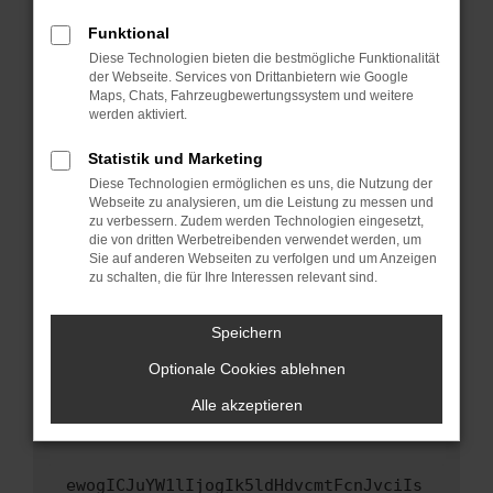
Fenster?
Funktional
Starte dein Gerät neu.
Diese Technologien bieten die bestmögliche Funktionalität
Das kann manchmal helfen, vorübergehende
der Webseite. Services von Drittanbietern wie Google
Maps, Chats, Fahrzeugbewertungssystem und weitere
Probleme zu beheben.
werden aktiviert.
Stelle sicher, dass dein Browser und dein
Betriebssystem auf dem neuesten Stand
Statistik und Marketing
sind.
Diese Technologien ermöglichen es uns, die Nutzung der
Webseite zu analysieren, um die Leistung zu messen und
Veraltete Software birgt nicht nur ein
zu verbessern. Zudem werden Technologien eingesetzt,
Sicherheitsrisiko, sondern kann auch dazu
die von dritten Werbetreibenden verwendet werden, um
führen, dass bestimmte Funktionen nicht mehr
Sie auf anderen Webseiten zu verfolgen und um Anzeigen
unterstützt werden.
zu schalten, die für Ihre Interessen relevant sind.
Wende dich an den Webseitenbetreiber.
Speichern
Wenn du alle oben genannten Schritte versucht
hast, kontaktiere uns bitte. Wir werden
Optionale Cookies ablehnen
versuchen, das Problem zu beheben. Du kannst
Alle akzeptieren
uns diesen Text schicken, um uns bei der
Fehlersuche zu unterstützen:
ewogICJuYW1lIjogIk5ldHdvcmtFcnJvciIs