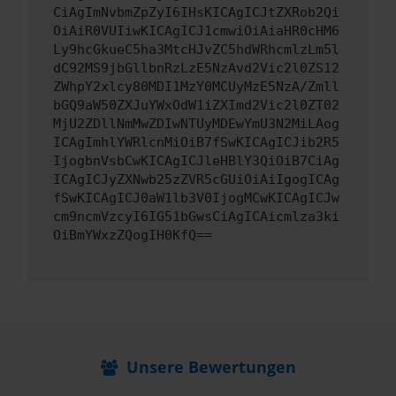
CiAgImNvbmZpZyI6IHsKICAgICJtZXRob2Qi
OiAiR0VUIiwKICAgICJ1cmwiOiAiaHR0cHM6
Ly9hcGkueC5ha3MtcHJvZC5hdWRhcmlzLm5l
dC92MS9jbGllbnRzLzE5NzAvd2Vic2l0ZS12
ZWhpY2xlcy80MDI1MzY0MCUyMzE5NzA/Zmll
bGQ9aW50ZXJuYWxOdW1iZXImd2Vic2l0ZT02
MjU2ZDllNmMwZDIwNTUyMDEwYmU3N2MiLAog
ICAgImhlYWRlcnMiOiB7fSwKICAgICJib2R5
IjogbnVsbCwKICAgICJleHBlY3QiOiB7CiAg
ICAgICJyZXNwb25zZVR5cGUiOiAiIgogICAg
fSwKICAgICJ0aW1lb3V0IjogMCwKICAgICJw
cm9ncmVzcyI6IG51bGwsCiAgICAicmlza3ki
OiBmYWxzZQogIH0KfQ==
Unsere Bewertungen