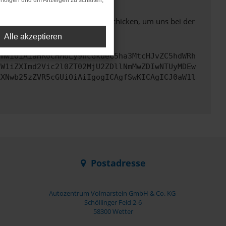
rfolgen und um Anzeigen zu schalten,
ben. Du kannst uns diesen Text schicken, um uns bei der
Alle akzeptieren
cmwiOiAiaHR0cHM6Ly9hcGkueC5ha3MtcHJvZC5hdWRh
dW1iZXImd2Vic2l0ZT02MjU2ZDllNmMwZDIwNTUyMDEw
ZXNwb25zZVR5cGUiOiAiIgogICAgfSwKICAgICJ0aW1l
Postadresse
Autozentrum Volmarstein GmbH & Co. KG
Schöllinger Feld 2-6
58300 Wetter