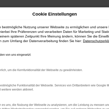
Cookie Einstellungen
ie bestmögliche Nutzung unserer Webseite zu ermöglichen und unsere
hierbei Ihre Präferenzen und verarbeiten Daten für Marketing und Stati
einem späteren Zeitpunkt Ihre Meinung ändern, können Sie die Einwillig
en zum Umfang der Datenverarbeitung finden Sie hier:
Datenschutzerkl
en von uns eingesetzt:
indung.
hine?
rlich, um die Kernfunktionalität der Webseite zu gewährleisten.
aden bestimmter Seiten verhindern. Funktioniert die Seite in e
estmögliche Funktionalität der Webseite. Services von Drittanbietern wie Google 
eitere werden aktiviert.
 zu beheben.
bssystem auf dem neuesten Stand sind.
 es uns, die Nutzung der Webseite zu analysieren, um die Leistung zu messen u
ko, sondern kann auch dazu führen, dass bestimmte Funktionen nic