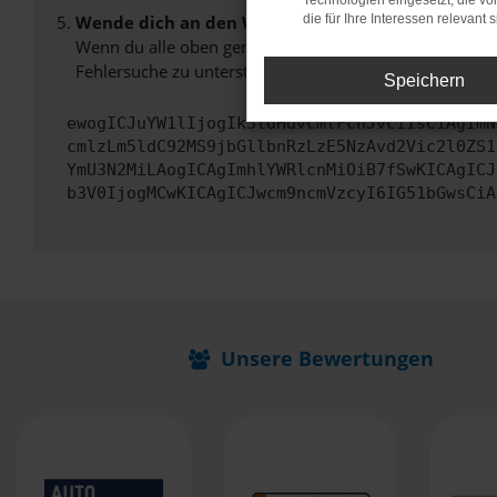
Technologien eingesetzt, die v
Wende dich an den Webseitenbetreiber.
die für Ihre Interessen relevant s
Wenn du alle oben genannten Schritte versucht hast, k
Fehlersuche zu unterstützen:
Speichern
ewogICJuYW1lIjogIk5ldHdvcmtFcnJvciIsCiAgImN
cmlzLm5ldC92MS9jbGllbnRzLzE5NzAvd2Vic2l0ZS1
YmU3N2MiLAogICAgImhlYWRlcnMiOiB7fSwKICAgICJ
b3V0IjogMCwKICAgICJwcm9ncmVzcyI6IG51bGwsCiA
Unsere Bewertungen