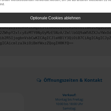
on dritten Werbetreibenden verwendet werden, um Sie auf anderen Webseiten zu ve
ind.
ontaktiere uns bitte. Wir werden versuchen, das Problem zu behe
Optionale Cookies ablehnen
vbmZpZyI6IHsKICAgICJtZXRob2QiOiAiR0VUIiwKICAgICJ1
2ZWhpY2xlcy8zMTY0NyUyMzE5NzA/ZmllbGQ9aW50ZXJuYWxO
ib2R5IjogbnVsbCwKICAgICJleHBlY3QiOiB7CiAgICAgICJy
gICAicmlza3kiOiBmYWxzZQogIH0KfQ==
Öffnungszeiten & Kontakt
Verkauf:
Montag bis Freitag:
10:00 bis 18:00 Uhr
Samstag: