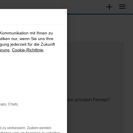
 Kommunikation mit Ihnen zu
stiken nur, wenn Sie uns Ihre
ung jederzeit für die Zukunft
ärung
,
Cookie-Richtlinie
.
inem anderen Browser oder in einem privaten Fenster?
Maps, Chats,
nd zu verbessern. Zudem werden
ht mehr unterstützt werden.