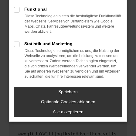
Fenster?
Funktional
Starte dein Gerät neu.
Diese Technologien bieten die bestmögliche Funktionalität
Das kann manchmal helfen, vorübergehende
der Webseite. Services von Drittanbietern wie Google
Maps, Chats, Fahrzeugbewertungssystem und weitere
Probleme zu beheben.
werden aktiviert.
Stelle sicher, dass dein Browser und dein
Betriebssystem auf dem neuesten Stand
Statistik und Marketing
sind.
Diese Technologien ermöglichen es uns, die Nutzung der
Webseite zu analysieren, um die Leistung zu messen und
Veraltete Software birgt nicht nur ein
zu verbessern. Zudem werden Technologien eingesetzt,
Sicherheitsrisiko, sondern kann auch dazu
die von dritten Werbetreibenden verwendet werden, um
führen, dass bestimmte Funktionen nicht mehr
Sie auf anderen Webseiten zu verfolgen und um Anzeigen
unterstützt werden.
zu schalten, die für Ihre Interessen relevant sind.
Wende dich an den Webseitenbetreiber.
Speichern
Wenn du alle oben genannten Schritte versucht
hast, kontaktiere uns bitte. Wir werden
Optionale Cookies ablehnen
versuchen, das Problem zu beheben. Du kannst
Alle akzeptieren
uns diesen Text schicken, um uns bei der
Fehlersuche zu unterstützen:
ewogICJuYW1lIjogIk5ldHdvcmtFcnJvciIs