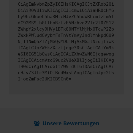
CiAgImNvbmZpZyI6IHsKICAgICJtZXRob2Qi
OiAiR0VUIiwKICAgICJ1cmwiOiAiaHR0cHM6
Ly9hcGkueC5ha3MtcHJvZC5hdWRhcmlzLm5l
dC92MS9jbGllbnRzLzE5NzAvd2Vic2l0ZS12
ZWhpY2xlcy9HVy1BTk80NTYlMjMxOTcwP2Zp
ZWxkPWludGVybmFsTnVtYmVyJndlYnNpdGU9
NjI1NmQ5ZTZjMGQyMDU1MjAxMGJlNzdjIiwK
ICAgICJoZWFkZXJzIjoge30sCiAgICAiYm9k
eSI6IG51bGwsCiAgICAiZXhwZWN0Ijogewog
ICAgICAicmVzcG9uc2VUeXBlIjogIiIKICAg
IH0sCiAgICAidGltZW91dCI6IDAsCiAgICAi
cHJvZ3Jlc3MiOiBudWxsLAogICAgInJpc2t5
IjogZmFsc2UKICB9Cn0=
Unsere Bewertungen