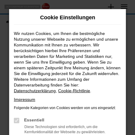
Zum
Hauptinhalt
Cookie Einstellungen
springen
Startseite
Fahrzeugangebote
Fahrzeugsuche
Wir nutzen Cookies, um Ihnen die bestmögliche
Nutzung unserer Webseite zu ermöglichen und unsere
Kommunikation mit Ihnen zu verbessern. Wir
Fehler: Network Error
berücksichtigen hierbei Ihre Präferenzen und
verarbeiten Daten für Marketing und Statistiken nur,
Beim Laden ist ein Fehler aufgetreten.
wenn Sie uns Ihre Einwilligung geben. Wenn Sie zu
Hier sind ein paar Tipps, die dir helfen können:
einem späteren Zeitpunkt Ihre Meinung ändern, können
Sie die Einwilligung jederzeit für die Zukunft widerrufen.
Überprüfe deine Firewall und deine
Weitere Informationen zum Umfang der
Internetverbindung.
Datenverarbeitung finden Sie hier:
Datenschutzerklärung
,
Cookie-Richtlinie
.
Laden andere Webseiten, zum Beispiel deine
Suchmaschine?
Impressum
Prüfe deine Browsererweiterungen.
Folgende Kategorien von Cookies werden von uns eingesetzt:
Manche Erweiterungen, wie Werbeblocker,
Essentiell
können das Laden bestimmter Seiten
verhindern. Funktioniert die Seite in einem
Diese Technologien sind erforderlich, um die
Kernfunktionalität der Webseite zu gewährleisten.
anderen Browser oder in einem privaten