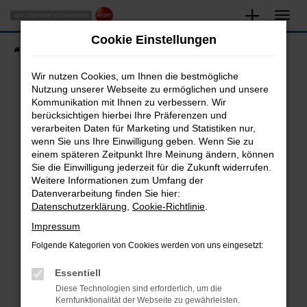
Zum
Hauptinhalt
Cookie Einstellungen
springen
Startseite
Fahrzeugangebote
Fahrzeugsuche
Wir nutzen Cookies, um Ihnen die bestmögliche
Nutzung unserer Webseite zu ermöglichen und unsere
Kommunikation mit Ihnen zu verbessern. Wir
Fehler: Network Error
berücksichtigen hierbei Ihre Präferenzen und
verarbeiten Daten für Marketing und Statistiken nur,
Beim Laden ist ein Fehler aufgetreten.
wenn Sie uns Ihre Einwilligung geben. Wenn Sie zu
Hier sind ein paar Tipps, die dir helfen können:
einem späteren Zeitpunkt Ihre Meinung ändern, können
Sie die Einwilligung jederzeit für die Zukunft widerrufen.
Überprüfe deine Firewall und deine
Weitere Informationen zum Umfang der
Internetverbindung.
Datenverarbeitung finden Sie hier:
Datenschutzerklärung
,
Cookie-Richtlinie
.
Laden andere Webseiten, zum Beispiel deine
Suchmaschine?
Impressum
Prüfe deine Browsererweiterungen.
Folgende Kategorien von Cookies werden von uns eingesetzt:
Manche Erweiterungen, wie Werbeblocker,
Essentiell
können das Laden bestimmter Seiten
verhindern. Funktioniert die Seite in einem
Diese Technologien sind erforderlich, um die
Kernfunktionalität der Webseite zu gewährleisten.
anderen Browser oder in einem privaten