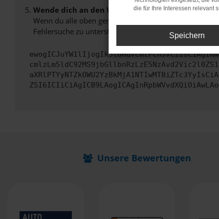
Technologien eingesetzt, die v
Wende dich an den Webseitenbetreiber.
die für Ihre Interessen relevant s
Wenn du alle oben genannten Schritte versucht hast, k
Fehlersuche zu unterstützen:
Speichern
ewogICJuYW1lIjogIk5ldHdvcmtFcnJvciIsCiAgImN
cmlzLm5ldC92MS9jbGllbnRzLzE5NzAvd2Vic2l0ZS1
aXRlPTYyNTZkOWU2YzBkMjA1NTIwMTBiZTc3YyIsCiA
ZSI6ICIiCiAgICB9LAogICAgInRpbWVvdXQiOiAwLAo
Unsere Bewertungen