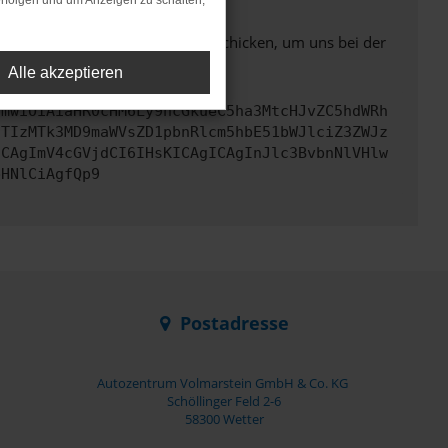
rfolgen und um Anzeigen zu schalten,
ben. Du kannst uns diesen Text schicken, um uns bei der
Alle akzeptieren
cmwiOiAiaHR0cHM6Ly9hcGkueC5ha3MtcHJvZC5hdWRh
JTIzMTk3MD9maWVsZD1pbnRlcm5hbE51bWJlciZ3ZWJz
ICAgImV4cGVjdCI6IHsKICAgICAgInJlc3BvbnNlVHlw
bHNlCiAgfQp9
Postadresse
Autozentrum Volmarstein GmbH & Co. KG
Schöllinger Feld 2-6
58300 Wetter