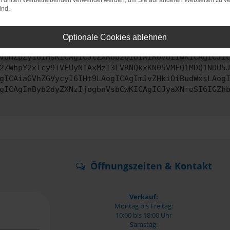
on dritten Werbetreibenden verwendet werden, um Sie auf anderen Webseiten zu ve
ind.
ontaktiere uns bitte. Wir werden versuchen, das Problem zu behe
Optionale Cookies ablehnen
vbmZpZyI6IHsKICAgICJtZXRob2QiOiAiR0VUIiwKICAgICJ1
2ZWhpY2xlcy9TVEUyNTAxMzI3LVRNQkxKN05VMFQ1MDQ1NDU5
gICAiaGVhZGVycyI6IHt9LAogICAgImJvZHkiOiBudWxsLAog
gICAgInByb2dyZXNzIjogbnVsbCwKICAgICJyaXNreSI6IGZh
Öffnungszeiten & Kontakt
Verkauf:
Montag bis Freitag:
10:00 bis 18:00 Uhr
Samstag: