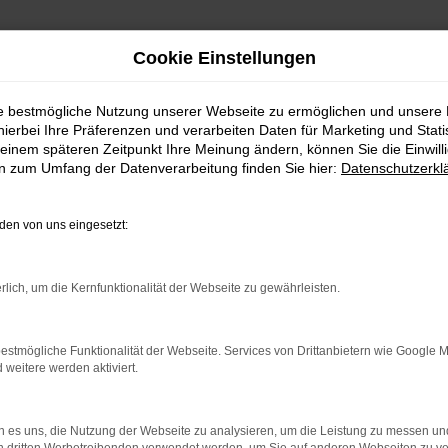
Cookie Einstellungen
ie bestmögliche Nutzung unserer Webseite zu ermöglichen und unsere
hierbei Ihre Präferenzen und verarbeiten Daten für Marketing und Stati
einem späteren Zeitpunkt Ihre Meinung ändern, können Sie die Einwillig
en zum Umfang der Datenverarbeitung finden Sie hier:
Datenschutzerkl
en von uns eingesetzt:
indung.
hine?
rlich, um die Kernfunktionalität der Webseite zu gewährleisten.
aden bestimmter Seiten verhindern. Funktioniert die Seite in e
estmögliche Funktionalität der Webseite. Services von Drittanbietern wie Google 
eitere werden aktiviert.
 zu beheben.
bssystem auf dem neuesten Stand sind.
 es uns, die Nutzung der Webseite zu analysieren, um die Leistung zu messen u
ko, sondern kann auch dazu führen, dass bestimmte Funktionen nic