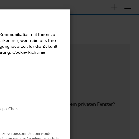
 Kommunikation mit Ihnen zu
stiken nur, wenn Sie uns Ihre
ung jederzeit für die Zukunft
ärung
,
Cookie-Richtlinie
.
inem anderen Browser oder in einem privaten Fenster?
Maps, Chats,
nd zu verbessern. Zudem werden
ht mehr unterstützt werden.