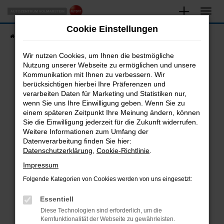
Zum
Hauptinhalt
Cookie Einstellungen
springen
Startseite
Fahrzeugangebote
Fahrzeugsuche
Wir nutzen Cookies, um Ihnen die bestmögliche
Nutzung unserer Webseite zu ermöglichen und unsere
Kommunikation mit Ihnen zu verbessern. Wir
Fehler: Network Error
berücksichtigen hierbei Ihre Präferenzen und
verarbeiten Daten für Marketing und Statistiken nur,
Beim Laden ist ein Fehler aufgetreten.
wenn Sie uns Ihre Einwilligung geben. Wenn Sie zu
Hier sind ein paar Tipps, die dir helfen können:
einem späteren Zeitpunkt Ihre Meinung ändern, können
Sie die Einwilligung jederzeit für die Zukunft widerrufen.
Überprüfe deine Firewall und deine
Weitere Informationen zum Umfang der
Internetverbindung.
Datenverarbeitung finden Sie hier:
Datenschutzerklärung
,
Cookie-Richtlinie
.
Laden andere Webseiten, zum Beispiel deine
Suchmaschine?
Impressum
Prüfe deine Browsererweiterungen.
Folgende Kategorien von Cookies werden von uns eingesetzt:
Manche Erweiterungen, wie Werbeblocker,
Essentiell
können das Laden bestimmter Seiten
verhindern. Funktioniert die Seite in einem
Diese Technologien sind erforderlich, um die
Kernfunktionalität der Webseite zu gewährleisten.
anderen Browser oder in einem privaten