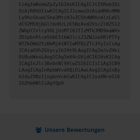
CiAgImNvbmZpZyI6IHsKICAgICJtZXRob2Qi
OiAiR0VUIiwKICAgICJ1cmwiOiAiaHR0cHM6
Ly9hcGkueC5ha3MtcHJvZC5hdWRhcmlzLm5l
dC92MS9jbGllbnRzLzE5NzAvd2Vic2l0ZS12
ZWhpY2xlcy9ULjUzMTI0JTIzMTk3MD9maWVs
ZD1pbnRlcm5hbE51bWJlciZ3ZWJzaXRlPTYy
NTZkOWU2YzBkMjA1NTIwMTBiZTc3YyIsCiAg
ICAiaGVhZGVycyI6IHt9LAogICAgImJvZHki
OiBudWxsLAogICAgImV4cGVjdCI6IHsKICAg
ICAgInJlc3BvbnNlVHlwZSI6ICIiCiAgICB9
LAogICAgInRpbWVvdXQiOiAwLAogICAgInBy
b2dyZXNzIjogbnVsbCwKICAgICJyaXNreSI6
IGZhbHNlCiAgfQp9
Unsere Bewertungen