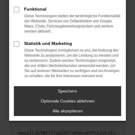
Fenster?
Funktional
Starte dein Gerät neu.
Diese Technologien bieten die bestmögliche Funktionalität
Das kann manchmal helfen, vorübergehende
der Webseite. Services von Drittanbietern wie Google
Maps, Chats, Fahrzeugbewertungssystem und weitere
Probleme zu beheben.
werden aktiviert.
Stelle sicher, dass dein Browser und dein
Betriebssystem auf dem neuesten Stand
Statistik und Marketing
sind.
Diese Technologien ermöglichen es uns, die Nutzung der
Webseite zu analysieren, um die Leistung zu messen und
Veraltete Software birgt nicht nur ein
zu verbessern. Zudem werden Technologien eingesetzt,
Sicherheitsrisiko, sondern kann auch dazu
die von dritten Werbetreibenden verwendet werden, um
führen, dass bestimmte Funktionen nicht mehr
Sie auf anderen Webseiten zu verfolgen und um Anzeigen
unterstützt werden.
zu schalten, die für Ihre Interessen relevant sind.
Wende dich an den Webseitenbetreiber.
Speichern
Wenn du alle oben genannten Schritte versucht
hast, kontaktiere uns bitte. Wir werden
Optionale Cookies ablehnen
versuchen, das Problem zu beheben. Du kannst
Alle akzeptieren
uns diesen Text schicken, um uns bei der
Fehlersuche zu unterstützen:
ewogICJuYW1lIjogIk5ldHdvcmtFcnJvciIs