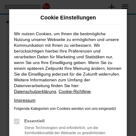
Zum
Hauptinhalt
Cookie Einstellungen
springen
Startseite
Fahrzeugangebote
Fahrzeugsuche
Wir nutzen Cookies, um Ihnen die bestmögliche
Nutzung unserer Webseite zu ermöglichen und unsere
Kommunikation mit Ihnen zu verbessern. Wir
Fehler: Network Error
berücksichtigen hierbei Ihre Präferenzen und
verarbeiten Daten für Marketing und Statistiken nur,
Beim Laden ist ein Fehler aufgetreten.
wenn Sie uns Ihre Einwilligung geben. Wenn Sie zu
Hier sind ein paar Tipps, die dir helfen können:
einem späteren Zeitpunkt Ihre Meinung ändern, können
Sie die Einwilligung jederzeit für die Zukunft widerrufen.
Überprüfe deine Firewall und deine
Weitere Informationen zum Umfang der
Internetverbindung.
Datenverarbeitung finden Sie hier:
Datenschutzerklärung
,
Cookie-Richtlinie
.
Laden andere Webseiten, zum Beispiel deine
Suchmaschine?
Impressum
Prüfe deine Browsererweiterungen.
Folgende Kategorien von Cookies werden von uns eingesetzt:
Manche Erweiterungen, wie Werbeblocker,
Essentiell
können das Laden bestimmter Seiten
verhindern. Funktioniert die Seite in einem
Diese Technologien sind erforderlich, um die
Kernfunktionalität der Webseite zu gewährleisten.
anderen Browser oder in einem privaten