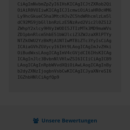
CiAgImNvbmZpZyI6IHsKICAgICJtZXRob2Qi
OiAiR0VUIiwKICAgICJ1cmwiOiAiaHR0cHM6
Ly9hcGkueC5ha3MtcHJvZC5hdWRhcmlzLm5l
dC92MS9jbGllbnRzLzE5NzAvd2Vic2l0ZS12
ZWhpY2xlcy9HVy1WODI5JTIzMTk3MD9maWVs
ZD1pbnRlcm5hbE51bWJlciZ3ZWJzaXRlPTYy
NTZkOWU2YzBkMjA1NTIwMTBiZTc3YyIsCiAg
ICAiaGVhZGVycyI6IHt9LAogICAgImJvZHki
OiBudWxsLAogICAgImV4cGVjdCI6IHsKICAg
ICAgInJlc3BvbnNlVHlwZSI6ICIiCiAgICB9
LAogICAgInRpbWVvdXQiOiAwLAogICAgInBy
b2dyZXNzIjogbnVsbCwKICAgICJyaXNreSI6
IGZhbHNlCiAgfQp9
Unsere Bewertungen