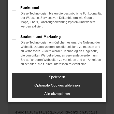
Fenster?
Funktional
Starte dein Gerät neu.
Diese Technologien bieten die bestmögliche Funktionalität
Das kann manchmal helfen, vorübergehende
der Webseite. Services von Drittanbietern wie Google
Maps, Chats, Fahrzeugbewertungssystem und weitere
Probleme zu beheben.
werden aktiviert.
Stelle sicher, dass dein Browser und dein
Betriebssystem auf dem neuesten Stand
Statistik und Marketing
sind.
Diese Technologien ermöglichen es uns, die Nutzung der
Webseite zu analysieren, um die Leistung zu messen und
Veraltete Software birgt nicht nur ein
zu verbessern. Zudem werden Technologien eingesetzt,
Sicherheitsrisiko, sondern kann auch dazu
die von dritten Werbetreibenden verwendet werden, um
führen, dass bestimmte Funktionen nicht mehr
Sie auf anderen Webseiten zu verfolgen und um Anzeigen
unterstützt werden.
zu schalten, die für Ihre Interessen relevant sind.
Wende dich an den Webseitenbetreiber.
Speichern
Wenn du alle oben genannten Schritte versucht
hast, kontaktiere uns bitte. Wir werden
Optionale Cookies ablehnen
versuchen, das Problem zu beheben. Du kannst
Alle akzeptieren
uns diesen Text schicken, um uns bei der
Fehlersuche zu unterstützen:
ewogICJuYW1lIjogIk5ldHdvcmtFcnJvciIs