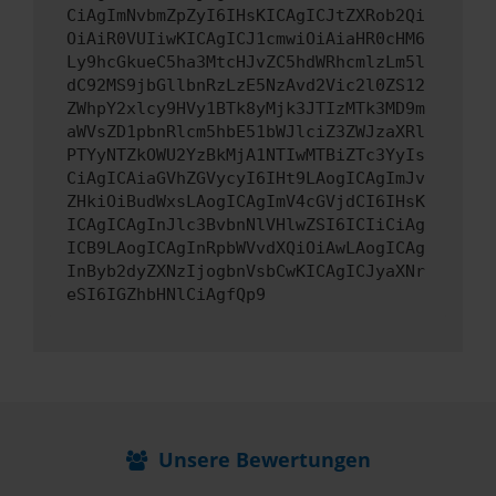
CiAgImNvbmZpZyI6IHsKICAgICJtZXRob2Qi
OiAiR0VUIiwKICAgICJ1cmwiOiAiaHR0cHM6
Ly9hcGkueC5ha3MtcHJvZC5hdWRhcmlzLm5l
dC92MS9jbGllbnRzLzE5NzAvd2Vic2l0ZS12
ZWhpY2xlcy9HVy1BTk8yMjk3JTIzMTk3MD9m
aWVsZD1pbnRlcm5hbE51bWJlciZ3ZWJzaXRl
PTYyNTZkOWU2YzBkMjA1NTIwMTBiZTc3YyIs
CiAgICAiaGVhZGVycyI6IHt9LAogICAgImJv
ZHkiOiBudWxsLAogICAgImV4cGVjdCI6IHsK
ICAgICAgInJlc3BvbnNlVHlwZSI6ICIiCiAg
ICB9LAogICAgInRpbWVvdXQiOiAwLAogICAg
InByb2dyZXNzIjogbnVsbCwKICAgICJyaXNr
eSI6IGZhbHNlCiAgfQp9
Unsere Bewertungen