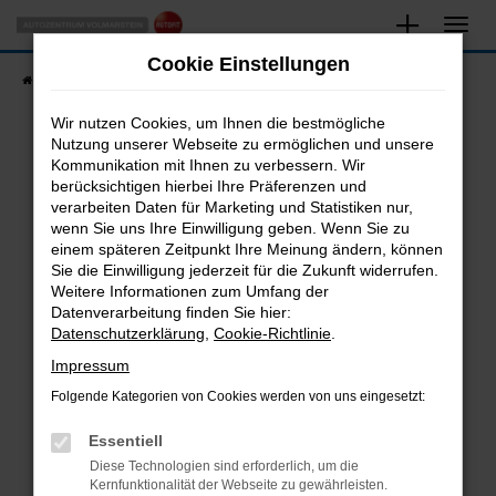
Zum
Hauptinhalt
Cookie Einstellungen
springen
Startseite
Fahrzeugangebote
Fahrzeugsuche
Wir nutzen Cookies, um Ihnen die bestmögliche
Nutzung unserer Webseite zu ermöglichen und unsere
Kommunikation mit Ihnen zu verbessern. Wir
Fehler: Network Error
berücksichtigen hierbei Ihre Präferenzen und
verarbeiten Daten für Marketing und Statistiken nur,
Beim Laden ist ein Fehler aufgetreten.
wenn Sie uns Ihre Einwilligung geben. Wenn Sie zu
Hier sind ein paar Tipps, die dir helfen können:
einem späteren Zeitpunkt Ihre Meinung ändern, können
Sie die Einwilligung jederzeit für die Zukunft widerrufen.
Überprüfe deine Firewall und deine
Weitere Informationen zum Umfang der
Internetverbindung.
Datenverarbeitung finden Sie hier:
Datenschutzerklärung
,
Cookie-Richtlinie
.
Laden andere Webseiten, zum Beispiel deine
Suchmaschine?
Impressum
Prüfe deine Browsererweiterungen.
Folgende Kategorien von Cookies werden von uns eingesetzt:
Manche Erweiterungen, wie Werbeblocker,
Essentiell
können das Laden bestimmter Seiten
verhindern. Funktioniert die Seite in einem
Diese Technologien sind erforderlich, um die
Kernfunktionalität der Webseite zu gewährleisten.
anderen Browser oder in einem privaten