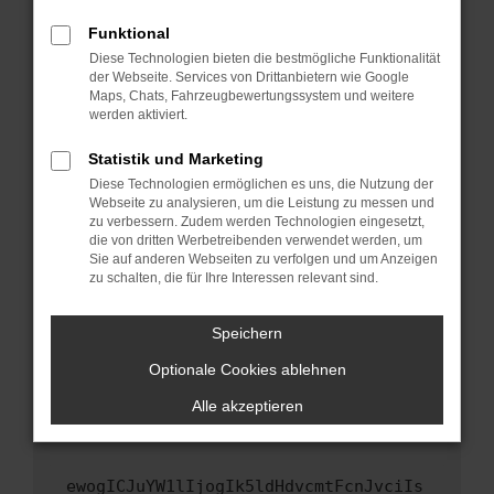
Fenster?
Funktional
Starte dein Gerät neu.
Diese Technologien bieten die bestmögliche Funktionalität
Das kann manchmal helfen, vorübergehende
der Webseite. Services von Drittanbietern wie Google
Maps, Chats, Fahrzeugbewertungssystem und weitere
Probleme zu beheben.
werden aktiviert.
Stelle sicher, dass dein Browser und dein
Betriebssystem auf dem neuesten Stand
Statistik und Marketing
sind.
Diese Technologien ermöglichen es uns, die Nutzung der
Webseite zu analysieren, um die Leistung zu messen und
Veraltete Software birgt nicht nur ein
zu verbessern. Zudem werden Technologien eingesetzt,
Sicherheitsrisiko, sondern kann auch dazu
die von dritten Werbetreibenden verwendet werden, um
führen, dass bestimmte Funktionen nicht mehr
Sie auf anderen Webseiten zu verfolgen und um Anzeigen
unterstützt werden.
zu schalten, die für Ihre Interessen relevant sind.
Wende dich an den Webseitenbetreiber.
Speichern
Wenn du alle oben genannten Schritte versucht
hast, kontaktiere uns bitte. Wir werden
Optionale Cookies ablehnen
versuchen, das Problem zu beheben. Du kannst
Alle akzeptieren
uns diesen Text schicken, um uns bei der
Fehlersuche zu unterstützen:
ewogICJuYW1lIjogIk5ldHdvcmtFcnJvciIs