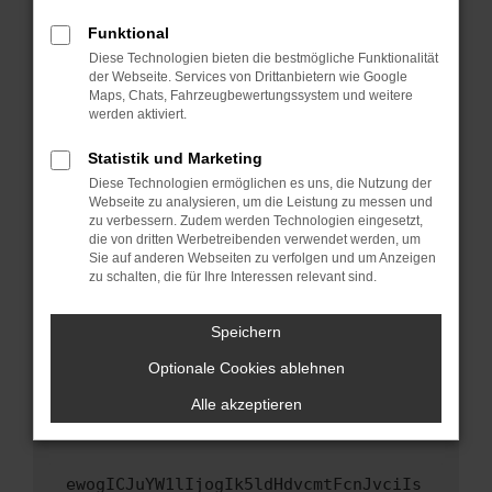
Fenster?
Funktional
Starte dein Gerät neu.
Diese Technologien bieten die bestmögliche Funktionalität
Das kann manchmal helfen, vorübergehende
der Webseite. Services von Drittanbietern wie Google
Maps, Chats, Fahrzeugbewertungssystem und weitere
Probleme zu beheben.
werden aktiviert.
Stelle sicher, dass dein Browser und dein
Betriebssystem auf dem neuesten Stand
Statistik und Marketing
sind.
Diese Technologien ermöglichen es uns, die Nutzung der
Webseite zu analysieren, um die Leistung zu messen und
Veraltete Software birgt nicht nur ein
zu verbessern. Zudem werden Technologien eingesetzt,
Sicherheitsrisiko, sondern kann auch dazu
die von dritten Werbetreibenden verwendet werden, um
führen, dass bestimmte Funktionen nicht mehr
Sie auf anderen Webseiten zu verfolgen und um Anzeigen
unterstützt werden.
zu schalten, die für Ihre Interessen relevant sind.
Wende dich an den Webseitenbetreiber.
Speichern
Wenn du alle oben genannten Schritte versucht
hast, kontaktiere uns bitte. Wir werden
Optionale Cookies ablehnen
versuchen, das Problem zu beheben. Du kannst
Alle akzeptieren
uns diesen Text schicken, um uns bei der
Fehlersuche zu unterstützen:
ewogICJuYW1lIjogIk5ldHdvcmtFcnJvciIs