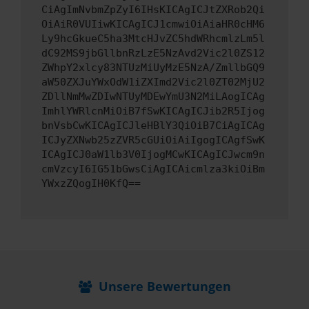
CiAgImNvbmZpZyI6IHsKICAgICJtZXRob2Qi
OiAiR0VUIiwKICAgICJ1cmwiOiAiaHR0cHM6
Ly9hcGkueC5ha3MtcHJvZC5hdWRhcmlzLm5l
dC92MS9jbGllbnRzLzE5NzAvd2Vic2l0ZS12
ZWhpY2xlcy83NTUzMiUyMzE5NzA/ZmllbGQ9
aW50ZXJuYWxOdW1iZXImd2Vic2l0ZT02MjU2
ZDllNmMwZDIwNTUyMDEwYmU3N2MiLAogICAg
ImhlYWRlcnMiOiB7fSwKICAgICJib2R5Ijog
bnVsbCwKICAgICJleHBlY3QiOiB7CiAgICAg
ICJyZXNwb25zZVR5cGUiOiAiIgogICAgfSwK
ICAgICJ0aW1lb3V0IjogMCwKICAgICJwcm9n
cmVzcyI6IG51bGwsCiAgICAicmlza3kiOiBm
YWxzZQogIH0KfQ==
Unsere Bewertungen