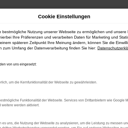
Cookie Einstellungen
ie bestmögliche Nutzung unserer Webseite zu ermöglichen und unsere
hierbei Ihre Präferenzen und verarbeiten Daten für Marketing und Stati
einem späteren Zeitpunkt Ihre Meinung ändern, können Sie die Einwillig
en zum Umfang der Datenverarbeitung finden Sie hier:
Datenschutzerkl
en von uns eingesetzt:
indung.
hine?
rlich, um die Kernfunktionalität der Webseite zu gewährleisten.
aden bestimmter Seiten verhindern. Funktioniert die Seite in e
estmögliche Funktionalität der Webseite. Services von Drittanbietern wie Google 
eitere werden aktiviert.
 zu beheben.
bssystem auf dem neuesten Stand sind.
 es uns, die Nutzung der Webseite zu analysieren, um die Leistung zu messen u
ko, sondern kann auch dazu führen, dass bestimmte Funktionen nic