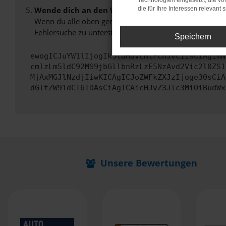
Technologien eingesetzt, die v
Wende dich an den Webseitenbetreiber.
die für Ihre Interessen relevant s
Wenn du alle oben genannten Schritte versucht hast, k
Fehlersuche zu unterstützen:
Speichern
ewogICJuYW1lIjogIk5ldHdvcmtFcnJvciIsCiAgImN
cmlzLm5ldC92MS9jbGllbnRzLzE5NzAvd2Vic2l0ZS1
MjAxMGJlNzdjIiwKICAgICJoZWFkZXJzIjoge30sCiA
dGltZW91dCI6IDAsCiAgICAicHJvZ3Jlc3MiOiBudWx
Unsere Bewertungen