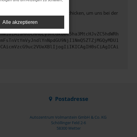
rfolgen und um Anzeigen zu schalten,
ben. Du kannst uns diesen Text schicken, um uns bei der
Alle akzeptieren
cmwiOiAiaHR0cHM6Ly9hcGkueC5ha3MtcHJvZC5hdWRh
bmFsTnVtYmVyJndlYnNpdGU9NjI1NmQ5ZTZjMGQyMDU1
ICAicmVzcG9uc2VUeXBlIjogIiIKICAgIH0sCiAgICAi
Postadresse
Autozentrum Volmarstein GmbH & Co. KG
Schöllinger Feld 2-6
58300 Wetter