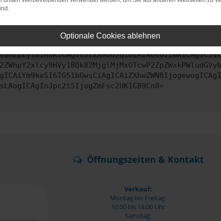
on dritten Werbetreibenden verwendet werden, um Sie auf anderen Webseiten zu ve
ind.
ontaktiere uns bitte. Wir werden versuchen, das Problem zu behe
Optionale Cookies ablehnen
vbmZpZyI6IHsKICAgICJtZXRob2QiOiAiR0VUIiwKICAgICJ1
2ZWhpY2xlcy9HVy1BQk82MjglMjMxOTcwP2ZpZWxkPWludGVy
gICAiYm9keSI6IG51bGwsCiAgICAiZXhwZWN0IjogewogICAg
sLAogICAgInJpc2t5IjogZmFsc2UKICB9Cn0=
Öffnungszeiten & Kontakt
Verkauf:
Montag bis Freitag:
10:00 bis 18:00 Uhr
Samstag: