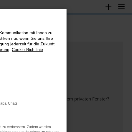
 Kommunikation mit Ihnen zu
stiken nur, wenn Sie uns Ihre
ung jederzeit für die Zukunft
ärung
,
Cookie-Richtlinie
.
inem anderen Browser oder in einem privaten Fenster?
Maps, Chats,
nd zu verbessern. Zudem werden
ht mehr unterstützt werden.