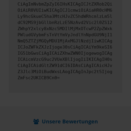
CiAgImNvbmZpZyI6IHsKICAgICJtZXRob2Qi
OiAiR0VUIiwKICAgICJ1cmwiOiAiaHR0cHM6
Ly9hcGkueC5ha3MtcHJvZC5hdWRhcmlzLm5l
dC92MS9jbGllbnRzLzE5NzAvd2Vic2l0ZS12
ZWhpY2xlcy8xNzc5MDIlMjMxOTcwP2ZpZWxk
PWludGVybmFsTnVtYmVyJndlYnNpdGU9NjI1
NmQ5ZTZjMGQyMDU1MjAxMGJlNzdjIiwKICAg
ICJoZWFkZXJzIjoge30sCiAgICAiYm9keSI6
IG51bGwsCiAgICAiZXhwZWN0IjogewogICAg
ICAicmVzcG9uc2VUeXBlIjogIiIKICAgIH0s
CiAgICAidGltZW91dCI6IDAsCiAgICAicHJv
Z3Jlc3MiOiBudWxsLAogICAgInJpc2t5Ijog
ZmFsc2UKICB9Cn0=
Unsere Bewertungen