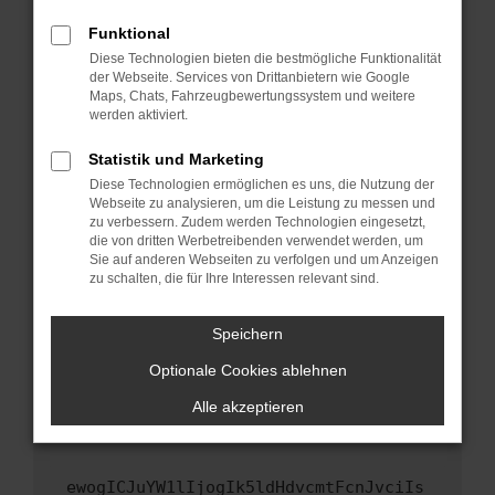
Fenster?
Funktional
Starte dein Gerät neu.
Diese Technologien bieten die bestmögliche Funktionalität
Das kann manchmal helfen, vorübergehende
der Webseite. Services von Drittanbietern wie Google
Maps, Chats, Fahrzeugbewertungssystem und weitere
Probleme zu beheben.
werden aktiviert.
Stelle sicher, dass dein Browser und dein
Betriebssystem auf dem neuesten Stand
Statistik und Marketing
sind.
Diese Technologien ermöglichen es uns, die Nutzung der
Webseite zu analysieren, um die Leistung zu messen und
Veraltete Software birgt nicht nur ein
zu verbessern. Zudem werden Technologien eingesetzt,
Sicherheitsrisiko, sondern kann auch dazu
die von dritten Werbetreibenden verwendet werden, um
führen, dass bestimmte Funktionen nicht mehr
Sie auf anderen Webseiten zu verfolgen und um Anzeigen
unterstützt werden.
zu schalten, die für Ihre Interessen relevant sind.
Wende dich an den Webseitenbetreiber.
Speichern
Wenn du alle oben genannten Schritte versucht
hast, kontaktiere uns bitte. Wir werden
Optionale Cookies ablehnen
versuchen, das Problem zu beheben. Du kannst
Alle akzeptieren
uns diesen Text schicken, um uns bei der
Fehlersuche zu unterstützen:
ewogICJuYW1lIjogIk5ldHdvcmtFcnJvciIs