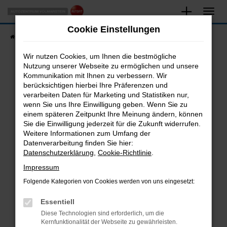
Zum
Hauptinhalt
Cookie Einstellungen
springen
Startseite
Fahrzeugangebote
Fahrzeugsuche
Wir nutzen Cookies, um Ihnen die bestmögliche
Nutzung unserer Webseite zu ermöglichen und unsere
Kommunikation mit Ihnen zu verbessern. Wir
Fehler: Network Error
berücksichtigen hierbei Ihre Präferenzen und
verarbeiten Daten für Marketing und Statistiken nur,
Beim Laden ist ein Fehler aufgetreten.
wenn Sie uns Ihre Einwilligung geben. Wenn Sie zu
Hier sind ein paar Tipps, die dir helfen können:
einem späteren Zeitpunkt Ihre Meinung ändern, können
Sie die Einwilligung jederzeit für die Zukunft widerrufen.
Überprüfe deine Firewall und deine
Weitere Informationen zum Umfang der
Internetverbindung.
Datenverarbeitung finden Sie hier:
Datenschutzerklärung
,
Cookie-Richtlinie
.
Laden andere Webseiten, zum Beispiel deine
Suchmaschine?
Impressum
Prüfe deine Browsererweiterungen.
Folgende Kategorien von Cookies werden von uns eingesetzt:
Manche Erweiterungen, wie Werbeblocker,
Essentiell
können das Laden bestimmter Seiten
verhindern. Funktioniert die Seite in einem
Diese Technologien sind erforderlich, um die
Kernfunktionalität der Webseite zu gewährleisten.
anderen Browser oder in einem privaten