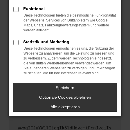
Fenster?
Funktional
Starte dein Gerät neu.
Diese Technologien bieten die bestmögliche Funktionalität
Das kann manchmal helfen, vorübergehende
der Webseite. Services von Drittanbietern wie Google
Maps, Chats, Fahrzeugbewertungssystem und weitere
Probleme zu beheben.
werden aktiviert.
Stelle sicher, dass dein Browser und dein
Betriebssystem auf dem neuesten Stand
Statistik und Marketing
sind.
Diese Technologien ermöglichen es uns, die Nutzung der
Webseite zu analysieren, um die Leistung zu messen und
Veraltete Software birgt nicht nur ein
zu verbessern. Zudem werden Technologien eingesetzt,
Sicherheitsrisiko, sondern kann auch dazu
die von dritten Werbetreibenden verwendet werden, um
führen, dass bestimmte Funktionen nicht mehr
Sie auf anderen Webseiten zu verfolgen und um Anzeigen
unterstützt werden.
zu schalten, die für Ihre Interessen relevant sind.
Wende dich an den Webseitenbetreiber.
Speichern
Wenn du alle oben genannten Schritte versucht
hast, kontaktiere uns bitte. Wir werden
Optionale Cookies ablehnen
versuchen, das Problem zu beheben. Du kannst
Alle akzeptieren
uns diesen Text schicken, um uns bei der
Fehlersuche zu unterstützen:
ewogICJuYW1lIjogIk5ldHdvcmtFcnJvciIs