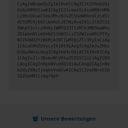
CiAgImNvbmZpZyI6IHsKICAgICJtZXRob2Qi
OiAiR0VUIiwKICAgICJ1cmwiOiAiaHR0cHM6
Ly9hcGkueC5ha3MtcHJvZC5hdWRhcmlzLm5l
dC92MS9jbGllbnRzLzE5NzAvd2Vic2l0ZS12
ZWhpY2xlcy9HVy1WMTQ3JTIzMTk3MD9maWVs
ZD1pbnRlcm5hbE51bWJlciZ3ZWJzaXRlPTYy
NTZkOWU2YzBkMjA1NTIwMTBiZTc3YyIsCiAg
ICAiaGVhZGVycyI6IHt9LAogICAgImJvZHki
OiBudWxsLAogICAgImV4cGVjdCI6IHsKICAg
ICAgInJlc3BvbnNlVHlwZSI6ICIiCiAgICB9
LAogICAgInRpbWVvdXQiOiAwLAogICAgInBy
b2dyZXNzIjogbnVsbCwKICAgICJyaXNreSI6
IGZhbHNlCiAgfQp9
Unsere Bewertungen