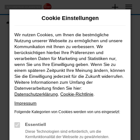
Zum
Hauptinhalt
Cookie Einstellungen
springen
Startseite
Fahrzeugangebote
Fahrzeugsuche
Wir nutzen Cookies, um Ihnen die bestmögliche
Nutzung unserer Webseite zu ermöglichen und unsere
Kommunikation mit Ihnen zu verbessern. Wir
Fehler: Network Error
berücksichtigen hierbei Ihre Präferenzen und
verarbeiten Daten für Marketing und Statistiken nur,
Beim Laden ist ein Fehler aufgetreten.
wenn Sie uns Ihre Einwilligung geben. Wenn Sie zu
Hier sind ein paar Tipps, die dir helfen können:
einem späteren Zeitpunkt Ihre Meinung ändern, können
Sie die Einwilligung jederzeit für die Zukunft widerrufen.
Überprüfe deine Firewall und deine
Weitere Informationen zum Umfang der
Internetverbindung.
Datenverarbeitung finden Sie hier:
Datenschutzerklärung
,
Cookie-Richtlinie
.
Laden andere Webseiten, zum Beispiel deine
Suchmaschine?
Impressum
Prüfe deine Browsererweiterungen.
Folgende Kategorien von Cookies werden von uns eingesetzt:
Manche Erweiterungen, wie Werbeblocker,
Essentiell
können das Laden bestimmter Seiten
verhindern. Funktioniert die Seite in einem
Diese Technologien sind erforderlich, um die
Kernfunktionalität der Webseite zu gewährleisten.
anderen Browser oder in einem privaten