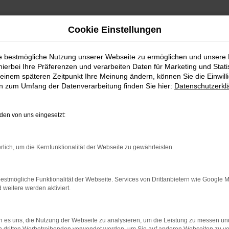
Cookie Einstellungen
ie bestmögliche Nutzung unserer Webseite zu ermöglichen und unsere
hierbei Ihre Präferenzen und verarbeiten Daten für Marketing und Stati
einem späteren Zeitpunkt Ihre Meinung ändern, können Sie die Einwillig
en zum Umfang der Datenverarbeitung finden Sie hier:
Datenschutzerkl
en von uns eingesetzt:
indung.
hine?
rlich, um die Kernfunktionalität der Webseite zu gewährleisten.
aden bestimmter Seiten verhindern. Funktioniert die Seite in e
estmögliche Funktionalität der Webseite. Services von Drittanbietern wie Google 
eitere werden aktiviert.
 zu beheben.
bssystem auf dem neuesten Stand sind.
 es uns, die Nutzung der Webseite zu analysieren, um die Leistung zu messen u
ko, sondern kann auch dazu führen, dass bestimmte Funktionen nic