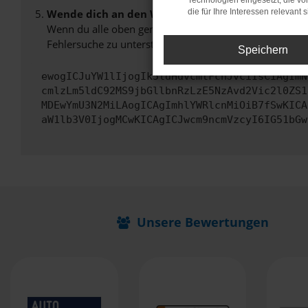
Technologien eingesetzt, die v
Wende dich an den Webseitenbetreiber.
die für Ihre Interessen relevant s
Wenn du alle oben genannten Schritte versucht hast, k
Fehlersuche zu unterstützen:
Speichern
ewogICJuYW1lIjogIk5ldHdvcmtFcnJvciIsCiAgImN
cmlzLm5ldC92MS9jbGllbnRzLzE5NzAvd2Vic2l0ZS1
MDEwYmU3N2MiLAogICAgImhlYWRlcnMiOiB7fSwKICA
aW1lb3V0IjogMCwKICAgICJwcm9ncmVzcyI6IG51bGw
Unsere Bewertungen