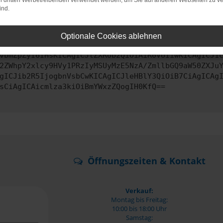
on dritten Werbetreibenden verwendet werden, um Sie auf anderen Webseiten zu ve
ind.
ontaktiere uns bitte. Wir werden versuchen, das Problem zu behe
Optionale Cookies ablehnen
vbmZpZyI6IHsKICAgICJtZXRob2QiOiAiR0VUIiwKICAgICJ1
2ZWhpY2xlcy9HVy1PRzIyMSUyMzE5NzA/ZmllbGQ9aW50ZXJu
gICJib2R5IjogbnVsbCwKICAgICJleHBlY3QiOiB7CiAgICAg
sCiAgICAicmlza3kiOiBmYWxzZQogIH0KfQ==
Öffnungszeiten & Kontakt
Verkauf:
Montag bis Freitag:
10:00 bis 18:00 Uhr
Samstag: