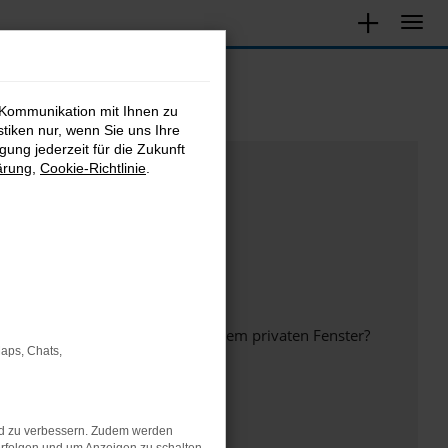
 Kommunikation mit Ihnen zu
stiken nur, wenn Sie uns Ihre
ung jederzeit für die Zukunft
ärung
,
Cookie-Richtlinie
.
inem anderen Browser oder in einem privaten Fenster?
Maps, Chats,
nd zu verbessern. Zudem werden
ht mehr unterstützt werden.