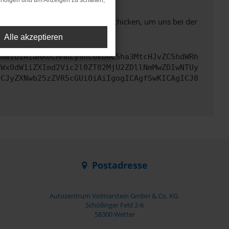
rfolgen und um Anzeigen zu schalten,
ben. Du kannst uns diesen Text schicken, um uns bei der
Alle akzeptieren
cmwiOiAiaHR0cHM6Ly9hcGkueC5ha3MtcHJvZC5hdWRh
YWxOdW1iZXImd2Vic2l0ZT02MjU2ZDllNmMwZDIwNTUy
ICJyZXNwb25zZVR5cGUiOiAiIgogICAgfSwKICAgICJ0
Postadresse
Autozentrum Volmarstein GmbH & Co. KG
Schöllinger Feld 2-6
58300 Wetter