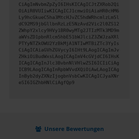
CiAgImNvbmZpZyI6IHsKICAgICJtZXRob2Qi
OiAiR0VUIiwKICAgICJ1cmwiOiAiaHR0cHM6
Ly9hcGkueC5ha3MtcHJvZC5hdWRhcmlzLm5l
dC92MS9jbGllbnRzLzE5NzAvd2Vic2l0ZS12
ZWhpY2xlcy9HVy1BR0wyMTg2JTIzMTk3MD9m
aWVsZD1pbnRlcm5hbE51bWJlciZ3ZWJzaXRl
PTYyNTZkOWU2YzBkMjA1NTIwMTBiZTc3YyIs
CiAgICAiaGVhZGVycyI6IHt9LAogICAgImJv
ZHkiOiBudWxsLAogICAgImV4cGVjdCI6IHsK
ICAgICAgInJlc3BvbnNlVHlwZSI6ICIiCiAg
ICB9LAogICAgInRpbWVvdXQiOiAwLAogICAg
InByb2dyZXNzIjogbnVsbCwKICAgICJyaXNr
eSI6IGZhbHNlCiAgfQp9
Unsere Bewertungen