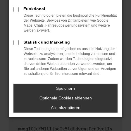
Fenster?
Funktional
Starte dein Gerät neu.
Diese Technologien bieten die bestmögliche Funktionalität
Das kann manchmal helfen, vorübergehende
der Webseite. Services von Drittanbietern wie Google
Maps, Chats, Fahrzeugbewertungssystem und weitere
Probleme zu beheben.
werden aktiviert.
Stelle sicher, dass dein Browser und dein
Betriebssystem auf dem neuesten Stand
Statistik und Marketing
sind.
Diese Technologien ermöglichen es uns, die Nutzung der
Webseite zu analysieren, um die Leistung zu messen und
Veraltete Software birgt nicht nur ein
zu verbessern. Zudem werden Technologien eingesetzt,
Sicherheitsrisiko, sondern kann auch dazu
die von dritten Werbetreibenden verwendet werden, um
führen, dass bestimmte Funktionen nicht mehr
Sie auf anderen Webseiten zu verfolgen und um Anzeigen
unterstützt werden.
zu schalten, die für Ihre Interessen relevant sind.
Wende dich an den Webseitenbetreiber.
Speichern
Wenn du alle oben genannten Schritte versucht
hast, kontaktiere uns bitte. Wir werden
Optionale Cookies ablehnen
versuchen, das Problem zu beheben. Du kannst
Alle akzeptieren
uns diesen Text schicken, um uns bei der
Fehlersuche zu unterstützen:
ewogICJuYW1lIjogIk5ldHdvcmtFcnJvciIs