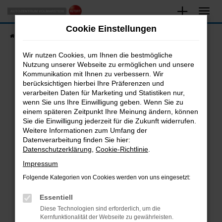
Zum
Hauptinhalt
Cookie Einstellungen
springen
Startseite
Fahrzeugangebote
Fahrzeugsuche
Wir nutzen Cookies, um Ihnen die bestmögliche
Nutzung unserer Webseite zu ermöglichen und unsere
Kommunikation mit Ihnen zu verbessern. Wir
Fehler: Network Error
berücksichtigen hierbei Ihre Präferenzen und
verarbeiten Daten für Marketing und Statistiken nur,
Beim Laden ist ein Fehler aufgetreten.
wenn Sie uns Ihre Einwilligung geben. Wenn Sie zu
Hier sind ein paar Tipps, die dir helfen können:
einem späteren Zeitpunkt Ihre Meinung ändern, können
Sie die Einwilligung jederzeit für die Zukunft widerrufen.
Überprüfe deine Firewall und deine
Weitere Informationen zum Umfang der
Internetverbindung.
Datenverarbeitung finden Sie hier:
Datenschutzerklärung
,
Cookie-Richtlinie
.
Laden andere Webseiten, zum Beispiel deine
Suchmaschine?
Impressum
Prüfe deine Browsererweiterungen.
Folgende Kategorien von Cookies werden von uns eingesetzt:
Manche Erweiterungen, wie Werbeblocker,
Essentiell
können das Laden bestimmter Seiten
verhindern. Funktioniert die Seite in einem
Diese Technologien sind erforderlich, um die
Kernfunktionalität der Webseite zu gewährleisten.
anderen Browser oder in einem privaten