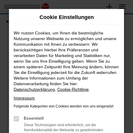
Zum
Hauptinhalt
Cookie Einstellungen
springen
Startseite
Fahrzeugangebote
Fahrzeugsuche
Wir nutzen Cookies, um Ihnen die bestmögliche
Nutzung unserer Webseite zu ermöglichen und unsere
Kommunikation mit Ihnen zu verbessern. Wir
Fehler: Network Error
berücksichtigen hierbei Ihre Präferenzen und
verarbeiten Daten für Marketing und Statistiken nur,
Beim Laden ist ein Fehler aufgetreten.
wenn Sie uns Ihre Einwilligung geben. Wenn Sie zu
Hier sind ein paar Tipps, die dir helfen können:
einem späteren Zeitpunkt Ihre Meinung ändern, können
Sie die Einwilligung jederzeit für die Zukunft widerrufen.
Überprüfe deine Firewall und deine
Weitere Informationen zum Umfang der
Internetverbindung.
Datenverarbeitung finden Sie hier:
Datenschutzerklärung
,
Cookie-Richtlinie
.
Laden andere Webseiten, zum Beispiel deine
Suchmaschine?
Impressum
Prüfe deine Browsererweiterungen.
Folgende Kategorien von Cookies werden von uns eingesetzt:
Manche Erweiterungen, wie Werbeblocker,
Essentiell
können das Laden bestimmter Seiten
verhindern. Funktioniert die Seite in einem
Diese Technologien sind erforderlich, um die
Kernfunktionalität der Webseite zu gewährleisten.
anderen Browser oder in einem privaten