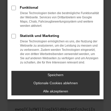
Fenster?
Funktional
Starte dein Gerät neu.
Diese Technologien bieten die bestmögliche Funktionalität
Das kann manchmal helfen, vorübergehende
der Webseite. Services von Drittanbietern wie Google
Maps, Chats, Fahrzeugbewertungssystem und weitere
Probleme zu beheben.
werden aktiviert.
Stelle sicher, dass dein Browser und dein
Betriebssystem auf dem neuesten Stand
Statistik und Marketing
sind.
Diese Technologien ermöglichen es uns, die Nutzung der
Webseite zu analysieren, um die Leistung zu messen und
Veraltete Software birgt nicht nur ein
zu verbessern. Zudem werden Technologien eingesetzt,
Sicherheitsrisiko, sondern kann auch dazu
die von dritten Werbetreibenden verwendet werden, um
führen, dass bestimmte Funktionen nicht mehr
Sie auf anderen Webseiten zu verfolgen und um Anzeigen
unterstützt werden.
zu schalten, die für Ihre Interessen relevant sind.
Wende dich an den Webseitenbetreiber.
Speichern
Wenn du alle oben genannten Schritte versucht
hast, kontaktiere uns bitte. Wir werden
Optionale Cookies ablehnen
versuchen, das Problem zu beheben. Du kannst
Alle akzeptieren
uns diesen Text schicken, um uns bei der
Fehlersuche zu unterstützen:
ewogICJuYW1lIjogIk5ldHdvcmtFcnJvciIs