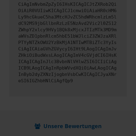
CiAgImNvbmZpZyI6IHsKICAgICJtZXRob2Qi
OiAiR0VUIiwKICAgICJ1cmwiOiAiaHR0cHM6
Ly9hcGkueC5ha3MtcHJvZC5hdWRhcmlzLm5l
dC92MS9jbGllbnRzLzE5NzAvd2Vic2l0ZS12
ZWhpY2xlcy9HVy1BQk8xMjcxJTIzMTk3MD9m
aWVsZD1pbnRlcm5hbE51bWJlciZ3ZWJzaXRl
PTYyNTZkOWU2YzBkMjA1NTIwMTBiZTc3YyIs
CiAgICAiaGVhZGVycyI6IHt9LAogICAgImJv
ZHkiOiBudWxsLAogICAgImV4cGVjdCI6IHsK
ICAgICAgInJlc3BvbnNlVHlwZSI6ICIiCiAg
ICB9LAogICAgInRpbWVvdXQiOiAwLAogICAg
InByb2dyZXNzIjogbnVsbCwKICAgICJyaXNr
eSI6IGZhbHNlCiAgfQp9
Unsere Bewertungen