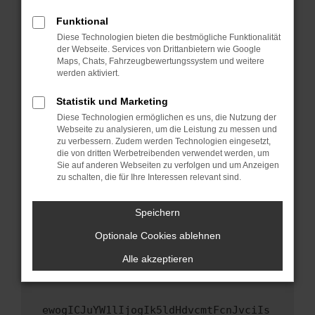
Fenster?
Funktional
Starte dein Gerät neu.
Diese Technologien bieten die bestmögliche Funktionalität
Das kann manchmal helfen, vorübergehende
der Webseite. Services von Drittanbietern wie Google
Maps, Chats, Fahrzeugbewertungssystem und weitere
Probleme zu beheben.
werden aktiviert.
Stelle sicher, dass dein Browser und dein
Betriebssystem auf dem neuesten Stand
Statistik und Marketing
sind.
Diese Technologien ermöglichen es uns, die Nutzung der
Webseite zu analysieren, um die Leistung zu messen und
Veraltete Software birgt nicht nur ein
zu verbessern. Zudem werden Technologien eingesetzt,
Sicherheitsrisiko, sondern kann auch dazu
die von dritten Werbetreibenden verwendet werden, um
führen, dass bestimmte Funktionen nicht mehr
Sie auf anderen Webseiten zu verfolgen und um Anzeigen
unterstützt werden.
zu schalten, die für Ihre Interessen relevant sind.
Wende dich an den Webseitenbetreiber.
Speichern
Wenn du alle oben genannten Schritte versucht
hast, kontaktiere uns bitte. Wir werden
Optionale Cookies ablehnen
versuchen, das Problem zu beheben. Du kannst
Alle akzeptieren
uns diesen Text schicken, um uns bei der
Fehlersuche zu unterstützen:
ewogICJuYW1lIjogIk5ldHdvcmtFcnJvciIs