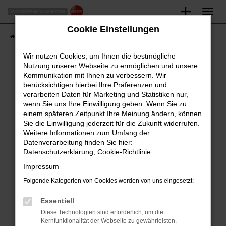
Zum
Hauptinhalt
Cookie Einstellungen
springen
Startseite
Fahrzeugangebote
Fahrzeugsuche
Wir nutzen Cookies, um Ihnen die bestmögliche
Nutzung unserer Webseite zu ermöglichen und unsere
Kommunikation mit Ihnen zu verbessern. Wir
Fehler: Network Error
berücksichtigen hierbei Ihre Präferenzen und
verarbeiten Daten für Marketing und Statistiken nur,
Beim Laden ist ein Fehler aufgetreten.
wenn Sie uns Ihre Einwilligung geben. Wenn Sie zu
Hier sind ein paar Tipps, die dir helfen können:
einem späteren Zeitpunkt Ihre Meinung ändern, können
Sie die Einwilligung jederzeit für die Zukunft widerrufen.
Überprüfe deine Firewall und deine
Weitere Informationen zum Umfang der
Internetverbindung.
Datenverarbeitung finden Sie hier:
Datenschutzerklärung
,
Cookie-Richtlinie
.
Laden andere Webseiten, zum Beispiel deine
Suchmaschine?
Impressum
Prüfe deine Browsererweiterungen.
Folgende Kategorien von Cookies werden von uns eingesetzt:
Manche Erweiterungen, wie Werbeblocker,
Essentiell
können das Laden bestimmter Seiten
verhindern. Funktioniert die Seite in einem
Diese Technologien sind erforderlich, um die
Kernfunktionalität der Webseite zu gewährleisten.
anderen Browser oder in einem privaten