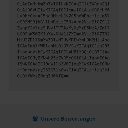
CiAgImNvbmZpZyI6IHsKICAgICJtZXRob2Qi
OiAiR0VUIiwKICAgICJ1cmwiOiAiaHR0cHM6
Ly9hcGkueC5ha3MtcHJvZC5hdWRhcmlzLm5l
dC92MS9jbGllbnRzLzE5NzAvd2Vic2l0ZS12
ZWhpY2xlcy9HVy1TVTAxMyUyMzE5NzA/Zmll
bGQ9aW50ZXJuYWxOdW1iZXImd2Vic2l0ZT02
MjU2ZDllNmMwZDIwNTUyMDEwYmU3N2MiLAog
ICAgImhlYWRlcnMiOiB7fSwKICAgICJib2R5
IjogbnVsbCwKICAgICJleHBlY3QiOiB7CiAg
ICAgICJyZXNwb25zZVR5cGUiOiAiIgogICAg
fSwKICAgICJ0aW1lb3V0IjogMCwKICAgICJw
cm9ncmVzcyI6IG51bGwsCiAgICAicmlza3ki
OiBmYWxzZQogIH0KfQ==
Unsere Bewertungen