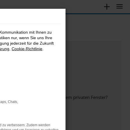
 Kommunikation mit Ihnen zu
stiken nur, wenn Sie uns Ihre
ung jederzeit für die Zukunft
ärung
,
Cookie-Richtlinie
.
inem anderen Browser oder in einem privaten Fenster?
Maps, Chats,
nd zu verbessern. Zudem werden
ht mehr unterstützt werden.