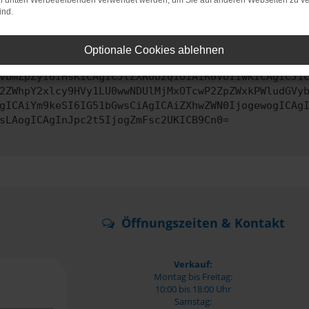
on dritten Werbetreibenden verwendet werden, um Sie auf anderen Webseiten zu ve
ind.
ontaktiere uns bitte. Wir werden versuchen, das Problem zu behe
Optionale Cookies ablehnen
vbmZpZyI6IHsKICAgICJtZXRob2QiOiAiR0VUIiwKICAgICJ1
2ZWhpY2xlcy9HVy1LU0wwNDUlMjMxOTcwP2ZpZWxkPWludGVy
gICAiYm9keSI6IG51bGwsCiAgICAiZXhwZWN0IjogewogICAg
sLAogICAgInJpc2t5IjogZmFsc2UKICB9Cn0=
Öffnungszeiten & Kontakt
Verkauf:
Montag bis Freitag:
10:00 bis 18:00 Uhr
Samstag: