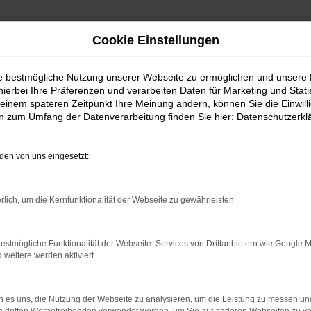
Cookie Einstellungen
ie bestmögliche Nutzung unserer Webseite zu ermöglichen und unsere
hierbei Ihre Präferenzen und verarbeiten Daten für Marketing und Stati
einem späteren Zeitpunkt Ihre Meinung ändern, können Sie die Einwillig
en zum Umfang der Datenverarbeitung finden Sie hier:
Datenschutzerkl
en von uns eingesetzt:
indung.
hine?
rlich, um die Kernfunktionalität der Webseite zu gewährleisten.
aden bestimmter Seiten verhindern. Funktioniert die Seite in e
estmögliche Funktionalität der Webseite. Services von Drittanbietern wie Google 
eitere werden aktiviert.
 zu beheben.
bssystem auf dem neuesten Stand sind.
 es uns, die Nutzung der Webseite zu analysieren, um die Leistung zu messen u
ko, sondern kann auch dazu führen, dass bestimmte Funktionen nic