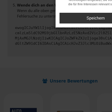
Technologien eingesetzt, die v
Wende dich an den Webseitenbetreiber.
die für Ihre Interessen relevant s
Wenn du alle oben genannten Schritte versucht hast, k
Fehlersuche zu unterstützen:
Speichern
ewogICJuYW1lIjogIk5ldHdvcmtFcnJvciIsCiAgImN
cmlzLm5ldC92MS9jbGllbnRzLzE5NzAvd2Vic2l0ZS1
MjAxMGJlNzdjIiwKICAgICJoZWFkZXJzIjoge30sCiA
dGltZW91dCI6IDAsCiAgICAicHJvZ3Jlc3MiOiBudWx
Unsere Bewertungen