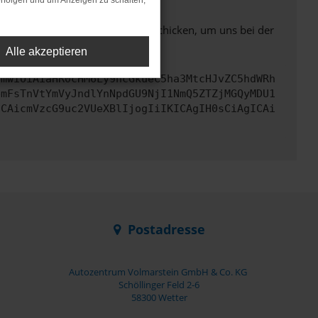
rfolgen und um Anzeigen zu schalten,
ben. Du kannst uns diesen Text schicken, um uns bei der
Alle akzeptieren
cmwiOiAiaHR0cHM6Ly9hcGkueC5ha3MtcHJvZC5hdWRh
bmFsTnVtYmVyJndlYnNpdGU9NjI1NmQ5ZTZjMGQyMDU1
ICAicmVzcG9uc2VUeXBlIjogIiIKICAgIH0sCiAgICAi
Postadresse
Autozentrum Volmarstein GmbH & Co. KG
Schöllinger Feld 2-6
58300 Wetter