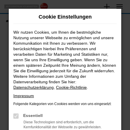
Zum
Hauptinhalt
Cookie Einstellungen
springen
Startseite
Fahrzeugangebote
Fahrzeugsuche
Wir nutzen Cookies, um Ihnen die bestmögliche
Nutzung unserer Webseite zu ermöglichen und unsere
Kommunikation mit Ihnen zu verbessern. Wir
Fehler: Network Error
berücksichtigen hierbei Ihre Präferenzen und
verarbeiten Daten für Marketing und Statistiken nur,
Beim Laden ist ein Fehler aufgetreten.
wenn Sie uns Ihre Einwilligung geben. Wenn Sie zu
Hier sind ein paar Tipps, die dir helfen können:
einem späteren Zeitpunkt Ihre Meinung ändern, können
Sie die Einwilligung jederzeit für die Zukunft widerrufen.
Überprüfe deine Firewall und deine
Weitere Informationen zum Umfang der
Internetverbindung.
Datenverarbeitung finden Sie hier:
Datenschutzerklärung
,
Cookie-Richtlinie
.
Laden andere Webseiten, zum Beispiel deine
Suchmaschine?
Impressum
Prüfe deine Browsererweiterungen.
Folgende Kategorien von Cookies werden von uns eingesetzt:
Manche Erweiterungen, wie Werbeblocker,
Essentiell
können das Laden bestimmter Seiten
verhindern. Funktioniert die Seite in einem
Diese Technologien sind erforderlich, um die
Kernfunktionalität der Webseite zu gewährleisten.
anderen Browser oder in einem privaten