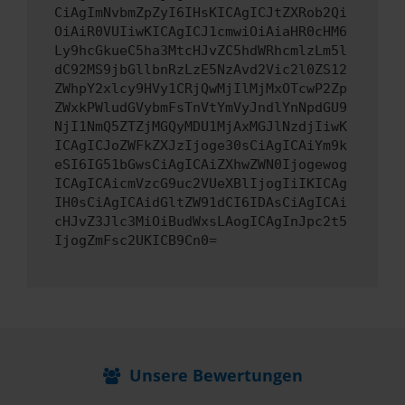
CiAgImNvbmZpZyI6IHsKICAgICJtZXRob2Qi
OiAiR0VUIiwKICAgICJ1cmwiOiAiaHR0cHM6
Ly9hcGkueC5ha3MtcHJvZC5hdWRhcmlzLm5l
dC92MS9jbGllbnRzLzE5NzAvd2Vic2l0ZS12
ZWhpY2xlcy9HVy1CRjQwMjIlMjMxOTcwP2Zp
ZWxkPWludGVybmFsTnVtYmVyJndlYnNpdGU9
NjI1NmQ5ZTZjMGQyMDU1MjAxMGJlNzdjIiwK
ICAgICJoZWFkZXJzIjoge30sCiAgICAiYm9k
eSI6IG51bGwsCiAgICAiZXhwZWN0Ijogewog
ICAgICAicmVzcG9uc2VUeXBlIjogIiIKICAg
IH0sCiAgICAidGltZW91dCI6IDAsCiAgICAi
cHJvZ3Jlc3MiOiBudWxsLAogICAgInJpc2t5
IjogZmFsc2UKICB9Cn0=
Unsere Bewertungen