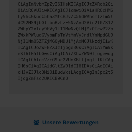
CiAgImNvbmZpZyI6IHsKICAgICJtZXRob2Qi
OiAiR0VUIiwKICAgICJ1cmwiOiAiaHR0cHM6
Ly9hcGkueC5ha3MtcHJvZC5hdWRhcmlzLm5l
dC92MS9jbGllbnRzLzE5NzAvd2Vic2l0ZS12
ZWhpY2xlcy9HVy1LT1MwNzQlMjMxOTcwP2Zp
ZWxkPWludGVybmFsTnVtYmVyJndlYnNpdGU9
NjI1NmQ5ZTZjMGQyMDU1MjAxMGJlNzdjIiwK
ICAgICJoZWFkZXJzIjoge30sCiAgICAiYm9k
eSI6IG51bGwsCiAgICAiZXhwZWN0Ijogewog
ICAgICAicmVzcG9uc2VUeXBlIjogIiIKICAg
IH0sCiAgICAidGltZW91dCI6IDAsCiAgICAi
cHJvZ3Jlc3MiOiBudWxsLAogICAgInJpc2t5
IjogZmFsc2UKICB9Cn0=
Unsere Bewertungen