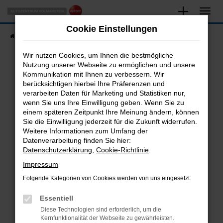
Zum
Hauptinhalt
Cookie Einstellungen
springen
Startseite
Fahrzeugangebote
Fahrzeugsuche
Wir nutzen Cookies, um Ihnen die bestmögliche
Nutzung unserer Webseite zu ermöglichen und unsere
Kommunikation mit Ihnen zu verbessern. Wir
Fehler: Network Error
berücksichtigen hierbei Ihre Präferenzen und
verarbeiten Daten für Marketing und Statistiken nur,
Beim Laden ist ein Fehler aufgetreten.
wenn Sie uns Ihre Einwilligung geben. Wenn Sie zu
Hier sind ein paar Tipps, die dir helfen können:
einem späteren Zeitpunkt Ihre Meinung ändern, können
Sie die Einwilligung jederzeit für die Zukunft widerrufen.
Überprüfe deine Firewall und deine
Weitere Informationen zum Umfang der
Internetverbindung.
Datenverarbeitung finden Sie hier:
Datenschutzerklärung
,
Cookie-Richtlinie
.
Laden andere Webseiten, zum Beispiel deine
Suchmaschine?
Impressum
Prüfe deine Browsererweiterungen.
Folgende Kategorien von Cookies werden von uns eingesetzt:
Manche Erweiterungen, wie Werbeblocker,
Essentiell
können das Laden bestimmter Seiten
verhindern. Funktioniert die Seite in einem
Diese Technologien sind erforderlich, um die
Kernfunktionalität der Webseite zu gewährleisten.
anderen Browser oder in einem privaten