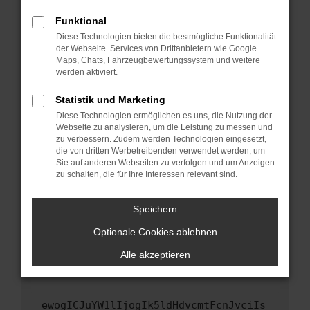
Fenster?
Funktional
Starte dein Gerät neu.
Diese Technologien bieten die bestmögliche Funktionalität
Das kann manchmal helfen, vorübergehende
der Webseite. Services von Drittanbietern wie Google
Maps, Chats, Fahrzeugbewertungssystem und weitere
Probleme zu beheben.
werden aktiviert.
Stelle sicher, dass dein Browser und dein
Betriebssystem auf dem neuesten Stand
Statistik und Marketing
sind.
Diese Technologien ermöglichen es uns, die Nutzung der
Webseite zu analysieren, um die Leistung zu messen und
Veraltete Software birgt nicht nur ein
zu verbessern. Zudem werden Technologien eingesetzt,
Sicherheitsrisiko, sondern kann auch dazu
die von dritten Werbetreibenden verwendet werden, um
führen, dass bestimmte Funktionen nicht mehr
Sie auf anderen Webseiten zu verfolgen und um Anzeigen
unterstützt werden.
zu schalten, die für Ihre Interessen relevant sind.
Wende dich an den Webseitenbetreiber.
Speichern
Wenn du alle oben genannten Schritte versucht
hast, kontaktiere uns bitte. Wir werden
Optionale Cookies ablehnen
versuchen, das Problem zu beheben. Du kannst
Alle akzeptieren
uns diesen Text schicken, um uns bei der
Fehlersuche zu unterstützen:
ewogICJuYW1lIjogIk5ldHdvcmtFcnJvciIs