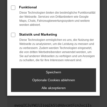
Fenster?
Funktional
Starte dein Gerät neu.
Diese Technologien bieten die bestmögliche Funktionalität
Das kann manchmal helfen, vorübergehende
der Webseite. Services von Drittanbietern wie Google
Maps, Chats, Fahrzeugbewertungssystem und weitere
Probleme zu beheben.
werden aktiviert.
Stelle sicher, dass dein Browser und dein
Betriebssystem auf dem neuesten Stand
Statistik und Marketing
sind.
Diese Technologien ermöglichen es uns, die Nutzung der
Webseite zu analysieren, um die Leistung zu messen und
Veraltete Software birgt nicht nur ein
zu verbessern. Zudem werden Technologien eingesetzt,
Sicherheitsrisiko, sondern kann auch dazu
die von dritten Werbetreibenden verwendet werden, um
führen, dass bestimmte Funktionen nicht mehr
Sie auf anderen Webseiten zu verfolgen und um Anzeigen
unterstützt werden.
zu schalten, die für Ihre Interessen relevant sind.
Wende dich an den Webseitenbetreiber.
Speichern
Wenn du alle oben genannten Schritte versucht
hast, kontaktiere uns bitte. Wir werden
Optionale Cookies ablehnen
versuchen, das Problem zu beheben. Du kannst
Alle akzeptieren
uns diesen Text schicken, um uns bei der
Fehlersuche zu unterstützen:
ewogICJuYW1lIjogIk5ldHdvcmtFcnJvciIs