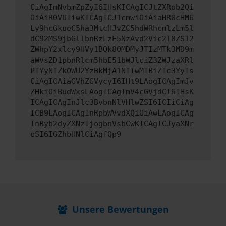
CiAgImNvbmZpZyI6IHsKICAgICJtZXRob2Qi
OiAiR0VUIiwKICAgICJ1cmwiOiAiaHR0cHM6
Ly9hcGkueC5ha3MtcHJvZC5hdWRhcmlzLm5l
dC92MS9jbGllbnRzLzE5NzAvd2Vic2l0ZS12
ZWhpY2xlcy9HVy1BQk80MDMyJTIzMTk3MD9m
aWVsZD1pbnRlcm5hbE51bWJlciZ3ZWJzaXRl
PTYyNTZkOWU2YzBkMjA1NTIwMTBiZTc3YyIs
CiAgICAiaGVhZGVycyI6IHt9LAogICAgImJv
ZHkiOiBudWxsLAogICAgImV4cGVjdCI6IHsK
ICAgICAgInJlc3BvbnNlVHlwZSI6ICIiCiAg
ICB9LAogICAgInRpbWVvdXQiOiAwLAogICAg
InByb2dyZXNzIjogbnVsbCwKICAgICJyaXNr
eSI6IGZhbHNlCiAgfQp9
Unsere Bewertungen