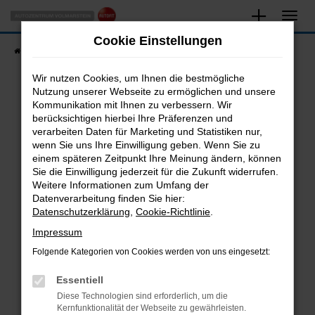
Zum
Hauptinhalt
Cookie Einstellungen
springen
Startseite
Fahrzeugangebote
Fahrzeugsuche
Wir nutzen Cookies, um Ihnen die bestmögliche
Nutzung unserer Webseite zu ermöglichen und unsere
Kommunikation mit Ihnen zu verbessern. Wir
Fehler: Network Error
berücksichtigen hierbei Ihre Präferenzen und
verarbeiten Daten für Marketing und Statistiken nur,
Beim Laden ist ein Fehler aufgetreten.
wenn Sie uns Ihre Einwilligung geben. Wenn Sie zu
Hier sind ein paar Tipps, die dir helfen können:
einem späteren Zeitpunkt Ihre Meinung ändern, können
Sie die Einwilligung jederzeit für die Zukunft widerrufen.
Überprüfe deine Firewall und deine
Weitere Informationen zum Umfang der
Internetverbindung.
Datenverarbeitung finden Sie hier:
Datenschutzerklärung
,
Cookie-Richtlinie
.
Laden andere Webseiten, zum Beispiel deine
Suchmaschine?
Impressum
Prüfe deine Browsererweiterungen.
Folgende Kategorien von Cookies werden von uns eingesetzt:
Manche Erweiterungen, wie Werbeblocker,
Essentiell
können das Laden bestimmter Seiten
verhindern. Funktioniert die Seite in einem
Diese Technologien sind erforderlich, um die
Kernfunktionalität der Webseite zu gewährleisten.
anderen Browser oder in einem privaten