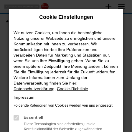
Zum
Hauptinhalt
Cookie Einstellungen
springen
Startseite
Fahrzeugangebote
Fahrzeugsuche
Wir nutzen Cookies, um Ihnen die bestmögliche
Nutzung unserer Webseite zu ermöglichen und unsere
Kommunikation mit Ihnen zu verbessern. Wir
Fehler: Network Error
berücksichtigen hierbei Ihre Präferenzen und
verarbeiten Daten für Marketing und Statistiken nur,
Beim Laden ist ein Fehler aufgetreten.
wenn Sie uns Ihre Einwilligung geben. Wenn Sie zu
Hier sind ein paar Tipps, die dir helfen können:
einem späteren Zeitpunkt Ihre Meinung ändern, können
Sie die Einwilligung jederzeit für die Zukunft widerrufen.
Überprüfe deine Firewall und deine
Weitere Informationen zum Umfang der
Internetverbindung.
Datenverarbeitung finden Sie hier:
Datenschutzerklärung
,
Cookie-Richtlinie
.
Laden andere Webseiten, zum Beispiel deine
Suchmaschine?
Impressum
Prüfe deine Browsererweiterungen.
Folgende Kategorien von Cookies werden von uns eingesetzt:
Manche Erweiterungen, wie Werbeblocker,
Essentiell
können das Laden bestimmter Seiten
verhindern. Funktioniert die Seite in einem
Diese Technologien sind erforderlich, um die
Kernfunktionalität der Webseite zu gewährleisten.
anderen Browser oder in einem privaten