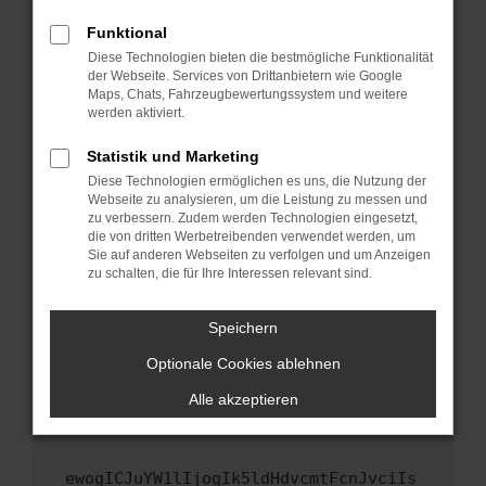
Fenster?
Funktional
Starte dein Gerät neu.
Diese Technologien bieten die bestmögliche Funktionalität
Das kann manchmal helfen, vorübergehende
der Webseite. Services von Drittanbietern wie Google
Maps, Chats, Fahrzeugbewertungssystem und weitere
Probleme zu beheben.
werden aktiviert.
Stelle sicher, dass dein Browser und dein
Betriebssystem auf dem neuesten Stand
Statistik und Marketing
sind.
Diese Technologien ermöglichen es uns, die Nutzung der
Webseite zu analysieren, um die Leistung zu messen und
Veraltete Software birgt nicht nur ein
zu verbessern. Zudem werden Technologien eingesetzt,
Sicherheitsrisiko, sondern kann auch dazu
die von dritten Werbetreibenden verwendet werden, um
führen, dass bestimmte Funktionen nicht mehr
Sie auf anderen Webseiten zu verfolgen und um Anzeigen
unterstützt werden.
zu schalten, die für Ihre Interessen relevant sind.
Wende dich an den Webseitenbetreiber.
Speichern
Wenn du alle oben genannten Schritte versucht
hast, kontaktiere uns bitte. Wir werden
Optionale Cookies ablehnen
versuchen, das Problem zu beheben. Du kannst
Alle akzeptieren
uns diesen Text schicken, um uns bei der
Fehlersuche zu unterstützen:
ewogICJuYW1lIjogIk5ldHdvcmtFcnJvciIs