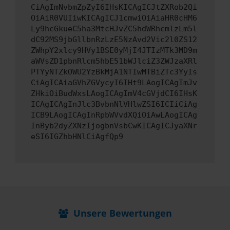
CiAgImNvbmZpZyI6IHsKICAgICJtZXRob2Qi
OiAiR0VUIiwKICAgICJ1cmwiOiAiaHR0cHM6
Ly9hcGkueC5ha3MtcHJvZC5hdWRhcmlzLm5l
dC92MS9jbGllbnRzLzE5NzAvd2Vic2l0ZS12
ZWhpY2xlcy9HVy1BSE0yMjI4JTIzMTk3MD9m
aWVsZD1pbnRlcm5hbE51bWJlciZ3ZWJzaXRl
PTYyNTZkOWU2YzBkMjA1NTIwMTBiZTc3YyIs
CiAgICAiaGVhZGVycyI6IHt9LAogICAgImJv
ZHkiOiBudWxsLAogICAgImV4cGVjdCI6IHsK
ICAgICAgInJlc3BvbnNlVHlwZSI6ICIiCiAg
ICB9LAogICAgInRpbWVvdXQiOiAwLAogICAg
InByb2dyZXNzIjogbnVsbCwKICAgICJyaXNr
eSI6IGZhbHNlCiAgfQp9
Unsere Bewertungen