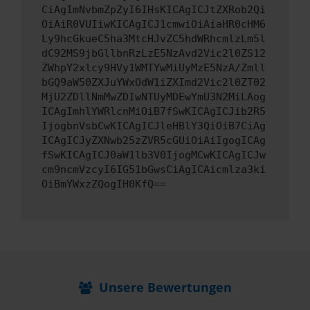
CiAgImNvbmZpZyI6IHsKICAgICJtZXRob2Qi
OiAiR0VUIiwKICAgICJ1cmwiOiAiaHR0cHM6
Ly9hcGkueC5ha3MtcHJvZC5hdWRhcmlzLm5l
dC92MS9jbGllbnRzLzE5NzAvd2Vic2l0ZS12
ZWhpY2xlcy9HVy1WMTYwMiUyMzE5NzA/Zmll
bGQ9aW50ZXJuYWxOdW1iZXImd2Vic2l0ZT02
MjU2ZDllNmMwZDIwNTUyMDEwYmU3N2MiLAog
ICAgImhlYWRlcnMiOiB7fSwKICAgICJib2R5
IjogbnVsbCwKICAgICJleHBlY3QiOiB7CiAg
ICAgICJyZXNwb25zZVR5cGUiOiAiIgogICAg
fSwKICAgICJ0aW1lb3V0IjogMCwKICAgICJw
cm9ncmVzcyI6IG51bGwsCiAgICAicmlza3ki
OiBmYWxzZQogIH0KfQ==
Unsere Bewertungen