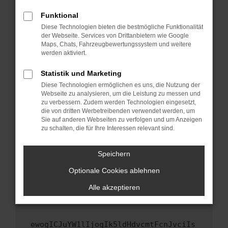
Fenster?
Funktional
Starte dein Gerät neu.
Diese Technologien bieten die bestmögliche Funktionalität
Das kann manchmal helfen, vorübergehende
der Webseite. Services von Drittanbietern wie Google
Maps, Chats, Fahrzeugbewertungssystem und weitere
Probleme zu beheben.
werden aktiviert.
Stelle sicher, dass dein Browser und dein
Betriebssystem auf dem neuesten Stand
Statistik und Marketing
sind.
Diese Technologien ermöglichen es uns, die Nutzung der
Webseite zu analysieren, um die Leistung zu messen und
Veraltete Software birgt nicht nur ein
zu verbessern. Zudem werden Technologien eingesetzt,
Sicherheitsrisiko, sondern kann auch dazu
die von dritten Werbetreibenden verwendet werden, um
führen, dass bestimmte Funktionen nicht mehr
Sie auf anderen Webseiten zu verfolgen und um Anzeigen
unterstützt werden.
zu schalten, die für Ihre Interessen relevant sind.
Wende dich an den Webseitenbetreiber.
Speichern
Wenn du alle oben genannten Schritte versucht
hast, kontaktiere uns bitte. Wir werden
Optionale Cookies ablehnen
versuchen, das Problem zu beheben. Du kannst
Alle akzeptieren
uns diesen Text schicken, um uns bei der
Fehlersuche zu unterstützen:
ewogICJuYW1lIjogIk5ldHdvcmtFcnJvciIs