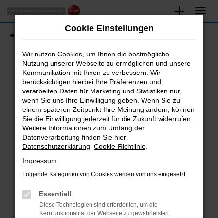
Zum
Hauptinhalt
Cookie Einstellungen
springen
Startseite
Fahrzeugangebote
Fahrzeugsuche
Wir nutzen Cookies, um Ihnen die bestmögliche
Nutzung unserer Webseite zu ermöglichen und unsere
Kommunikation mit Ihnen zu verbessern. Wir
Fehler: Network Error
berücksichtigen hierbei Ihre Präferenzen und
verarbeiten Daten für Marketing und Statistiken nur,
Beim Laden ist ein Fehler aufgetreten.
wenn Sie uns Ihre Einwilligung geben. Wenn Sie zu
Hier sind ein paar Tipps, die dir helfen können:
einem späteren Zeitpunkt Ihre Meinung ändern, können
Sie die Einwilligung jederzeit für die Zukunft widerrufen.
Überprüfe deine Firewall und deine
Weitere Informationen zum Umfang der
Internetverbindung.
Datenverarbeitung finden Sie hier:
Datenschutzerklärung
,
Cookie-Richtlinie
.
Laden andere Webseiten, zum Beispiel deine
Suchmaschine?
Impressum
Prüfe deine Browsererweiterungen.
Folgende Kategorien von Cookies werden von uns eingesetzt:
Manche Erweiterungen, wie Werbeblocker,
Essentiell
können das Laden bestimmter Seiten
verhindern. Funktioniert die Seite in einem
Diese Technologien sind erforderlich, um die
Kernfunktionalität der Webseite zu gewährleisten.
anderen Browser oder in einem privaten