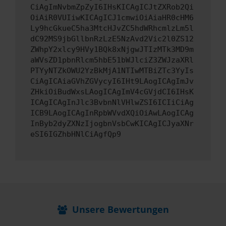
CiAgImNvbmZpZyI6IHsKICAgICJtZXRob2Qi
OiAiR0VUIiwKICAgICJ1cmwiOiAiaHR0cHM6
Ly9hcGkueC5ha3MtcHJvZC5hdWRhcmlzLm5l
dC92MS9jbGllbnRzLzE5NzAvd2Vic2l0ZS12
ZWhpY2xlcy9HVy1BQk8xNjgwJTIzMTk3MD9m
aWVsZD1pbnRlcm5hbE51bWJlciZ3ZWJzaXRl
PTYyNTZkOWU2YzBkMjA1NTIwMTBiZTc3YyIs
CiAgICAiaGVhZGVycyI6IHt9LAogICAgImJv
ZHkiOiBudWxsLAogICAgImV4cGVjdCI6IHsK
ICAgICAgInJlc3BvbnNlVHlwZSI6ICIiCiAg
ICB9LAogICAgInRpbWVvdXQiOiAwLAogICAg
InByb2dyZXNzIjogbnVsbCwKICAgICJyaXNr
eSI6IGZhbHNlCiAgfQp9
Unsere Bewertungen