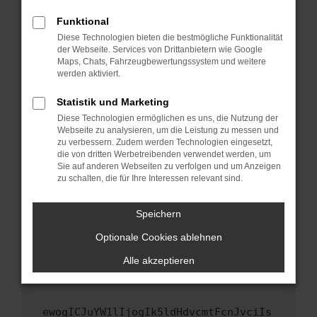
Fenster?
Funktional
Starte dein Gerät neu.
Diese Technologien bieten die bestmögliche Funktionalität
Das kann manchmal helfen, vorübergehende
der Webseite. Services von Drittanbietern wie Google
Maps, Chats, Fahrzeugbewertungssystem und weitere
Probleme zu beheben.
werden aktiviert.
Stelle sicher, dass dein Browser und dein
Betriebssystem auf dem neuesten Stand
Statistik und Marketing
sind.
Diese Technologien ermöglichen es uns, die Nutzung der
Webseite zu analysieren, um die Leistung zu messen und
Veraltete Software birgt nicht nur ein
zu verbessern. Zudem werden Technologien eingesetzt,
Sicherheitsrisiko, sondern kann auch dazu
die von dritten Werbetreibenden verwendet werden, um
führen, dass bestimmte Funktionen nicht mehr
Sie auf anderen Webseiten zu verfolgen und um Anzeigen
unterstützt werden.
zu schalten, die für Ihre Interessen relevant sind.
Wende dich an den Webseitenbetreiber.
Speichern
Wenn du alle oben genannten Schritte versucht
hast, kontaktiere uns bitte. Wir werden
Optionale Cookies ablehnen
versuchen, das Problem zu beheben. Du kannst
Alle akzeptieren
uns diesen Text schicken, um uns bei der
Fehlersuche zu unterstützen:
ewogICJuYW1lIjogIk5ldHdvcmtFcnJvciIs