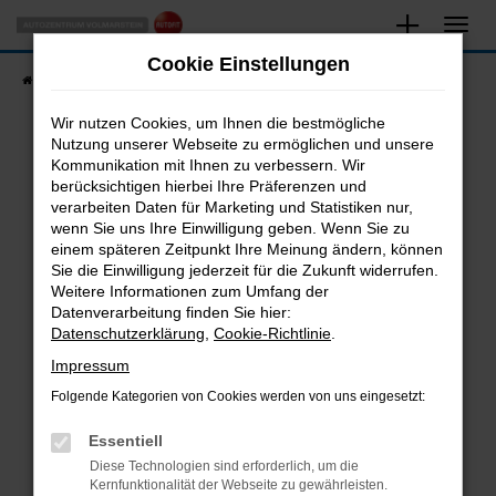
Zum
Hauptinhalt
Cookie Einstellungen
springen
Startseite
Fahrzeugangebote
Fahrzeugsuche
Wir nutzen Cookies, um Ihnen die bestmögliche
Nutzung unserer Webseite zu ermöglichen und unsere
Kommunikation mit Ihnen zu verbessern. Wir
Fehler: Network Error
berücksichtigen hierbei Ihre Präferenzen und
verarbeiten Daten für Marketing und Statistiken nur,
Beim Laden ist ein Fehler aufgetreten.
wenn Sie uns Ihre Einwilligung geben. Wenn Sie zu
Hier sind ein paar Tipps, die dir helfen können:
einem späteren Zeitpunkt Ihre Meinung ändern, können
Sie die Einwilligung jederzeit für die Zukunft widerrufen.
Überprüfe deine Firewall und deine
Weitere Informationen zum Umfang der
Internetverbindung.
Datenverarbeitung finden Sie hier:
Datenschutzerklärung
,
Cookie-Richtlinie
.
Laden andere Webseiten, zum Beispiel deine
Suchmaschine?
Impressum
Prüfe deine Browsererweiterungen.
Folgende Kategorien von Cookies werden von uns eingesetzt:
Manche Erweiterungen, wie Werbeblocker,
Essentiell
können das Laden bestimmter Seiten
verhindern. Funktioniert die Seite in einem
Diese Technologien sind erforderlich, um die
Kernfunktionalität der Webseite zu gewährleisten.
anderen Browser oder in einem privaten