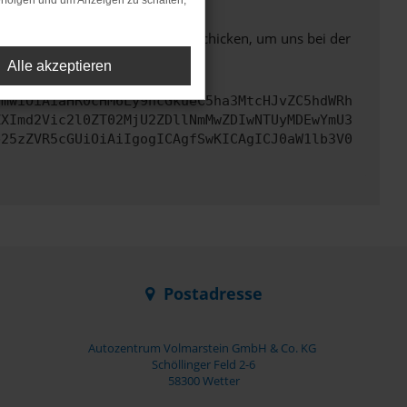
rfolgen und um Anzeigen zu schalten,
ben. Du kannst uns diesen Text schicken, um uns bei der
Alle akzeptieren
cmwiOiAiaHR0cHM6Ly9hcGkueC5ha3MtcHJvZC5hdWRh
ZXImd2Vic2l0ZT02MjU2ZDllNmMwZDIwNTUyMDEwYmU3
b25zZVR5cGUiOiAiIgogICAgfSwKICAgICJ0aW1lb3V0
Postadresse
Autozentrum Volmarstein GmbH & Co. KG
Schöllinger Feld 2-6
58300 Wetter