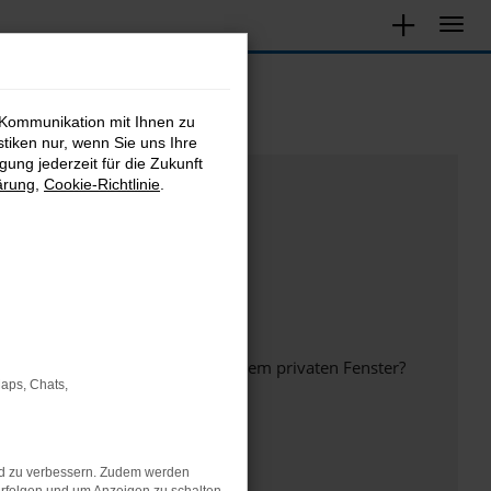
 Kommunikation mit Ihnen zu
stiken nur, wenn Sie uns Ihre
ung jederzeit für die Zukunft
ärung
,
Cookie-Richtlinie
.
inem anderen Browser oder in einem privaten Fenster?
Maps, Chats,
nd zu verbessern. Zudem werden
ht mehr unterstützt werden.