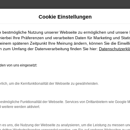
Cookie Einstellungen
ie bestmögliche Nutzung unserer Webseite zu ermöglichen und unsere
hierbei Ihre Präferenzen und verarbeiten Daten für Marketing und Stati
einem späteren Zeitpunkt Ihre Meinung ändern, können Sie die Einwillig
en zum Umfang der Datenverarbeitung finden Sie hier:
Datenschutzerkl
en von uns eingesetzt:
indung.
hine?
rlich, um die Kernfunktionalität der Webseite zu gewährleisten.
aden bestimmter Seiten verhindern. Funktioniert die Seite in e
estmögliche Funktionalität der Webseite. Services von Drittanbietern wie Google 
eitere werden aktiviert.
 zu beheben.
bssystem auf dem neuesten Stand sind.
 es uns, die Nutzung der Webseite zu analysieren, um die Leistung zu messen u
ko, sondern kann auch dazu führen, dass bestimmte Funktionen nic