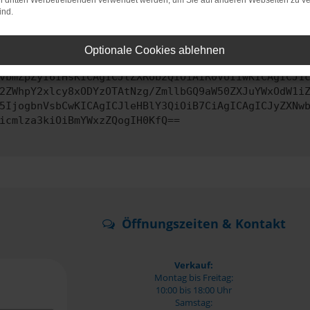
on dritten Werbetreibenden verwendet werden, um Sie auf anderen Webseiten zu ve
ind.
ontaktiere uns bitte. Wir werden versuchen, das Problem zu behe
Optionale Cookies ablehnen
vbmZpZyI6IHsKICAgICJtZXRob2QiOiAiR0VUIiwKICAgICJ1
2ZWhpY2xlcy8xODYzOTAtNzg/ZmllbGQ9aW50ZXJuYWxOdW1i
5IjogbnVsbCwKICAgICJleHBlY3QiOiB7CiAgICAgICJyZXNw
icmlza3kiOiBmYWxzZQogIH0KfQ==
Öffnungszeiten & Kontakt
Verkauf:
Montag bis Freitag:
10:00 bis 18:00 Uhr
Samstag: