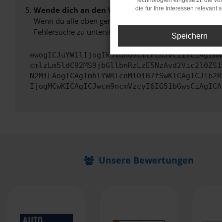
Technologien eingesetzt, die v
Wende dich an den Webseitenbetreiber.
die für Ihre Interessen relevant s
Wenn du alle oben genannten Schritte versucht hast, k
Fehlersuche zu unterstützen:
Speichern
ewogICJuYW1lIjogIk5ldHdvcmtFcnJvciIsCiAgImN
cmlzLm5ldC92MS9jbGllbnRzLzE5NzAvd2Vic2l0ZS1
N2MiLAogICAgImhlYWRlcnMiOiB7fSwKICAgICJib2R
IjogMCwKICAgICJwcm9ncmVzcyI6IG51bGwsCiAgICA
Unsere Bewertungen