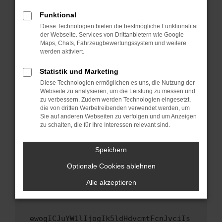
Fenster?
Funktional
Starte dein Gerät neu.
Diese Technologien bieten die bestmögliche Funktionalität
Das kann manchmal helfen, vorübergehende
der Webseite. Services von Drittanbietern wie Google
Maps, Chats, Fahrzeugbewertungssystem und weitere
Probleme zu beheben.
werden aktiviert.
Stelle sicher, dass dein Browser und dein
Betriebssystem auf dem neuesten Stand
Statistik und Marketing
sind.
Diese Technologien ermöglichen es uns, die Nutzung der
Webseite zu analysieren, um die Leistung zu messen und
Veraltete Software birgt nicht nur ein
zu verbessern. Zudem werden Technologien eingesetzt,
Sicherheitsrisiko, sondern kann auch dazu
die von dritten Werbetreibenden verwendet werden, um
führen, dass bestimmte Funktionen nicht mehr
Sie auf anderen Webseiten zu verfolgen und um Anzeigen
unterstützt werden.
zu schalten, die für Ihre Interessen relevant sind.
Wende dich an den Webseitenbetreiber.
Speichern
Wenn du alle oben genannten Schritte versucht
hast, kontaktiere uns bitte. Wir werden
Optionale Cookies ablehnen
versuchen, das Problem zu beheben. Du kannst
Alle akzeptieren
uns diesen Text schicken, um uns bei der
Fehlersuche zu unterstützen:
ewogICJuYW1lIjogIk5ldHdvcmtFcnJvciIs