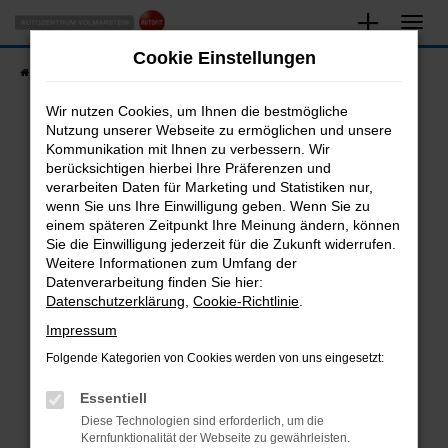
Zum
Hauptinhalt
Cookie Einstellungen
springen
Startseite
Fahrzeugangebote
Fahrzeugsuche
Wir nutzen Cookies, um Ihnen die bestmögliche
Nutzung unserer Webseite zu ermöglichen und unsere
Kommunikation mit Ihnen zu verbessern. Wir
Fehler: Network Error
berücksichtigen hierbei Ihre Präferenzen und
verarbeiten Daten für Marketing und Statistiken nur,
Beim Laden ist ein Fehler aufgetreten.
wenn Sie uns Ihre Einwilligung geben. Wenn Sie zu
Hier sind ein paar Tipps, die dir helfen können:
einem späteren Zeitpunkt Ihre Meinung ändern, können
Sie die Einwilligung jederzeit für die Zukunft widerrufen.
Überprüfe deine Firewall und deine
Weitere Informationen zum Umfang der
Internetverbindung.
Datenverarbeitung finden Sie hier:
Datenschutzerklärung
,
Cookie-Richtlinie
.
Laden andere Webseiten, zum Beispiel deine
Suchmaschine?
Impressum
Prüfe deine Browsererweiterungen.
Folgende Kategorien von Cookies werden von uns eingesetzt:
Manche Erweiterungen, wie Werbeblocker,
Essentiell
können das Laden bestimmter Seiten
verhindern. Funktioniert die Seite in einem
Diese Technologien sind erforderlich, um die
Kernfunktionalität der Webseite zu gewährleisten.
anderen Browser oder in einem privaten