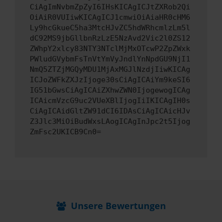
CiAgImNvbmZpZyI6IHsKICAgICJtZXRob2Qi
OiAiR0VUIiwKICAgICJ1cmwiOiAiaHR0cHM6
Ly9hcGkueC5ha3MtcHJvZC5hdWRhcmlzLm5l
dC92MS9jbGllbnRzLzE5NzAvd2Vic2l0ZS12
ZWhpY2xlcy83NTY3NTclMjMxOTcwP2ZpZWxk
PWludGVybmFsTnVtYmVyJndlYnNpdGU9NjI1
NmQ5ZTZjMGQyMDU1MjAxMGJlNzdjIiwKICAg
ICJoZWFkZXJzIjoge30sCiAgICAiYm9keSI6
IG51bGwsCiAgICAiZXhwZWN0IjogewogICAg
ICAicmVzcG9uc2VUeXBlIjogIiIKICAgIH0s
CiAgICAidGltZW91dCI6IDAsCiAgICAicHJv
Z3Jlc3MiOiBudWxsLAogICAgInJpc2t5Ijog
ZmFsc2UKICB9Cn0=
Unsere Bewertungen