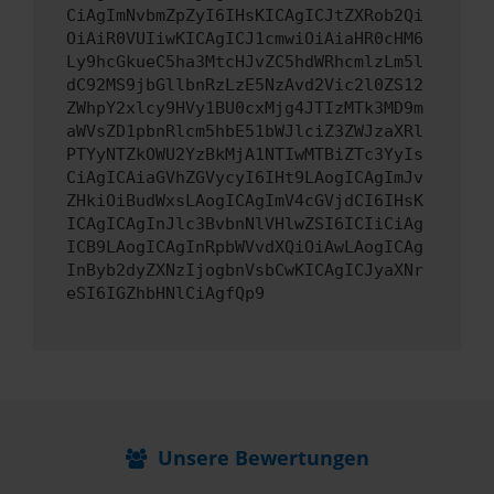
CiAgImNvbmZpZyI6IHsKICAgICJtZXRob2Qi
OiAiR0VUIiwKICAgICJ1cmwiOiAiaHR0cHM6
Ly9hcGkueC5ha3MtcHJvZC5hdWRhcmlzLm5l
dC92MS9jbGllbnRzLzE5NzAvd2Vic2l0ZS12
ZWhpY2xlcy9HVy1BU0cxMjg4JTIzMTk3MD9m
aWVsZD1pbnRlcm5hbE51bWJlciZ3ZWJzaXRl
PTYyNTZkOWU2YzBkMjA1NTIwMTBiZTc3YyIs
CiAgICAiaGVhZGVycyI6IHt9LAogICAgImJv
ZHkiOiBudWxsLAogICAgImV4cGVjdCI6IHsK
ICAgICAgInJlc3BvbnNlVHlwZSI6ICIiCiAg
ICB9LAogICAgInRpbWVvdXQiOiAwLAogICAg
InByb2dyZXNzIjogbnVsbCwKICAgICJyaXNr
eSI6IGZhbHNlCiAgfQp9
Unsere Bewertungen