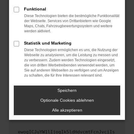
Fenster?
Funktional
Starte dein Gerät neu.
Diese Technologien bieten die bestmögliche Funktionalität
Das kann manchmal helfen, vorübergehende
der Webseite. Services von Drittanbietern wie Google
Maps, Chats, Fahrzeugbewertungssystem und weitere
Probleme zu beheben.
werden aktiviert.
Stelle sicher, dass dein Browser und dein
Betriebssystem auf dem neuesten Stand
Statistik und Marketing
sind.
Diese Technologien ermöglichen es uns, die Nutzung der
Webseite zu analysieren, um die Leistung zu messen und
Veraltete Software birgt nicht nur ein
zu verbessern. Zudem werden Technologien eingesetzt,
Sicherheitsrisiko, sondern kann auch dazu
die von dritten Werbetreibenden verwendet werden, um
führen, dass bestimmte Funktionen nicht mehr
Sie auf anderen Webseiten zu verfolgen und um Anzeigen
unterstützt werden.
zu schalten, die für Ihre Interessen relevant sind.
Wende dich an den Webseitenbetreiber.
Speichern
Wenn du alle oben genannten Schritte versucht
hast, kontaktiere uns bitte. Wir werden
Optionale Cookies ablehnen
versuchen, das Problem zu beheben. Du kannst
Alle akzeptieren
uns diesen Text schicken, um uns bei der
Fehlersuche zu unterstützen:
ewogICJuYW1lIjogIk5ldHdvcmtFcnJvciIs