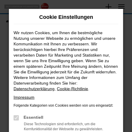
Zum
Hauptinhalt
Cookie Einstellungen
springen
Startseite
Fahrzeugangebote
Fahrzeugsuche
Wir nutzen Cookies, um Ihnen die bestmögliche
Nutzung unserer Webseite zu ermöglichen und unsere
Kommunikation mit Ihnen zu verbessern. Wir
Fehler: Network Error
berücksichtigen hierbei Ihre Präferenzen und
verarbeiten Daten für Marketing und Statistiken nur,
Beim Laden ist ein Fehler aufgetreten.
wenn Sie uns Ihre Einwilligung geben. Wenn Sie zu
Hier sind ein paar Tipps, die dir helfen können:
einem späteren Zeitpunkt Ihre Meinung ändern, können
Sie die Einwilligung jederzeit für die Zukunft widerrufen.
Überprüfe deine Firewall und deine
Weitere Informationen zum Umfang der
Internetverbindung.
Datenverarbeitung finden Sie hier:
Datenschutzerklärung
,
Cookie-Richtlinie
.
Laden andere Webseiten, zum Beispiel deine
Suchmaschine?
Impressum
Prüfe deine Browsererweiterungen.
Folgende Kategorien von Cookies werden von uns eingesetzt:
Manche Erweiterungen, wie Werbeblocker,
Essentiell
können das Laden bestimmter Seiten
verhindern. Funktioniert die Seite in einem
Diese Technologien sind erforderlich, um die
Kernfunktionalität der Webseite zu gewährleisten.
anderen Browser oder in einem privaten