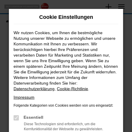
Zum
Hauptinhalt
Cookie Einstellungen
springen
Startseite
Fahrzeugangebote
Fahrzeugsuche
Wir nutzen Cookies, um Ihnen die bestmögliche
Nutzung unserer Webseite zu ermöglichen und unsere
Kommunikation mit Ihnen zu verbessern. Wir
Fehler: Network Error
berücksichtigen hierbei Ihre Präferenzen und
verarbeiten Daten für Marketing und Statistiken nur,
Beim Laden ist ein Fehler aufgetreten.
wenn Sie uns Ihre Einwilligung geben. Wenn Sie zu
Hier sind ein paar Tipps, die dir helfen können:
einem späteren Zeitpunkt Ihre Meinung ändern, können
Sie die Einwilligung jederzeit für die Zukunft widerrufen.
Überprüfe deine Firewall und deine
Weitere Informationen zum Umfang der
Internetverbindung.
Datenverarbeitung finden Sie hier:
Datenschutzerklärung
,
Cookie-Richtlinie
.
Laden andere Webseiten, zum Beispiel deine
Suchmaschine?
Impressum
Prüfe deine Browsererweiterungen.
Folgende Kategorien von Cookies werden von uns eingesetzt:
Manche Erweiterungen, wie Werbeblocker,
Essentiell
können das Laden bestimmter Seiten
verhindern. Funktioniert die Seite in einem
Diese Technologien sind erforderlich, um die
Kernfunktionalität der Webseite zu gewährleisten.
anderen Browser oder in einem privaten