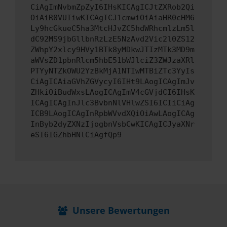
CiAgImNvbmZpZyI6IHsKICAgICJtZXRob2Qi
OiAiR0VUIiwKICAgICJ1cmwiOiAiaHR0cHM6
Ly9hcGkueC5ha3MtcHJvZC5hdWRhcmlzLm5l
dC92MS9jbGllbnRzLzE5NzAvd2Vic2l0ZS12
ZWhpY2xlcy9HVy1BTk8yMDkwJTIzMTk3MD9m
aWVsZD1pbnRlcm5hbE51bWJlciZ3ZWJzaXRl
PTYyNTZkOWU2YzBkMjA1NTIwMTBiZTc3YyIs
CiAgICAiaGVhZGVycyI6IHt9LAogICAgImJv
ZHkiOiBudWxsLAogICAgImV4cGVjdCI6IHsK
ICAgICAgInJlc3BvbnNlVHlwZSI6ICIiCiAg
ICB9LAogICAgInRpbWVvdXQiOiAwLAogICAg
InByb2dyZXNzIjogbnVsbCwKICAgICJyaXNr
eSI6IGZhbHNlCiAgfQp9
Unsere Bewertungen