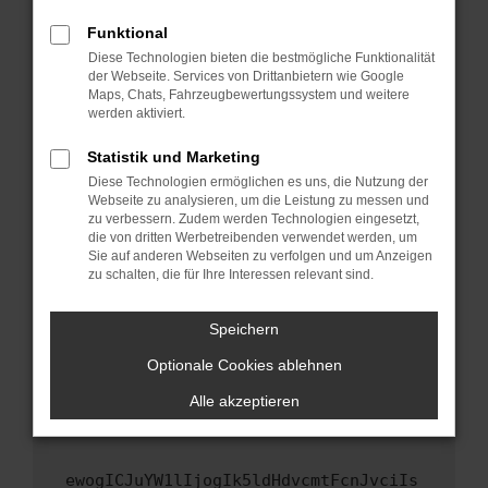
Fenster?
Funktional
Starte dein Gerät neu.
Diese Technologien bieten die bestmögliche Funktionalität
Das kann manchmal helfen, vorübergehende
der Webseite. Services von Drittanbietern wie Google
Maps, Chats, Fahrzeugbewertungssystem und weitere
Probleme zu beheben.
werden aktiviert.
Stelle sicher, dass dein Browser und dein
Betriebssystem auf dem neuesten Stand
Statistik und Marketing
sind.
Diese Technologien ermöglichen es uns, die Nutzung der
Webseite zu analysieren, um die Leistung zu messen und
Veraltete Software birgt nicht nur ein
zu verbessern. Zudem werden Technologien eingesetzt,
Sicherheitsrisiko, sondern kann auch dazu
die von dritten Werbetreibenden verwendet werden, um
führen, dass bestimmte Funktionen nicht mehr
Sie auf anderen Webseiten zu verfolgen und um Anzeigen
unterstützt werden.
zu schalten, die für Ihre Interessen relevant sind.
Wende dich an den Webseitenbetreiber.
Speichern
Wenn du alle oben genannten Schritte versucht
hast, kontaktiere uns bitte. Wir werden
Optionale Cookies ablehnen
versuchen, das Problem zu beheben. Du kannst
Alle akzeptieren
uns diesen Text schicken, um uns bei der
Fehlersuche zu unterstützen:
ewogICJuYW1lIjogIk5ldHdvcmtFcnJvciIs