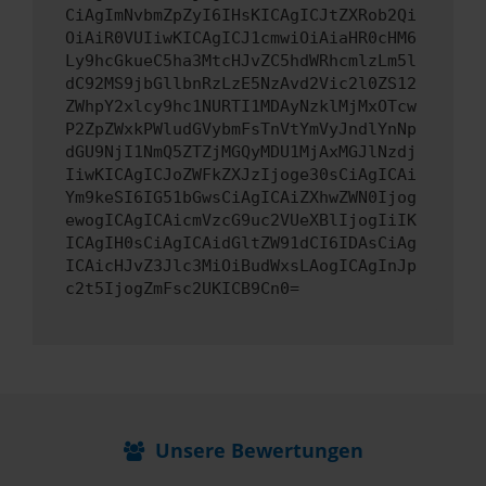
CiAgImNvbmZpZyI6IHsKICAgICJtZXRob2Qi
OiAiR0VUIiwKICAgICJ1cmwiOiAiaHR0cHM6
Ly9hcGkueC5ha3MtcHJvZC5hdWRhcmlzLm5l
dC92MS9jbGllbnRzLzE5NzAvd2Vic2l0ZS12
ZWhpY2xlcy9hc1NURTI1MDAyNzklMjMxOTcw
P2ZpZWxkPWludGVybmFsTnVtYmVyJndlYnNp
dGU9NjI1NmQ5ZTZjMGQyMDU1MjAxMGJlNzdj
IiwKICAgICJoZWFkZXJzIjoge30sCiAgICAi
Ym9keSI6IG51bGwsCiAgICAiZXhwZWN0Ijog
ewogICAgICAicmVzcG9uc2VUeXBlIjogIiIK
ICAgIH0sCiAgICAidGltZW91dCI6IDAsCiAg
ICAicHJvZ3Jlc3MiOiBudWxsLAogICAgInJp
c2t5IjogZmFsc2UKICB9Cn0=
Unsere Bewertungen