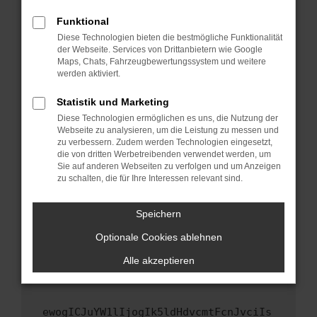
Fenster?
Funktional
Starte dein Gerät neu.
Diese Technologien bieten die bestmögliche Funktionalität
Das kann manchmal helfen, vorübergehende
der Webseite. Services von Drittanbietern wie Google
Maps, Chats, Fahrzeugbewertungssystem und weitere
Probleme zu beheben.
werden aktiviert.
Stelle sicher, dass dein Browser und dein
Betriebssystem auf dem neuesten Stand
Statistik und Marketing
sind.
Diese Technologien ermöglichen es uns, die Nutzung der
Webseite zu analysieren, um die Leistung zu messen und
Veraltete Software birgt nicht nur ein
zu verbessern. Zudem werden Technologien eingesetzt,
Sicherheitsrisiko, sondern kann auch dazu
die von dritten Werbetreibenden verwendet werden, um
führen, dass bestimmte Funktionen nicht mehr
Sie auf anderen Webseiten zu verfolgen und um Anzeigen
unterstützt werden.
zu schalten, die für Ihre Interessen relevant sind.
Wende dich an den Webseitenbetreiber.
Speichern
Wenn du alle oben genannten Schritte versucht
hast, kontaktiere uns bitte. Wir werden
Optionale Cookies ablehnen
versuchen, das Problem zu beheben. Du kannst
Alle akzeptieren
uns diesen Text schicken, um uns bei der
Fehlersuche zu unterstützen:
ewogICJuYW1lIjogIk5ldHdvcmtFcnJvciIs