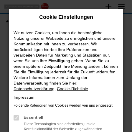
Zum
Hauptinhalt
Cookie Einstellungen
springen
Startseite
Fahrzeugangebote
Fahrzeugsuche
Wir nutzen Cookies, um Ihnen die bestmögliche
Nutzung unserer Webseite zu ermöglichen und unsere
Kommunikation mit Ihnen zu verbessern. Wir
Fehler: Network Error
berücksichtigen hierbei Ihre Präferenzen und
verarbeiten Daten für Marketing und Statistiken nur,
Beim Laden ist ein Fehler aufgetreten.
wenn Sie uns Ihre Einwilligung geben. Wenn Sie zu
Hier sind ein paar Tipps, die dir helfen können:
einem späteren Zeitpunkt Ihre Meinung ändern, können
Sie die Einwilligung jederzeit für die Zukunft widerrufen.
Überprüfe deine Firewall und deine
Weitere Informationen zum Umfang der
Internetverbindung.
Datenverarbeitung finden Sie hier:
Datenschutzerklärung
,
Cookie-Richtlinie
.
Laden andere Webseiten, zum Beispiel deine
Suchmaschine?
Impressum
Prüfe deine Browsererweiterungen.
Folgende Kategorien von Cookies werden von uns eingesetzt:
Manche Erweiterungen, wie Werbeblocker,
Essentiell
können das Laden bestimmter Seiten
verhindern. Funktioniert die Seite in einem
Diese Technologien sind erforderlich, um die
Kernfunktionalität der Webseite zu gewährleisten.
anderen Browser oder in einem privaten