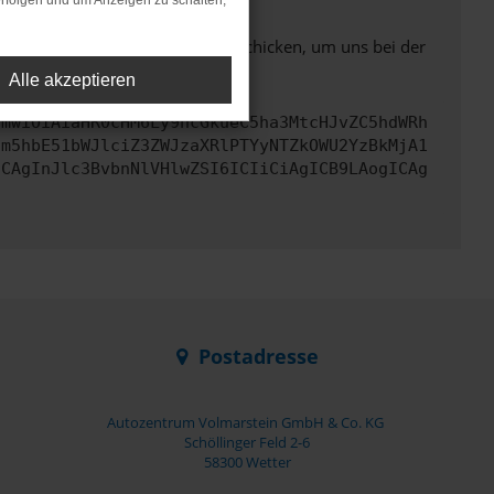
rfolgen und um Anzeigen zu schalten,
ben. Du kannst uns diesen Text schicken, um uns bei der
Alle akzeptieren
cmwiOiAiaHR0cHM6Ly9hcGkueC5ha3MtcHJvZC5hdWRh
cm5hbE51bWJlciZ3ZWJzaXRlPTYyNTZkOWU2YzBkMjA1
ICAgInJlc3BvbnNlVHlwZSI6ICIiCiAgICB9LAogICAg
Postadresse
Autozentrum Volmarstein GmbH & Co. KG
Schöllinger Feld 2-6
58300 Wetter