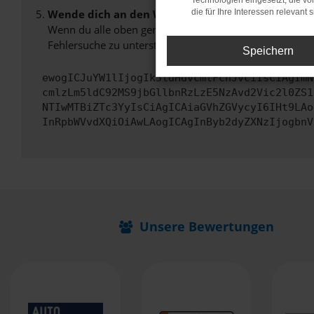
Technologien eingesetzt, die v
Wende dich an den Webseitenbetreiber.
die für Ihre Interessen relevant s
Wenn du alle oben genannten Schritte versucht hast, k
Fehlersuche zu unterstützen:
Speichern
ewogICJuYW1lIjogIk5ldHdvcmtFcnJvciIsCiAgImN
cmlzLm5ldC92MS9jbGllbnRzLzE5NzAvd2Vic2l0ZS1
NTIwMTBiZTc3YyIsCiAgICAiaGVhZGVycyI6IHt9LAo
InRpbWVvdXQiOiAwLAogICAgInByb2dyZXNzIjogbnV
Unsere Bewertungen