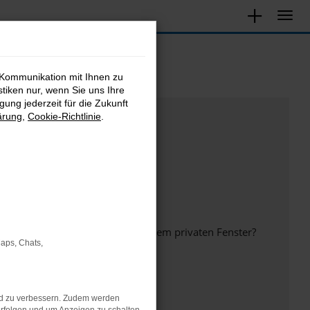
 Kommunikation mit Ihnen zu
stiken nur, wenn Sie uns Ihre
ung jederzeit für die Zukunft
ärung
,
Cookie-Richtlinie
.
inem anderen Browser oder in einem privaten Fenster?
Maps, Chats,
nd zu verbessern. Zudem werden
ht mehr unterstützt werden.