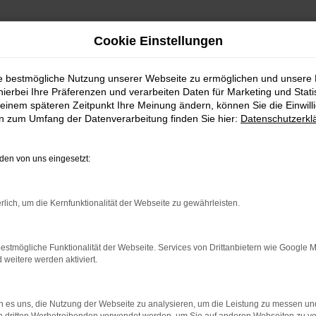
Cookie Einstellungen
ie bestmögliche Nutzung unserer Webseite zu ermöglichen und unsere
hierbei Ihre Präferenzen und verarbeiten Daten für Marketing und Stati
einem späteren Zeitpunkt Ihre Meinung ändern, können Sie die Einwillig
en zum Umfang der Datenverarbeitung finden Sie hier:
Datenschutzerkl
en von uns eingesetzt:
indung.
hine?
rlich, um die Kernfunktionalität der Webseite zu gewährleisten.
aden bestimmter Seiten verhindern. Funktioniert die Seite in e
estmögliche Funktionalität der Webseite. Services von Drittanbietern wie Google 
eitere werden aktiviert.
 zu beheben.
bssystem auf dem neuesten Stand sind.
 es uns, die Nutzung der Webseite zu analysieren, um die Leistung zu messen u
ko, sondern kann auch dazu führen, dass bestimmte Funktionen nic