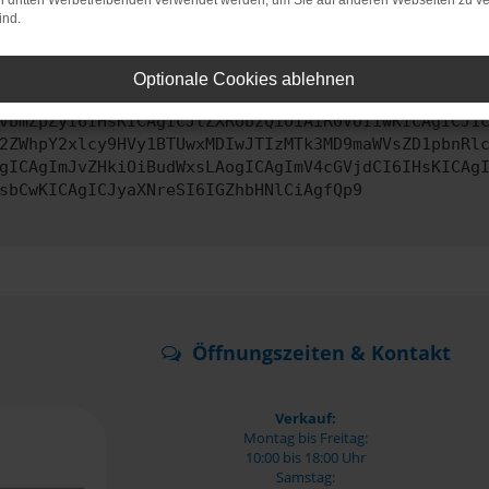
on dritten Werbetreibenden verwendet werden, um Sie auf anderen Webseiten zu ve
ind.
ontaktiere uns bitte. Wir werden versuchen, das Problem zu behe
Optionale Cookies ablehnen
vbmZpZyI6IHsKICAgICJtZXRob2QiOiAiR0VUIiwKICAgICJ1
2ZWhpY2xlcy9HVy1BTUwxMDIwJTIzMTk3MD9maWVsZD1pbnRl
gICAgImJvZHkiOiBudWxsLAogICAgImV4cGVjdCI6IHsKICAg
sbCwKICAgICJyaXNreSI6IGZhbHNlCiAgfQp9
Öffnungszeiten & Kontakt
Verkauf:
Montag bis Freitag:
10:00 bis 18:00 Uhr
Samstag: