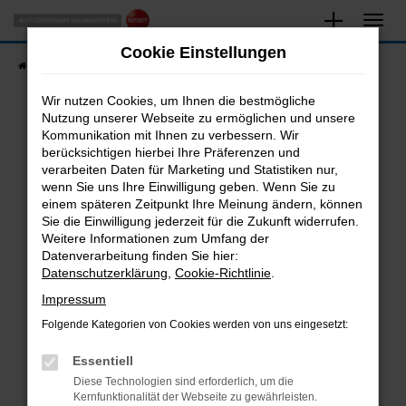
Zum
Hauptinhalt
Cookie Einstellungen
springen
Startseite
Fahrzeugangebote
Fahrzeugsuche
Wir nutzen Cookies, um Ihnen die bestmögliche
Nutzung unserer Webseite zu ermöglichen und unsere
Kommunikation mit Ihnen zu verbessern. Wir
Fehler: Network Error
berücksichtigen hierbei Ihre Präferenzen und
verarbeiten Daten für Marketing und Statistiken nur,
Beim Laden ist ein Fehler aufgetreten.
wenn Sie uns Ihre Einwilligung geben. Wenn Sie zu
Hier sind ein paar Tipps, die dir helfen können:
einem späteren Zeitpunkt Ihre Meinung ändern, können
Sie die Einwilligung jederzeit für die Zukunft widerrufen.
Überprüfe deine Firewall und deine
Weitere Informationen zum Umfang der
Internetverbindung.
Datenverarbeitung finden Sie hier:
Datenschutzerklärung
,
Cookie-Richtlinie
.
Laden andere Webseiten, zum Beispiel deine
Suchmaschine?
Impressum
Prüfe deine Browsererweiterungen.
Folgende Kategorien von Cookies werden von uns eingesetzt:
Manche Erweiterungen, wie Werbeblocker,
Essentiell
können das Laden bestimmter Seiten
verhindern. Funktioniert die Seite in einem
Diese Technologien sind erforderlich, um die
Kernfunktionalität der Webseite zu gewährleisten.
anderen Browser oder in einem privaten