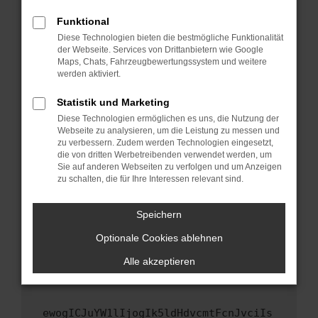
Fenster?
Funktional
Starte dein Gerät neu.
Diese Technologien bieten die bestmögliche Funktionalität
Das kann manchmal helfen, vorübergehende
der Webseite. Services von Drittanbietern wie Google
Maps, Chats, Fahrzeugbewertungssystem und weitere
Probleme zu beheben.
werden aktiviert.
Stelle sicher, dass dein Browser und dein
Betriebssystem auf dem neuesten Stand
Statistik und Marketing
sind.
Diese Technologien ermöglichen es uns, die Nutzung der
Webseite zu analysieren, um die Leistung zu messen und
Veraltete Software birgt nicht nur ein
zu verbessern. Zudem werden Technologien eingesetzt,
Sicherheitsrisiko, sondern kann auch dazu
die von dritten Werbetreibenden verwendet werden, um
führen, dass bestimmte Funktionen nicht mehr
Sie auf anderen Webseiten zu verfolgen und um Anzeigen
unterstützt werden.
zu schalten, die für Ihre Interessen relevant sind.
Wende dich an den Webseitenbetreiber.
Speichern
Wenn du alle oben genannten Schritte versucht
hast, kontaktiere uns bitte. Wir werden
Optionale Cookies ablehnen
versuchen, das Problem zu beheben. Du kannst
Alle akzeptieren
uns diesen Text schicken, um uns bei der
Fehlersuche zu unterstützen:
ewogICJuYW1lIjogIk5ldHdvcmtFcnJvciIs