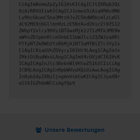
CiAgImNvbmZpZyI6IHsKICAgICJtZXRob2Qi
OiAiR0VUIiwKICAgICJ1cmwiOiAiaHR0cHM6
Ly9hcGkueC5ha3MtcHJvZC5hdWRhcmlzLm5l
dC92MS9jbGllbnRzLzE5NzAvd2Vic2l0ZS12
ZWhpY2xlcy9HVy1BTUwxMjk2JTIzMTk3MD9m
aWVsZD1pbnRlcm5hbE51bWJlciZ3ZWJzaXRl
PTYyNTZkOWU2YzBkMjA1NTIwMTBiZTc3YyIs
CiAgICAiaGVhZGVycyI6IHt9LAogICAgImJv
ZHkiOiBudWxsLAogICAgImV4cGVjdCI6IHsK
ICAgICAgInJlc3BvbnNlVHlwZSI6ICIiCiAg
ICB9LAogICAgInRpbWVvdXQiOiAwLAogICAg
InByb2dyZXNzIjogbnVsbCwKICAgICJyaXNr
eSI6IGZhbHNlCiAgfQp9
Unsere Bewertungen