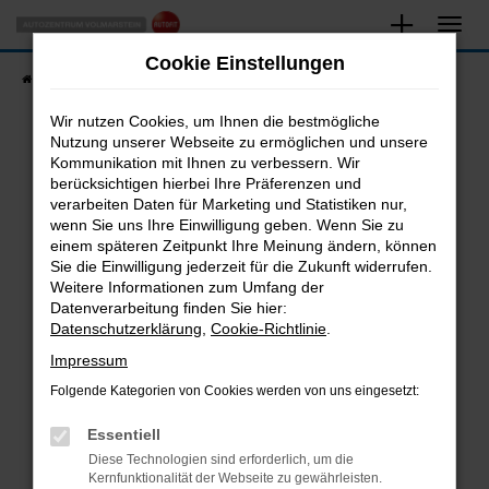
Zum
Hauptinhalt
Cookie Einstellungen
springen
Startseite
Fahrzeugangebote
Fahrzeugsuche
Wir nutzen Cookies, um Ihnen die bestmögliche
Nutzung unserer Webseite zu ermöglichen und unsere
Kommunikation mit Ihnen zu verbessern. Wir
Fehler: Network Error
berücksichtigen hierbei Ihre Präferenzen und
verarbeiten Daten für Marketing und Statistiken nur,
Beim Laden ist ein Fehler aufgetreten.
wenn Sie uns Ihre Einwilligung geben. Wenn Sie zu
Hier sind ein paar Tipps, die dir helfen können:
einem späteren Zeitpunkt Ihre Meinung ändern, können
Sie die Einwilligung jederzeit für die Zukunft widerrufen.
Überprüfe deine Firewall und deine
Weitere Informationen zum Umfang der
Internetverbindung.
Datenverarbeitung finden Sie hier:
Datenschutzerklärung
,
Cookie-Richtlinie
.
Laden andere Webseiten, zum Beispiel deine
Suchmaschine?
Impressum
Prüfe deine Browsererweiterungen.
Folgende Kategorien von Cookies werden von uns eingesetzt:
Manche Erweiterungen, wie Werbeblocker,
Essentiell
können das Laden bestimmter Seiten
verhindern. Funktioniert die Seite in einem
Diese Technologien sind erforderlich, um die
Kernfunktionalität der Webseite zu gewährleisten.
anderen Browser oder in einem privaten