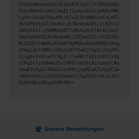
CiAgImNvbmZpZyI6IHsKICAgICJtZXRob2Qi
OiAiR0VUIiwKICAgICJ1cmwiOiAiaHR0cHM6
Ly9hcGkueC5ha3MtcHJvZC5hdWRhcmlzLm5l
dC92MS9jbGllbnRzLzE5NzAvd2Vic2l0ZS12
ZWhpY2xlcy9HMDAyNTYxNiUyMzE5NzA/Zmll
bGQ9aW50ZXJuYWxOdW1iZXImd2Vic2l0ZT02
MjU2ZDllNmMwZDIwNTUyMDEwYmU3N2MiLAog
ICAgImhlYWRlcnMiOiB7fSwKICAgICJib2R5
IjogbnVsbCwKICAgICJleHBlY3QiOiB7CiAg
ICAgICJyZXNwb25zZVR5cGUiOiAiIgogICAg
fSwKICAgICJ0aW1lb3V0IjogMCwKICAgICJw
cm9ncmVzcyI6IG51bGwsCiAgICAicmlza3ki
OiBmYWxzZQogIH0KfQ==
Unsere Bewertungen