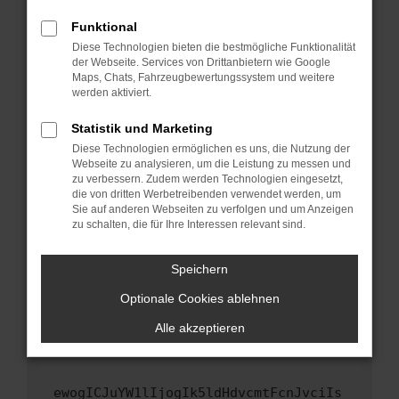
Fenster?
Funktional
Starte dein Gerät neu.
Diese Technologien bieten die bestmögliche Funktionalität
Das kann manchmal helfen, vorübergehende
der Webseite. Services von Drittanbietern wie Google
Maps, Chats, Fahrzeugbewertungssystem und weitere
Probleme zu beheben.
werden aktiviert.
Stelle sicher, dass dein Browser und dein
Betriebssystem auf dem neuesten Stand
Statistik und Marketing
sind.
Diese Technologien ermöglichen es uns, die Nutzung der
Webseite zu analysieren, um die Leistung zu messen und
Veraltete Software birgt nicht nur ein
zu verbessern. Zudem werden Technologien eingesetzt,
Sicherheitsrisiko, sondern kann auch dazu
die von dritten Werbetreibenden verwendet werden, um
führen, dass bestimmte Funktionen nicht mehr
Sie auf anderen Webseiten zu verfolgen und um Anzeigen
unterstützt werden.
zu schalten, die für Ihre Interessen relevant sind.
Wende dich an den Webseitenbetreiber.
Speichern
Wenn du alle oben genannten Schritte versucht
hast, kontaktiere uns bitte. Wir werden
Optionale Cookies ablehnen
versuchen, das Problem zu beheben. Du kannst
Alle akzeptieren
uns diesen Text schicken, um uns bei der
Fehlersuche zu unterstützen:
ewogICJuYW1lIjogIk5ldHdvcmtFcnJvciIs