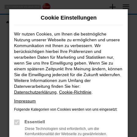
Zum
Hauptinhalt
Cookie Einstellungen
springen
Startseite
Fahrzeugangebote
Fahrzeugsuche
Wir nutzen Cookies, um Ihnen die bestmögliche
Nutzung unserer Webseite zu ermöglichen und unsere
Kommunikation mit Ihnen zu verbessern. Wir
Fehler: Network Error
berücksichtigen hierbei Ihre Präferenzen und
verarbeiten Daten für Marketing und Statistiken nur,
Beim Laden ist ein Fehler aufgetreten.
wenn Sie uns Ihre Einwilligung geben. Wenn Sie zu
Hier sind ein paar Tipps, die dir helfen können:
einem späteren Zeitpunkt Ihre Meinung ändern, können
Sie die Einwilligung jederzeit für die Zukunft widerrufen.
Überprüfe deine Firewall und deine
Weitere Informationen zum Umfang der
Internetverbindung.
Datenverarbeitung finden Sie hier:
Datenschutzerklärung
,
Cookie-Richtlinie
.
Laden andere Webseiten, zum Beispiel deine
Suchmaschine?
Impressum
Prüfe deine Browsererweiterungen.
Folgende Kategorien von Cookies werden von uns eingesetzt:
Manche Erweiterungen, wie Werbeblocker,
Essentiell
können das Laden bestimmter Seiten
verhindern. Funktioniert die Seite in einem
Diese Technologien sind erforderlich, um die
Kernfunktionalität der Webseite zu gewährleisten.
anderen Browser oder in einem privaten