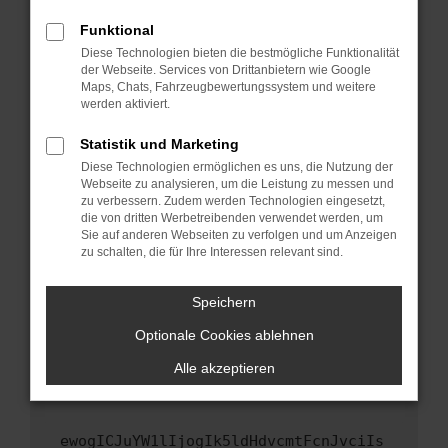
Fenster?
Funktional
Starte dein Gerät neu.
Diese Technologien bieten die bestmögliche Funktionalität
Das kann manchmal helfen, vorübergehende
der Webseite. Services von Drittanbietern wie Google
Maps, Chats, Fahrzeugbewertungssystem und weitere
Probleme zu beheben.
werden aktiviert.
Stelle sicher, dass dein Browser und dein
Betriebssystem auf dem neuesten Stand
Statistik und Marketing
sind.
Diese Technologien ermöglichen es uns, die Nutzung der
Webseite zu analysieren, um die Leistung zu messen und
Veraltete Software birgt nicht nur ein
zu verbessern. Zudem werden Technologien eingesetzt,
Sicherheitsrisiko, sondern kann auch dazu
die von dritten Werbetreibenden verwendet werden, um
führen, dass bestimmte Funktionen nicht mehr
Sie auf anderen Webseiten zu verfolgen und um Anzeigen
unterstützt werden.
zu schalten, die für Ihre Interessen relevant sind.
Wende dich an den Webseitenbetreiber.
Speichern
Wenn du alle oben genannten Schritte versucht
hast, kontaktiere uns bitte. Wir werden
Optionale Cookies ablehnen
versuchen, das Problem zu beheben. Du kannst
Alle akzeptieren
uns diesen Text schicken, um uns bei der
Fehlersuche zu unterstützen:
ewogICJuYW1lIjogIk5ldHdvcmtFcnJvciIs