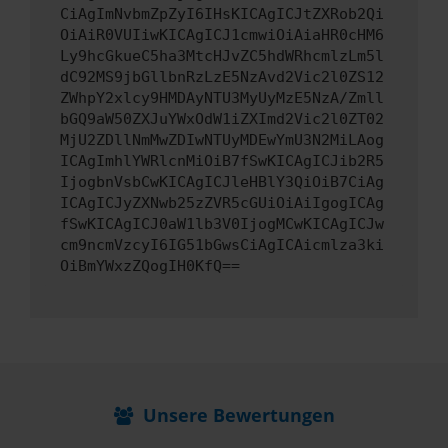
CiAgImNvbmZpZyI6IHsKICAgICJtZXRob2Qi
OiAiR0VUIiwKICAgICJ1cmwiOiAiaHR0cHM6
Ly9hcGkueC5ha3MtcHJvZC5hdWRhcmlzLm5l
dC92MS9jbGllbnRzLzE5NzAvd2Vic2l0ZS12
ZWhpY2xlcy9HMDAyNTU3MyUyMzE5NzA/Zmll
bGQ9aW50ZXJuYWxOdW1iZXImd2Vic2l0ZT02
MjU2ZDllNmMwZDIwNTUyMDEwYmU3N2MiLAog
ICAgImhlYWRlcnMiOiB7fSwKICAgICJib2R5
IjogbnVsbCwKICAgICJleHBlY3QiOiB7CiAg
ICAgICJyZXNwb25zZVR5cGUiOiAiIgogICAg
fSwKICAgICJ0aW1lb3V0IjogMCwKICAgICJw
cm9ncmVzcyI6IG51bGwsCiAgICAicmlza3ki
OiBmYWxzZQogIH0KfQ==
Unsere Bewertungen