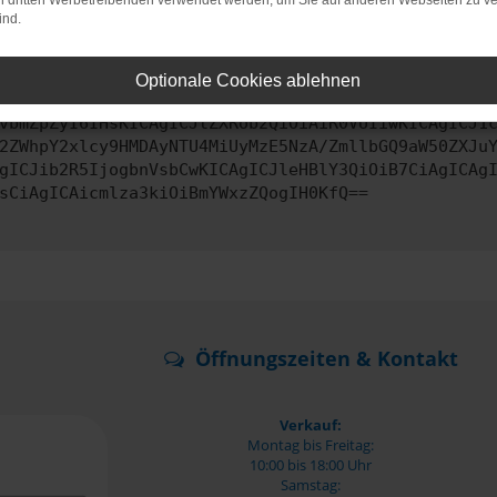
on dritten Werbetreibenden verwendet werden, um Sie auf anderen Webseiten zu ve
ind.
ontaktiere uns bitte. Wir werden versuchen, das Problem zu behe
Optionale Cookies ablehnen
vbmZpZyI6IHsKICAgICJtZXRob2QiOiAiR0VUIiwKICAgICJ1
2ZWhpY2xlcy9HMDAyNTU4MiUyMzE5NzA/ZmllbGQ9aW50ZXJu
gICJib2R5IjogbnVsbCwKICAgICJleHBlY3QiOiB7CiAgICAg
sCiAgICAicmlza3kiOiBmYWxzZQogIH0KfQ==
Öffnungszeiten & Kontakt
Verkauf:
Montag bis Freitag:
10:00 bis 18:00 Uhr
Samstag: