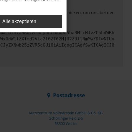
rfolgen und um Anzeigen zu schalten,
ben. Du kannst uns diesen Text schicken, um uns bei der
Alle akzeptieren
cmwiOiAiaHR0cHM6Ly9hcGkueC5ha3MtcHJvZC5hdWRh
YWxOdW1iZXImd2Vic2l0ZT02MjU2ZDllNmMwZDIwNTUy
ICJyZXNwb25zZVR5cGUiOiAiIgogICAgfSwKICAgICJ0
Postadresse
Autozentrum Volmarstein GmbH & Co. KG
Schöllinger Feld 2-6
58300 Wetter