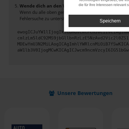
Technologien eingesetzt, die v
Wende dich an den Webseitenbetreiber.
die für Ihre Interessen relevant s
Wenn du alle oben genannten Schritte versucht hast, k
Fehlersuche zu unterstützen:
Speichern
ewogICJuYW1lIjogIk5ldHdvcmtFcnJvciIsCiAgImN
cmlzLm5ldC92MS9jbGllbnRzLzE5NzAvd2Vic2l0ZS1
MDEwYmU3N2MiLAogICAgImhlYWRlcnMiOiB7fSwKICA
aW1lb3V0IjogMCwKICAgICJwcm9ncmVzcyI6IG51bGw
Unsere Bewertungen