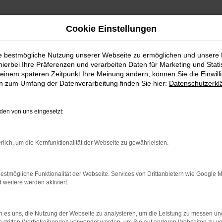
Cookie Einstellungen
ie bestmögliche Nutzung unserer Webseite zu ermöglichen und unsere
hierbei Ihre Präferenzen und verarbeiten Daten für Marketing und Stati
einem späteren Zeitpunkt Ihre Meinung ändern, können Sie die Einwillig
en zum Umfang der Datenverarbeitung finden Sie hier:
Datenschutzerkl
en von uns eingesetzt:
indung.
hine?
rlich, um die Kernfunktionalität der Webseite zu gewährleisten.
aden bestimmter Seiten verhindern. Funktioniert die Seite in e
estmögliche Funktionalität der Webseite. Services von Drittanbietern wie Google 
eitere werden aktiviert.
 zu beheben.
bssystem auf dem neuesten Stand sind.
 es uns, die Nutzung der Webseite zu analysieren, um die Leistung zu messen u
ko, sondern kann auch dazu führen, dass bestimmte Funktionen nic