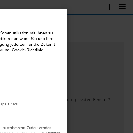
 Kommunikation mit Ihnen zu
stiken nur, wenn Sie uns Ihre
ung jederzeit für die Zukunft
ärung
,
Cookie-Richtlinie
.
inem anderen Browser oder in einem privaten Fenster?
Maps, Chats,
nd zu verbessern. Zudem werden
ht mehr unterstützt werden.