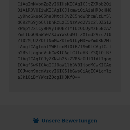
CiAgImNvbmZpZyI6IHsKICAgICJtZXRob2Qi
OiAiR0VUIiwKICAgICJ1cmwiOiAiaHR0cHM6
Ly9hcGkueC5ha3MtcHJvZC5hdWRhcmlzLm5l
dC92MS9jbGllbnRzLzE5NzAvd2Vic2l0ZS12
ZWhpY2xlcy9HVy1BQkZTMTUzOCUyMzE5NzA/
ZmllbGQ9aW50ZXJuYWxOdW1iZXImd2Vic2l0
ZT02MjU2ZDllNmMwZDIwNTUyMDEwYmU3N2Mi
LAogICAgImhlYWRlcnMiOiB7fSwKICAgICJi
b2R5IjogbnVsbCwKICAgICJleHBlY3QiOiB7
CiAgICAgICJyZXNwb25zZVR5cGUiOiAiIgog
ICAgfSwKICAgICJ0aW1lb3V0IjogMCwKICAg
ICJwcm9ncmVzcyI6IG51bGwsCiAgICAicmlz
a3kiOiBmYWxzZQogIH0KfQ==
Unsere Bewertungen