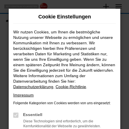
Zum
Hauptinhalt
Cookie Einstellungen
springen
Startseite
Fahrzeugangebote
Fahrzeugsuche
Wir nutzen Cookies, um Ihnen die bestmögliche
Nutzung unserer Webseite zu ermöglichen und unsere
Kommunikation mit Ihnen zu verbessern. Wir
Fehler: Network Error
berücksichtigen hierbei Ihre Präferenzen und
verarbeiten Daten für Marketing und Statistiken nur,
Beim Laden ist ein Fehler aufgetreten.
wenn Sie uns Ihre Einwilligung geben. Wenn Sie zu
Hier sind ein paar Tipps, die dir helfen können:
einem späteren Zeitpunkt Ihre Meinung ändern, können
Sie die Einwilligung jederzeit für die Zukunft widerrufen.
Überprüfe deine Firewall und deine
Weitere Informationen zum Umfang der
Internetverbindung.
Datenverarbeitung finden Sie hier:
Datenschutzerklärung
,
Cookie-Richtlinie
.
Laden andere Webseiten, zum Beispiel deine
Suchmaschine?
Impressum
Prüfe deine Browsererweiterungen.
Folgende Kategorien von Cookies werden von uns eingesetzt:
Manche Erweiterungen, wie Werbeblocker,
Essentiell
können das Laden bestimmter Seiten
verhindern. Funktioniert die Seite in einem
Diese Technologien sind erforderlich, um die
Kernfunktionalität der Webseite zu gewährleisten.
anderen Browser oder in einem privaten