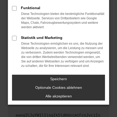
Fenster?
Funktional
Starte dein Gerät neu.
Diese Technologien bieten die bestmögliche Funktionalität
Das kann manchmal helfen, vorübergehende
der Webseite. Services von Drittanbietern wie Google
Maps, Chats, Fahrzeugbewertungssystem und weitere
Probleme zu beheben.
werden aktiviert.
Stelle sicher, dass dein Browser und dein
Betriebssystem auf dem neuesten Stand
Statistik und Marketing
sind.
Diese Technologien ermöglichen es uns, die Nutzung der
Webseite zu analysieren, um die Leistung zu messen und
Veraltete Software birgt nicht nur ein
zu verbessern. Zudem werden Technologien eingesetzt,
Sicherheitsrisiko, sondern kann auch dazu
die von dritten Werbetreibenden verwendet werden, um
führen, dass bestimmte Funktionen nicht mehr
Sie auf anderen Webseiten zu verfolgen und um Anzeigen
unterstützt werden.
zu schalten, die für Ihre Interessen relevant sind.
Wende dich an den Webseitenbetreiber.
Speichern
Wenn du alle oben genannten Schritte versucht
hast, kontaktiere uns bitte. Wir werden
Optionale Cookies ablehnen
versuchen, das Problem zu beheben. Du kannst
Alle akzeptieren
uns diesen Text schicken, um uns bei der
Fehlersuche zu unterstützen:
ewogICJuYW1lIjogIk5ldHdvcmtFcnJvciIs