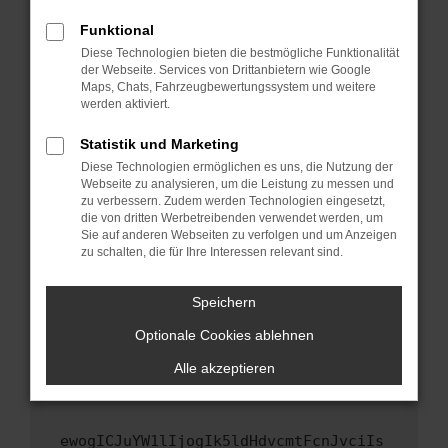
Fenster?
Funktional
Starte dein Gerät neu.
Diese Technologien bieten die bestmögliche Funktionalität
Das kann manchmal helfen, vorübergehende
der Webseite. Services von Drittanbietern wie Google
Maps, Chats, Fahrzeugbewertungssystem und weitere
Probleme zu beheben.
werden aktiviert.
Stelle sicher, dass dein Browser und dein
Betriebssystem auf dem neuesten Stand
Statistik und Marketing
sind.
Diese Technologien ermöglichen es uns, die Nutzung der
Webseite zu analysieren, um die Leistung zu messen und
Veraltete Software birgt nicht nur ein
zu verbessern. Zudem werden Technologien eingesetzt,
Sicherheitsrisiko, sondern kann auch dazu
die von dritten Werbetreibenden verwendet werden, um
führen, dass bestimmte Funktionen nicht mehr
Sie auf anderen Webseiten zu verfolgen und um Anzeigen
unterstützt werden.
zu schalten, die für Ihre Interessen relevant sind.
Wende dich an den Webseitenbetreiber.
Speichern
Wenn du alle oben genannten Schritte versucht
hast, kontaktiere uns bitte. Wir werden
Optionale Cookies ablehnen
versuchen, das Problem zu beheben. Du kannst
Alle akzeptieren
uns diesen Text schicken, um uns bei der
Fehlersuche zu unterstützen:
ewogICJuYW1lIjogIk5ldHdvcmtFcnJvciIs