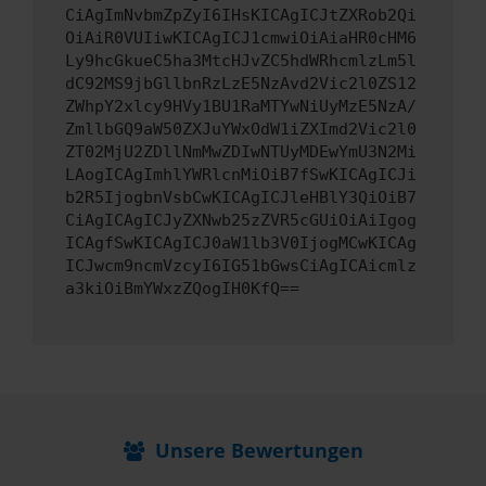
CiAgImNvbmZpZyI6IHsKICAgICJtZXRob2Qi
OiAiR0VUIiwKICAgICJ1cmwiOiAiaHR0cHM6
Ly9hcGkueC5ha3MtcHJvZC5hdWRhcmlzLm5l
dC92MS9jbGllbnRzLzE5NzAvd2Vic2l0ZS12
ZWhpY2xlcy9HVy1BU1RaMTYwNiUyMzE5NzA/
ZmllbGQ9aW50ZXJuYWxOdW1iZXImd2Vic2l0
ZT02MjU2ZDllNmMwZDIwNTUyMDEwYmU3N2Mi
LAogICAgImhlYWRlcnMiOiB7fSwKICAgICJi
b2R5IjogbnVsbCwKICAgICJleHBlY3QiOiB7
CiAgICAgICJyZXNwb25zZVR5cGUiOiAiIgog
ICAgfSwKICAgICJ0aW1lb3V0IjogMCwKICAg
ICJwcm9ncmVzcyI6IG51bGwsCiAgICAicmlz
a3kiOiBmYWxzZQogIH0KfQ==
Unsere Bewertungen