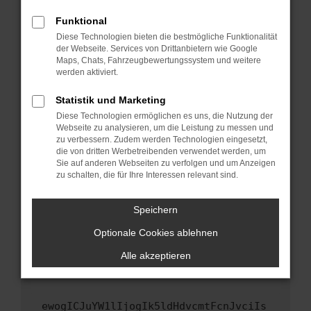
Fenster?
Funktional
Starte dein Gerät neu.
Diese Technologien bieten die bestmögliche Funktionalität
Das kann manchmal helfen, vorübergehende
der Webseite. Services von Drittanbietern wie Google
Maps, Chats, Fahrzeugbewertungssystem und weitere
Probleme zu beheben.
werden aktiviert.
Stelle sicher, dass dein Browser und dein
Betriebssystem auf dem neuesten Stand
Statistik und Marketing
sind.
Diese Technologien ermöglichen es uns, die Nutzung der
Webseite zu analysieren, um die Leistung zu messen und
Veraltete Software birgt nicht nur ein
zu verbessern. Zudem werden Technologien eingesetzt,
Sicherheitsrisiko, sondern kann auch dazu
die von dritten Werbetreibenden verwendet werden, um
führen, dass bestimmte Funktionen nicht mehr
Sie auf anderen Webseiten zu verfolgen und um Anzeigen
unterstützt werden.
zu schalten, die für Ihre Interessen relevant sind.
Wende dich an den Webseitenbetreiber.
Speichern
Wenn du alle oben genannten Schritte versucht
hast, kontaktiere uns bitte. Wir werden
Optionale Cookies ablehnen
versuchen, das Problem zu beheben. Du kannst
Alle akzeptieren
uns diesen Text schicken, um uns bei der
Fehlersuche zu unterstützen:
ewogICJuYW1lIjogIk5ldHdvcmtFcnJvciIs