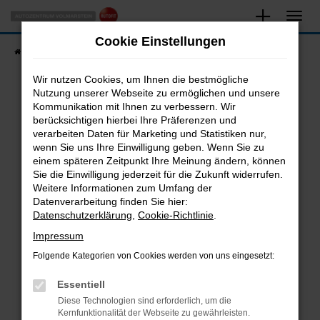
Zum
Hauptinhalt
Cookie Einstellungen
springen
Startseite
Fahrzeugangebote
Fahrzeugsuche
Wir nutzen Cookies, um Ihnen die bestmögliche
Nutzung unserer Webseite zu ermöglichen und unsere
Kommunikation mit Ihnen zu verbessern. Wir
Fehler: Network Error
berücksichtigen hierbei Ihre Präferenzen und
verarbeiten Daten für Marketing und Statistiken nur,
Beim Laden ist ein Fehler aufgetreten.
wenn Sie uns Ihre Einwilligung geben. Wenn Sie zu
Hier sind ein paar Tipps, die dir helfen können:
einem späteren Zeitpunkt Ihre Meinung ändern, können
Sie die Einwilligung jederzeit für die Zukunft widerrufen.
Überprüfe deine Firewall und deine
Weitere Informationen zum Umfang der
Internetverbindung.
Datenverarbeitung finden Sie hier:
Datenschutzerklärung
,
Cookie-Richtlinie
.
Laden andere Webseiten, zum Beispiel deine
Suchmaschine?
Impressum
Prüfe deine Browsererweiterungen.
Folgende Kategorien von Cookies werden von uns eingesetzt:
Manche Erweiterungen, wie Werbeblocker,
Essentiell
können das Laden bestimmter Seiten
verhindern. Funktioniert die Seite in einem
Diese Technologien sind erforderlich, um die
Kernfunktionalität der Webseite zu gewährleisten.
anderen Browser oder in einem privaten