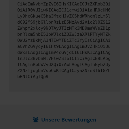
CiAgImNvbmZpZyI6IHsKICAgICJtZXRob2Qi
OiAiR0VUIiwKICAgICJ1cmwiOiAiaHR0cHM6
Ly9hcGkueC5ha3MtcHJvZC5hdWRhcmlzLm5l
dC92MS9jbGllbnRzLzE5NzAvd2Vic2l0ZS12
ZWhpY2xlcy9NOTAyJTIzMTk3MD9maWVsZD1p
bnRlcm5hbE51bWJlciZ3ZWJzaXRlPTYyNTZk
OWU2YzBkMjA1NTIwMTBiZTc3YyIsCiAgICAi
aGVhZGVycyI6IHt9LAogICAgImJvZHkiOiBu
dWxsLAogICAgImV4cGVjdCI6IHsKICAgICAg
InJlc3BvbnNlVHlwZSI6ICIiCiAgICB9LAog
ICAgInRpbWVvdXQiOiAwLAogICAgInByb2dy
ZXNzIjogbnVsbCwKICAgICJyaXNreSI6IGZh
bHNlCiAgfQp9
Unsere Bewertungen