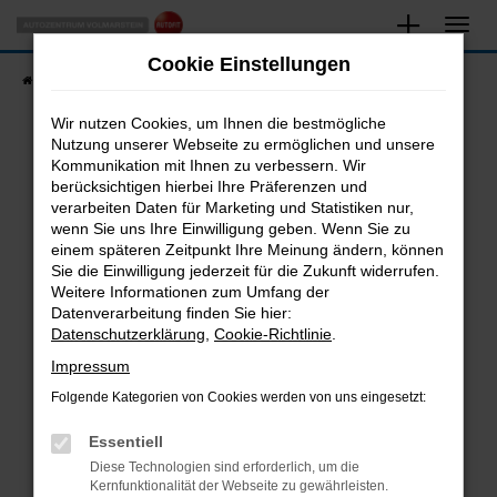
Zum
Hauptinhalt
Cookie Einstellungen
springen
Startseite
Fahrzeugangebote
Fahrzeugsuche
Wir nutzen Cookies, um Ihnen die bestmögliche
Nutzung unserer Webseite zu ermöglichen und unsere
Kommunikation mit Ihnen zu verbessern. Wir
Fehler: Network Error
berücksichtigen hierbei Ihre Präferenzen und
verarbeiten Daten für Marketing und Statistiken nur,
Beim Laden ist ein Fehler aufgetreten.
wenn Sie uns Ihre Einwilligung geben. Wenn Sie zu
Hier sind ein paar Tipps, die dir helfen können:
einem späteren Zeitpunkt Ihre Meinung ändern, können
Sie die Einwilligung jederzeit für die Zukunft widerrufen.
Überprüfe deine Firewall und deine
Weitere Informationen zum Umfang der
Internetverbindung.
Datenverarbeitung finden Sie hier:
Datenschutzerklärung
,
Cookie-Richtlinie
.
Laden andere Webseiten, zum Beispiel deine
Suchmaschine?
Impressum
Prüfe deine Browsererweiterungen.
Folgende Kategorien von Cookies werden von uns eingesetzt:
Manche Erweiterungen, wie Werbeblocker,
Essentiell
können das Laden bestimmter Seiten
verhindern. Funktioniert die Seite in einem
Diese Technologien sind erforderlich, um die
Kernfunktionalität der Webseite zu gewährleisten.
anderen Browser oder in einem privaten