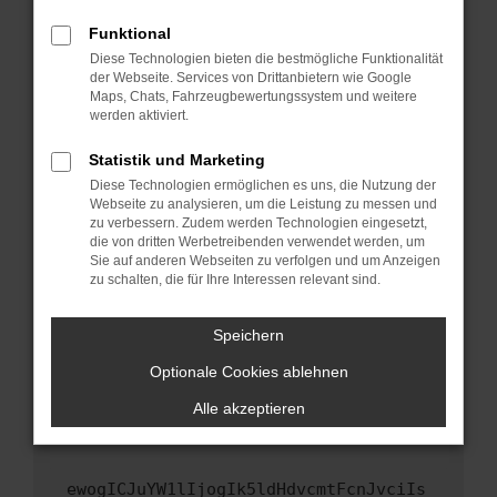
Fenster?
Funktional
Starte dein Gerät neu.
Diese Technologien bieten die bestmögliche Funktionalität
Das kann manchmal helfen, vorübergehende
der Webseite. Services von Drittanbietern wie Google
Maps, Chats, Fahrzeugbewertungssystem und weitere
Probleme zu beheben.
werden aktiviert.
Stelle sicher, dass dein Browser und dein
Betriebssystem auf dem neuesten Stand
Statistik und Marketing
sind.
Diese Technologien ermöglichen es uns, die Nutzung der
Webseite zu analysieren, um die Leistung zu messen und
Veraltete Software birgt nicht nur ein
zu verbessern. Zudem werden Technologien eingesetzt,
Sicherheitsrisiko, sondern kann auch dazu
die von dritten Werbetreibenden verwendet werden, um
führen, dass bestimmte Funktionen nicht mehr
Sie auf anderen Webseiten zu verfolgen und um Anzeigen
unterstützt werden.
zu schalten, die für Ihre Interessen relevant sind.
Wende dich an den Webseitenbetreiber.
Speichern
Wenn du alle oben genannten Schritte versucht
hast, kontaktiere uns bitte. Wir werden
Optionale Cookies ablehnen
versuchen, das Problem zu beheben. Du kannst
Alle akzeptieren
uns diesen Text schicken, um uns bei der
Fehlersuche zu unterstützen:
ewogICJuYW1lIjogIk5ldHdvcmtFcnJvciIs