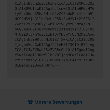
CiAgImNvbmZpZyI6IHsKICAgICJtZXRob2Qi
OiAiR0VUIiwKICAgICJ1cmwiOiAiaHR0cHM6
Ly9hcGkueC5ha3MtcHJvZC5hdWRhcmlzLm5l
dC92MS9jbGllbnRzLzE5NzAvd2Vic2l0ZS12
ZWhpY2xlcy9HVy1WMTU2MyUyMzE5NzA/Zmll
bGQ9aW50ZXJuYWxOdW1iZXImd2Vic2l0ZT02
MjU2ZDllNmMwZDIwNTUyMDEwYmU3N2MiLAog
ICAgImhlYWRlcnMiOiB7fSwKICAgICJib2R5
IjogbnVsbCwKICAgICJleHBlY3QiOiB7CiAg
ICAgICJyZXNwb25zZVR5cGUiOiAiIgogICAg
fSwKICAgICJ0aW1lb3V0IjogMCwKICAgICJw
cm9ncmVzcyI6IG51bGwsCiAgICAicmlza3ki
OiBmYWxzZQogIH0KfQ==
Unsere Bewertungen