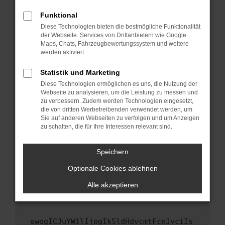
Fenster?
Funktional
Starte dein Gerät neu.
Diese Technologien bieten die bestmögliche Funktionalität
Das kann manchmal helfen, vorübergehende
der Webseite. Services von Drittanbietern wie Google
Maps, Chats, Fahrzeugbewertungssystem und weitere
Probleme zu beheben.
werden aktiviert.
Stelle sicher, dass dein Browser und dein
Betriebssystem auf dem neuesten Stand
Statistik und Marketing
sind.
Diese Technologien ermöglichen es uns, die Nutzung der
Webseite zu analysieren, um die Leistung zu messen und
Veraltete Software birgt nicht nur ein
zu verbessern. Zudem werden Technologien eingesetzt,
Sicherheitsrisiko, sondern kann auch dazu
die von dritten Werbetreibenden verwendet werden, um
führen, dass bestimmte Funktionen nicht mehr
Sie auf anderen Webseiten zu verfolgen und um Anzeigen
unterstützt werden.
zu schalten, die für Ihre Interessen relevant sind.
Wende dich an den Webseitenbetreiber.
Speichern
Wenn du alle oben genannten Schritte versucht
hast, kontaktiere uns bitte. Wir werden
Optionale Cookies ablehnen
versuchen, das Problem zu beheben. Du kannst
Alle akzeptieren
uns diesen Text schicken, um uns bei der
Fehlersuche zu unterstützen:
ewogICJuYW1lIjogIk5ldHdvcmtFcnJvciIs