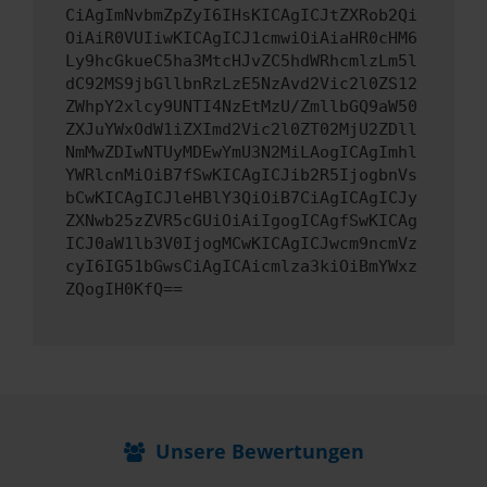
CiAgImNvbmZpZyI6IHsKICAgICJtZXRob2Qi
OiAiR0VUIiwKICAgICJ1cmwiOiAiaHR0cHM6
Ly9hcGkueC5ha3MtcHJvZC5hdWRhcmlzLm5l
dC92MS9jbGllbnRzLzE5NzAvd2Vic2l0ZS12
ZWhpY2xlcy9UNTI4NzEtMzU/ZmllbGQ9aW50
ZXJuYWxOdW1iZXImd2Vic2l0ZT02MjU2ZDll
NmMwZDIwNTUyMDEwYmU3N2MiLAogICAgImhl
YWRlcnMiOiB7fSwKICAgICJib2R5IjogbnVs
bCwKICAgICJleHBlY3QiOiB7CiAgICAgICJy
ZXNwb25zZVR5cGUiOiAiIgogICAgfSwKICAg
ICJ0aW1lb3V0IjogMCwKICAgICJwcm9ncmVz
cyI6IG51bGwsCiAgICAicmlza3kiOiBmYWxz
ZQogIH0KfQ==
Unsere Bewertungen