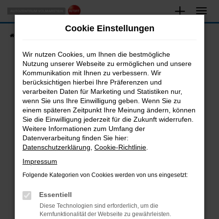
Zum
Hauptinhalt
Cookie Einstellungen
springen
Startseite
Fahrzeugangebote
Fahrzeugsuche
Wir nutzen Cookies, um Ihnen die bestmögliche
Nutzung unserer Webseite zu ermöglichen und unsere
Kommunikation mit Ihnen zu verbessern. Wir
Fehler: Network Error
berücksichtigen hierbei Ihre Präferenzen und
verarbeiten Daten für Marketing und Statistiken nur,
Beim Laden ist ein Fehler aufgetreten.
wenn Sie uns Ihre Einwilligung geben. Wenn Sie zu
Hier sind ein paar Tipps, die dir helfen können:
einem späteren Zeitpunkt Ihre Meinung ändern, können
Sie die Einwilligung jederzeit für die Zukunft widerrufen.
Überprüfe deine Firewall und deine
Weitere Informationen zum Umfang der
Internetverbindung.
Datenverarbeitung finden Sie hier:
Datenschutzerklärung
,
Cookie-Richtlinie
.
Laden andere Webseiten, zum Beispiel deine
Suchmaschine?
Impressum
Prüfe deine Browsererweiterungen.
Folgende Kategorien von Cookies werden von uns eingesetzt:
Manche Erweiterungen, wie Werbeblocker,
Essentiell
können das Laden bestimmter Seiten
verhindern. Funktioniert die Seite in einem
Diese Technologien sind erforderlich, um die
Kernfunktionalität der Webseite zu gewährleisten.
anderen Browser oder in einem privaten