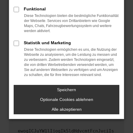
Fenster?
Funktional
Starte dein Gerät neu.
Diese Technologien bieten die bestmögliche Funktionalität
Das kann manchmal helfen, vorübergehende
der Webseite. Services von Drittanbietern wie Google
Maps, Chats, Fahrzeugbewertungssystem und weitere
Probleme zu beheben.
werden aktiviert.
Stelle sicher, dass dein Browser und dein
Betriebssystem auf dem neuesten Stand
Statistik und Marketing
sind.
Diese Technologien ermöglichen es uns, die Nutzung der
Webseite zu analysieren, um die Leistung zu messen und
Veraltete Software birgt nicht nur ein
zu verbessern. Zudem werden Technologien eingesetzt,
Sicherheitsrisiko, sondern kann auch dazu
die von dritten Werbetreibenden verwendet werden, um
führen, dass bestimmte Funktionen nicht mehr
Sie auf anderen Webseiten zu verfolgen und um Anzeigen
unterstützt werden.
zu schalten, die für Ihre Interessen relevant sind.
Wende dich an den Webseitenbetreiber.
Speichern
Wenn du alle oben genannten Schritte versucht
hast, kontaktiere uns bitte. Wir werden
Optionale Cookies ablehnen
versuchen, das Problem zu beheben. Du kannst
Alle akzeptieren
uns diesen Text schicken, um uns bei der
Fehlersuche zu unterstützen:
ewogICJuYW1lIjogIk5ldHdvcmtFcnJvciIs