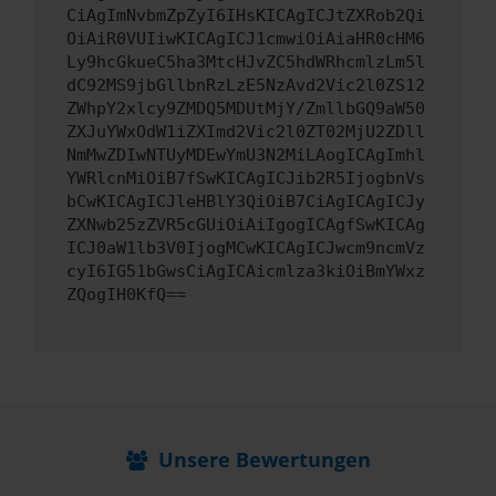
CiAgImNvbmZpZyI6IHsKICAgICJtZXRob2Qi
OiAiR0VUIiwKICAgICJ1cmwiOiAiaHR0cHM6
Ly9hcGkueC5ha3MtcHJvZC5hdWRhcmlzLm5l
dC92MS9jbGllbnRzLzE5NzAvd2Vic2l0ZS12
ZWhpY2xlcy9ZMDQ5MDUtMjY/ZmllbGQ9aW50
ZXJuYWxOdW1iZXImd2Vic2l0ZT02MjU2ZDll
NmMwZDIwNTUyMDEwYmU3N2MiLAogICAgImhl
YWRlcnMiOiB7fSwKICAgICJib2R5IjogbnVs
bCwKICAgICJleHBlY3QiOiB7CiAgICAgICJy
ZXNwb25zZVR5cGUiOiAiIgogICAgfSwKICAg
ICJ0aW1lb3V0IjogMCwKICAgICJwcm9ncmVz
cyI6IG51bGwsCiAgICAicmlza3kiOiBmYWxz
ZQogIH0KfQ==
Unsere Bewertungen