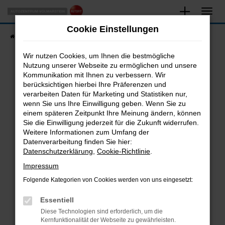
Zum
Hauptinhalt
Cookie Einstellungen
springen
Startseite
Fahrzeugangebote
Fahrzeugsuche
Wir nutzen Cookies, um Ihnen die bestmögliche
Nutzung unserer Webseite zu ermöglichen und unsere
Kommunikation mit Ihnen zu verbessern. Wir
Fehler: Network Error
berücksichtigen hierbei Ihre Präferenzen und
verarbeiten Daten für Marketing und Statistiken nur,
Beim Laden ist ein Fehler aufgetreten.
wenn Sie uns Ihre Einwilligung geben. Wenn Sie zu
Hier sind ein paar Tipps, die dir helfen können:
einem späteren Zeitpunkt Ihre Meinung ändern, können
Sie die Einwilligung jederzeit für die Zukunft widerrufen.
Überprüfe deine Firewall und deine
Weitere Informationen zum Umfang der
Internetverbindung.
Datenverarbeitung finden Sie hier:
Datenschutzerklärung
,
Cookie-Richtlinie
.
Laden andere Webseiten, zum Beispiel deine
Suchmaschine?
Impressum
Prüfe deine Browsererweiterungen.
Folgende Kategorien von Cookies werden von uns eingesetzt:
Manche Erweiterungen, wie Werbeblocker,
Essentiell
können das Laden bestimmter Seiten
verhindern. Funktioniert die Seite in einem
Diese Technologien sind erforderlich, um die
Kernfunktionalität der Webseite zu gewährleisten.
anderen Browser oder in einem privaten