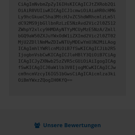
CiAgImNvbmZpZyI6IHsKICAgICJtZXRob2Qi
OiAiR0VUIiwKICAgICJ1cmwiOiAiaHR0cHM6
Ly9hcGkueC5ha3MtcHJvZC5hdWRhcmlzLm5l
dC92MS9jbGllbnRzLzE5NzAvd2Vic2l0ZS12
ZWhpY2xlcy9HMDAyNTYyMCUyMzE5NzA/Zmll
bGQ9aW50ZXJuYWxOdW1iZXImd2Vic2l0ZT02
MjU2ZDllNmMwZDIwNTUyMDEwYmU3N2MiLAog
ICAgImhlYWRlcnMiOiB7fSwKICAgICJib2R5
IjogbnVsbCwKICAgICJleHBlY3QiOiB7CiAg
ICAgICJyZXNwb25zZVR5cGUiOiAiIgogICAg
fSwKICAgICJ0aW1lb3V0IjogMCwKICAgICJw
cm9ncmVzcyI6IG51bGwsCiAgICAicmlza3ki
OiBmYWxzZQogIH0KfQ==
Unsere Bewertungen