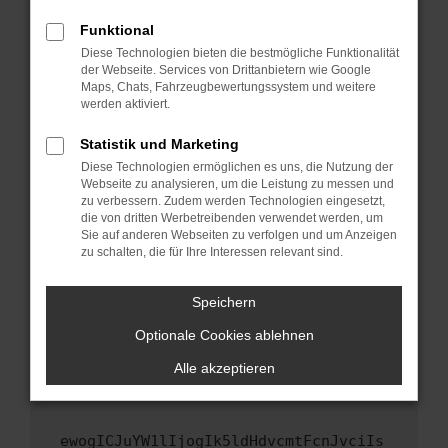
Fenster?
Funktional
Starte dein Gerät neu.
Diese Technologien bieten die bestmögliche Funktionalität
Das kann manchmal helfen, vorübergehende
der Webseite. Services von Drittanbietern wie Google
Maps, Chats, Fahrzeugbewertungssystem und weitere
Probleme zu beheben.
werden aktiviert.
Stelle sicher, dass dein Browser und dein
Betriebssystem auf dem neuesten Stand
Statistik und Marketing
sind.
Diese Technologien ermöglichen es uns, die Nutzung der
Webseite zu analysieren, um die Leistung zu messen und
Veraltete Software birgt nicht nur ein
zu verbessern. Zudem werden Technologien eingesetzt,
Sicherheitsrisiko, sondern kann auch dazu
die von dritten Werbetreibenden verwendet werden, um
führen, dass bestimmte Funktionen nicht mehr
Sie auf anderen Webseiten zu verfolgen und um Anzeigen
unterstützt werden.
zu schalten, die für Ihre Interessen relevant sind.
Wende dich an den Webseitenbetreiber.
Speichern
Wenn du alle oben genannten Schritte versucht
hast, kontaktiere uns bitte. Wir werden
Optionale Cookies ablehnen
versuchen, das Problem zu beheben. Du kannst
Alle akzeptieren
uns diesen Text schicken, um uns bei der
Fehlersuche zu unterstützen:
ewogICJuYW1lIjogIk5ldHdvcmtFcnJvciIs