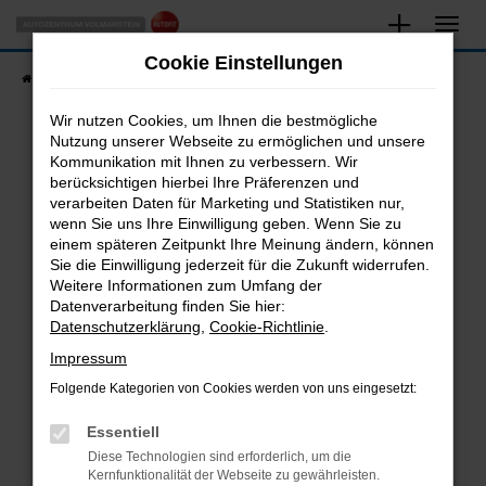
Zum
Hauptinhalt
Cookie Einstellungen
springen
Startseite
Fahrzeugangebote
Fahrzeugsuche
Wir nutzen Cookies, um Ihnen die bestmögliche
Nutzung unserer Webseite zu ermöglichen und unsere
Kommunikation mit Ihnen zu verbessern. Wir
Fehler: Network Error
berücksichtigen hierbei Ihre Präferenzen und
verarbeiten Daten für Marketing und Statistiken nur,
Beim Laden ist ein Fehler aufgetreten.
wenn Sie uns Ihre Einwilligung geben. Wenn Sie zu
Hier sind ein paar Tipps, die dir helfen können:
einem späteren Zeitpunkt Ihre Meinung ändern, können
Sie die Einwilligung jederzeit für die Zukunft widerrufen.
Überprüfe deine Firewall und deine
Weitere Informationen zum Umfang der
Internetverbindung.
Datenverarbeitung finden Sie hier:
Datenschutzerklärung
,
Cookie-Richtlinie
.
Laden andere Webseiten, zum Beispiel deine
Suchmaschine?
Impressum
Prüfe deine Browsererweiterungen.
Folgende Kategorien von Cookies werden von uns eingesetzt:
Manche Erweiterungen, wie Werbeblocker,
Essentiell
können das Laden bestimmter Seiten
verhindern. Funktioniert die Seite in einem
Diese Technologien sind erforderlich, um die
Kernfunktionalität der Webseite zu gewährleisten.
anderen Browser oder in einem privaten