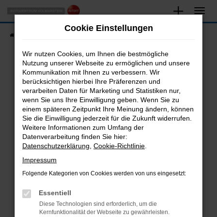
Zum
Hauptinhalt
Cookie Einstellungen
springen
Startseite
Fahrzeugangebote
Fahrzeugsuche
Wir nutzen Cookies, um Ihnen die bestmögliche
Nutzung unserer Webseite zu ermöglichen und unsere
Kommunikation mit Ihnen zu verbessern. Wir
Fehler: Network Error
berücksichtigen hierbei Ihre Präferenzen und
verarbeiten Daten für Marketing und Statistiken nur,
Beim Laden ist ein Fehler aufgetreten.
wenn Sie uns Ihre Einwilligung geben. Wenn Sie zu
Hier sind ein paar Tipps, die dir helfen können:
einem späteren Zeitpunkt Ihre Meinung ändern, können
Sie die Einwilligung jederzeit für die Zukunft widerrufen.
Überprüfe deine Firewall und deine
Weitere Informationen zum Umfang der
Internetverbindung.
Datenverarbeitung finden Sie hier:
Datenschutzerklärung
,
Cookie-Richtlinie
.
Laden andere Webseiten, zum Beispiel deine
Suchmaschine?
Impressum
Prüfe deine Browsererweiterungen.
Folgende Kategorien von Cookies werden von uns eingesetzt:
Manche Erweiterungen, wie Werbeblocker,
Essentiell
können das Laden bestimmter Seiten
verhindern. Funktioniert die Seite in einem
Diese Technologien sind erforderlich, um die
Kernfunktionalität der Webseite zu gewährleisten.
anderen Browser oder in einem privaten