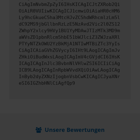
CiAgImNvbmZpZyI6IHsKICAgICJtZXRob2Qi
OiAiR0VUIiwKICAgICJ1cmwiOiAiaHR0cHM6
Ly9hcGkueC5ha3MtcHJvZC5hdWRhcmlzLm5l
dC92MS9jbGllbnRzLzE5NzAvd2Vic2l0ZS12
ZWhpY2xlcy9HVy1BU1YyMDAwJTIzMTk3MD9m
aWVsZD1pbnRlcm5hbE51bWJlciZ3ZWJzaXRl
PTYyNTZkOWU2YzBkMjA1NTIwMTBiZTc3YyIs
CiAgICAiaGVhZGVycyI6IHt9LAogICAgImJv
ZHkiOiBudWxsLAogICAgImV4cGVjdCI6IHsK
ICAgICAgInJlc3BvbnNlVHlwZSI6ICIiCiAg
ICB9LAogICAgInRpbWVvdXQiOiAwLAogICAg
InByb2dyZXNzIjogbnVsbCwKICAgICJyaXNr
eSI6IGZhbHNlCiAgfQp9
Unsere Bewertungen