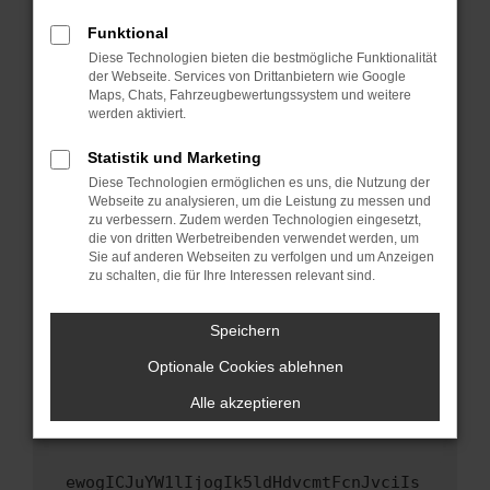
Fenster?
Funktional
Starte dein Gerät neu.
Diese Technologien bieten die bestmögliche Funktionalität
Das kann manchmal helfen, vorübergehende
der Webseite. Services von Drittanbietern wie Google
Maps, Chats, Fahrzeugbewertungssystem und weitere
Probleme zu beheben.
werden aktiviert.
Stelle sicher, dass dein Browser und dein
Betriebssystem auf dem neuesten Stand
Statistik und Marketing
sind.
Diese Technologien ermöglichen es uns, die Nutzung der
Webseite zu analysieren, um die Leistung zu messen und
Veraltete Software birgt nicht nur ein
zu verbessern. Zudem werden Technologien eingesetzt,
Sicherheitsrisiko, sondern kann auch dazu
die von dritten Werbetreibenden verwendet werden, um
führen, dass bestimmte Funktionen nicht mehr
Sie auf anderen Webseiten zu verfolgen und um Anzeigen
unterstützt werden.
zu schalten, die für Ihre Interessen relevant sind.
Wende dich an den Webseitenbetreiber.
Speichern
Wenn du alle oben genannten Schritte versucht
hast, kontaktiere uns bitte. Wir werden
Optionale Cookies ablehnen
versuchen, das Problem zu beheben. Du kannst
Alle akzeptieren
uns diesen Text schicken, um uns bei der
Fehlersuche zu unterstützen:
ewogICJuYW1lIjogIk5ldHdvcmtFcnJvciIs