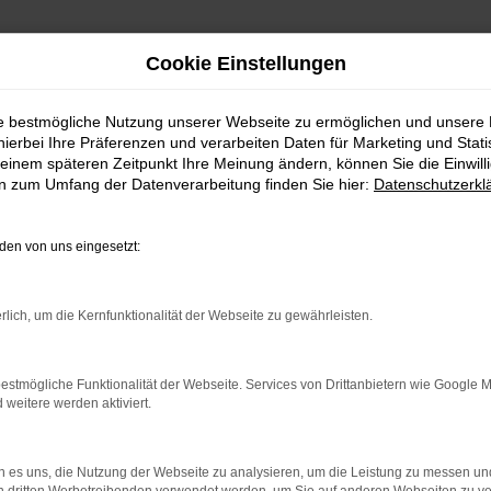
Cookie Einstellungen
ie bestmögliche Nutzung unserer Webseite zu ermöglichen und unsere
hierbei Ihre Präferenzen und verarbeiten Daten für Marketing und Stati
einem späteren Zeitpunkt Ihre Meinung ändern, können Sie die Einwillig
en zum Umfang der Datenverarbeitung finden Sie hier:
Datenschutzerkl
en von uns eingesetzt:
indung.
hine?
rlich, um die Kernfunktionalität der Webseite zu gewährleisten.
aden bestimmter Seiten verhindern. Funktioniert die Seite in e
estmögliche Funktionalität der Webseite. Services von Drittanbietern wie Google 
eitere werden aktiviert.
 zu beheben.
bssystem auf dem neuesten Stand sind.
 es uns, die Nutzung der Webseite zu analysieren, um die Leistung zu messen u
ko, sondern kann auch dazu führen, dass bestimmte Funktionen nic