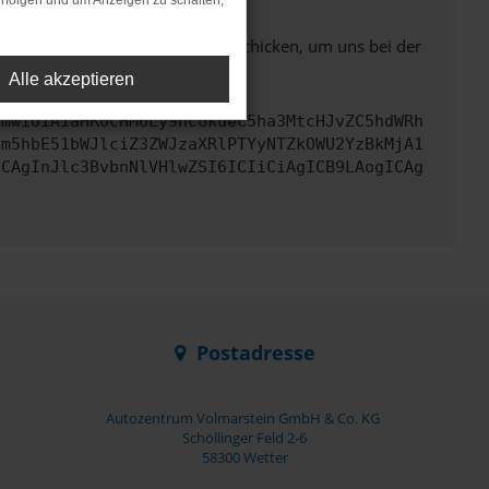
rfolgen und um Anzeigen zu schalten,
ben. Du kannst uns diesen Text schicken, um uns bei der
Alle akzeptieren
cmwiOiAiaHR0cHM6Ly9hcGkueC5ha3MtcHJvZC5hdWRh
cm5hbE51bWJlciZ3ZWJzaXRlPTYyNTZkOWU2YzBkMjA1
ICAgInJlc3BvbnNlVHlwZSI6ICIiCiAgICB9LAogICAg
Postadresse
Autozentrum Volmarstein GmbH & Co. KG
Schöllinger Feld 2-6
58300 Wetter