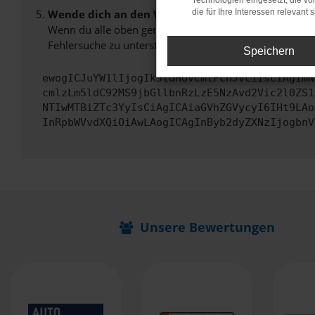
Technologien eingesetzt, die v
Wende dich an den Webseitenbetreiber.
die für Ihre Interessen relevant s
Wenn du alle oben genannten Schritte versucht hast, k
Fehlersuche zu unterstützen:
Speichern
ewogICJuYW1lIjogIk5ldHdvcmtFcnJvciIsCiAgImN
cmlzLm5ldC92MS9jbGllbnRzLzE5NzAvd2Vic2l0ZS1
NTIwMTBiZTc3YyIsCiAgICAiaGVhZGVycyI6IHt9LAo
InRpbWVvdXQiOiAwLAogICAgInByb2dyZXNzIjogbnV
Unsere Bewertungen