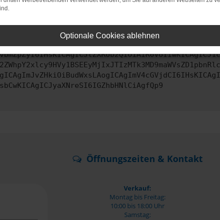
on dritten Werbetreibenden verwendet werden, um Sie auf anderen Webseiten zu ve
ind.
ontaktiere uns bitte. Wir werden versuchen, das Problem zu behe
Optionale Cookies ablehnen
vbmZpZyI6IHsKICAgICJtZXRob2QiOiAiR0VUIiwKICAgICJ1
2ZWhpY2xlcy9HVy1BSEEyMjIxJTIzMTk3MD9maWVsZD1pbnRl
gICAgImJvZHkiOiBudWxsLAogICAgImV4cGVjdCI6IHsKICAg
sbCwKICAgICJyaXNreSI6IGZhbHNlCiAgfQp9
Öffnungszeiten & Kontakt
Verkauf:
Montag bis Freitag:
10:00 bis 18:00 Uhr
Samstag: