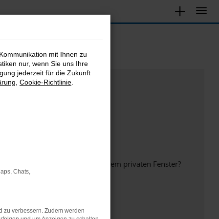
 Kommunikation mit Ihnen zu
stiken nur, wenn Sie uns Ihre
ung jederzeit für die Zukunft
ärung
,
Cookie-Richtlinie
.
inem anderen Browser oder in einem privaten Fenster?
Maps, Chats,
nd zu verbessern. Zudem werden
ht mehr unterstützt werden.