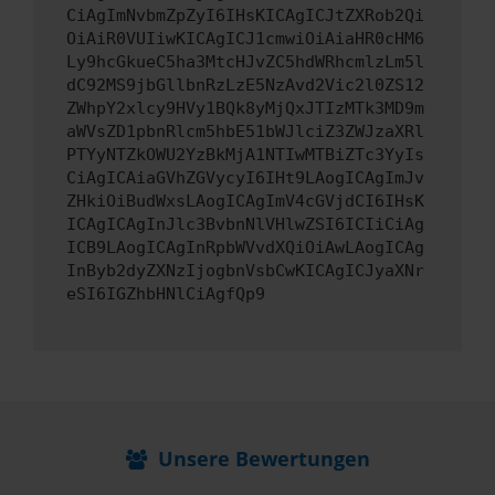
CiAgImNvbmZpZyI6IHsKICAgICJtZXRob2Qi
OiAiR0VUIiwKICAgICJ1cmwiOiAiaHR0cHM6
Ly9hcGkueC5ha3MtcHJvZC5hdWRhcmlzLm5l
dC92MS9jbGllbnRzLzE5NzAvd2Vic2l0ZS12
ZWhpY2xlcy9HVy1BQk8yMjQxJTIzMTk3MD9m
aWVsZD1pbnRlcm5hbE51bWJlciZ3ZWJzaXRl
PTYyNTZkOWU2YzBkMjA1NTIwMTBiZTc3YyIs
CiAgICAiaGVhZGVycyI6IHt9LAogICAgImJv
ZHkiOiBudWxsLAogICAgImV4cGVjdCI6IHsK
ICAgICAgInJlc3BvbnNlVHlwZSI6ICIiCiAg
ICB9LAogICAgInRpbWVvdXQiOiAwLAogICAg
InByb2dyZXNzIjogbnVsbCwKICAgICJyaXNr
eSI6IGZhbHNlCiAgfQp9
Unsere Bewertungen