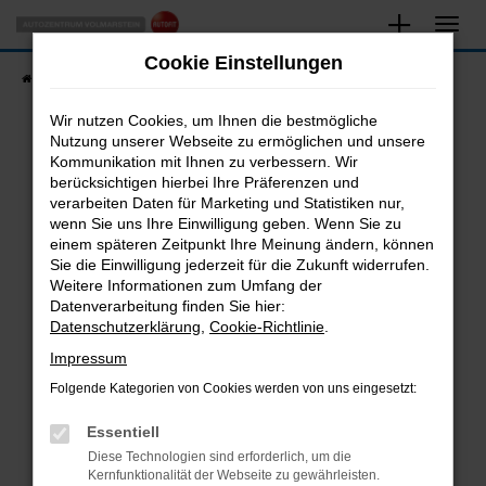
Zum
Hauptinhalt
Cookie Einstellungen
springen
Startseite
Fahrzeugangebote
Fahrzeugsuche
Wir nutzen Cookies, um Ihnen die bestmögliche
Nutzung unserer Webseite zu ermöglichen und unsere
Kommunikation mit Ihnen zu verbessern. Wir
Fehler: Network Error
berücksichtigen hierbei Ihre Präferenzen und
verarbeiten Daten für Marketing und Statistiken nur,
Beim Laden ist ein Fehler aufgetreten.
wenn Sie uns Ihre Einwilligung geben. Wenn Sie zu
Hier sind ein paar Tipps, die dir helfen können:
einem späteren Zeitpunkt Ihre Meinung ändern, können
Sie die Einwilligung jederzeit für die Zukunft widerrufen.
Überprüfe deine Firewall und deine
Weitere Informationen zum Umfang der
Internetverbindung.
Datenverarbeitung finden Sie hier:
Datenschutzerklärung
,
Cookie-Richtlinie
.
Laden andere Webseiten, zum Beispiel deine
Suchmaschine?
Impressum
Prüfe deine Browsererweiterungen.
Folgende Kategorien von Cookies werden von uns eingesetzt:
Manche Erweiterungen, wie Werbeblocker,
Essentiell
können das Laden bestimmter Seiten
verhindern. Funktioniert die Seite in einem
Diese Technologien sind erforderlich, um die
Kernfunktionalität der Webseite zu gewährleisten.
anderen Browser oder in einem privaten