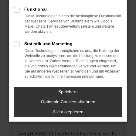
Fenster?
Funktional
Starte dein Gerät neu.
Diese Technologien bieten die bestmögliche Funktionalität
Das kann manchmal helfen, vorübergehende
der Webseite. Services von Drittanbietern wie Google
Maps, Chats, Fahrzeugbewertungssystem und weitere
Probleme zu beheben.
werden aktiviert.
Stelle sicher, dass dein Browser und dein
Betriebssystem auf dem neuesten Stand
Statistik und Marketing
sind.
Diese Technologien ermöglichen es uns, die Nutzung der
Webseite zu analysieren, um die Leistung zu messen und
Veraltete Software birgt nicht nur ein
zu verbessern. Zudem werden Technologien eingesetzt,
Sicherheitsrisiko, sondern kann auch dazu
die von dritten Werbetreibenden verwendet werden, um
führen, dass bestimmte Funktionen nicht mehr
Sie auf anderen Webseiten zu verfolgen und um Anzeigen
unterstützt werden.
zu schalten, die für Ihre Interessen relevant sind.
Wende dich an den Webseitenbetreiber.
Speichern
Wenn du alle oben genannten Schritte versucht
hast, kontaktiere uns bitte. Wir werden
Optionale Cookies ablehnen
versuchen, das Problem zu beheben. Du kannst
Alle akzeptieren
uns diesen Text schicken, um uns bei der
Fehlersuche zu unterstützen:
ewogICJuYW1lIjogIk5ldHdvcmtFcnJvciIs